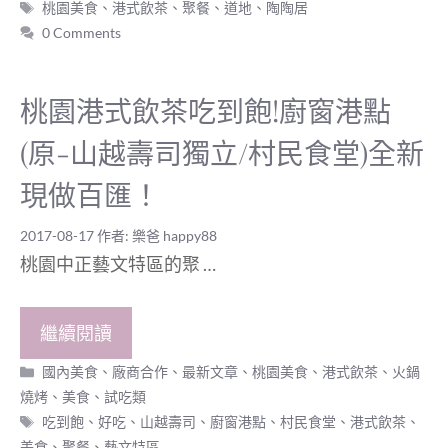
標
桃園美食
、
港式飲茶
、
聚餐
、
道地
、
陶陶居
籤
0 Comments
桃園港式飲茶吃到飽!廚窗港點
(原-山越壽司獨立/村民食堂)全新
現做百匯！
2017-08-17
作者:
樂爸 happy88
桃園中正藝文特區的聚 …
繼續閱讀
分
國內美食
、
廠商合作
、
最新文章
、
桃園美食
、
港式飲茶、火鍋
類
燒烤
、
美食
、
試吃類
標
吃到飽
、
好吃
、
山越壽司
、
廚窗港點
、
村民食堂
、
港式飲茶
、
籤
美食
、
聚餐
、
藝文特區