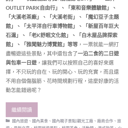
OUTLET PARK自由行」、「東和音樂體驗館」、
「大溪老茶廠」、「大溪老街」、「魔幻豆子主題
館」、「太平洋自行車博物館」、「新屋百年巨大
石滬」、「老K舒眠文化館」、「白木屋品牌探索
館」、「雅聞魅力博覽館」等等
，一票就能一網打
盡暢遊這些景點，其中還包含了
一泊二食的二日遊
與包車一日遊
，讓我們可以按照自己的喜好來選
擇，不只玩的自在、玩的開心、玩的充實，而且還
不用自個傷腦筋、花時間規劃行程，這麼好康的活
動怎能錯過呢？
繼續閱讀
分
國內旅遊
、
國內美食
、
國內親子景點|觀光工廠
、
廠商合作
、
旅
類
遊
、
最新文章
、
桃園旅遊景點
、
桃園美食
、
活動類
、
港式飲茶、火