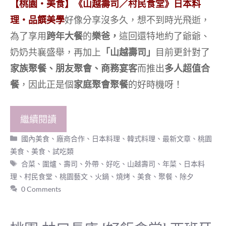
【桃園‧美食】《山越壽司／村民食堂》日本料
理‧品饌美學
好像分享沒多久，想不到時光飛逝，
為了享用
跨年大餐
的
樂爸，
這回還特地約了爺爺、
奶奶共襄盛舉，再加上
「山越壽司」
目前更針對了
家族聚餐、朋友聚會、商務宴客
而推出
多人超值合
餐
，因此正是個
家庭聚會聚餐
的好時機呀！
繼續閱讀
分
國內美食
、
廠商合作
、
日本料理、韓式料理
、
最新文章
、
桃園
類
美食
、
美食
、
試吃類
標
合菜
、
圍爐
、
壽司
、
外帶
、
好吃
、
山越壽司
、
年菜
、
日本料
籤
理
、
村民食堂
、
桃園藝文
、
火鍋
、
燒烤
、
美食
、
聚餐
、
除夕
0 Comments