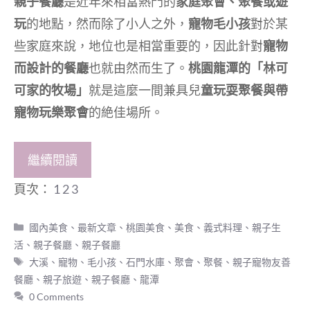
親子餐廳
是近年來相當熱門的
家庭聚會、聚餐或遊
玩
的地點，然而除了小人之外，
寵物毛小孩
對於某
些家庭來說，地位也是相當重要的，因此針對
寵物
而設計的餐廳
也就由然而生了。
桃園龍潭的「林可
可家的牧場」
就是這麼一間兼具兒
童玩耍聚餐與帶
寵物玩樂聚會
的絶佳場所。
繼續閱讀
頁次：
1
2
3
分
國內美食
、
最新文章
、
桃園美食
、
美食
、
義式料理
、
親子生
類
活
、
親子餐廳
、
親子餐廳
標
大溪
、
寵物
、
毛小孩
、
石門水庫
、
聚會
、
聚餐
、
親子寵物友善
籤
餐廳
、
親子旅遊
、
親子餐廳
、
龍潭
0 Comments