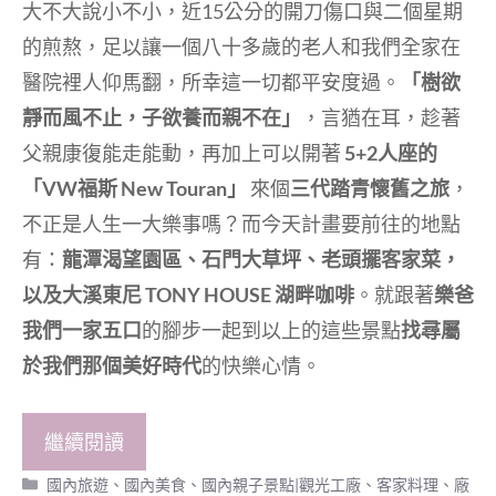
大不大說小不小，近15公分的開刀傷口與二個星期
的煎熬，足以讓一個八十多歲的老人和我們全家在
醫院裡人仰馬翻，所幸這一切都平安度過。
「樹欲
靜而風不止，子欲養而親不在」
，言猶在耳，趁著
父親康復能走能動，再加上可以開著
5+2人座的
「VW福斯 New Touran」
來個
三代踏青懷舊之旅
，
不正是人生一大樂事嗎？而今天計畫要前往的地點
有：
龍潭渴望園區、石門大草坪、老頭擺客家菜，
以及大溪東尼 TONY HOUSE 湖畔咖啡
。就跟著
樂爸
我們一家五口
的腳步一起到以上的這些景點
找尋屬
於我們那個美好時代
的快樂心情。
繼續閱讀
分
國內旅遊
、
國內美食
、
國內親子景點|觀光工廠
、
客家料理
、
廠