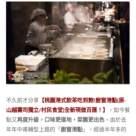
不久前才分享
【桃園港式飲茶吃到飽!廚窗港點(原-
山越壽司獨立/村民食堂)全新現做百匯！】
，如今餐
點又
再度升級，口味更道地，菜餚更出色
。由於去
年年中甫轉型上路的「
廚窗港點
」，經過半年多的