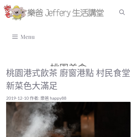
跳
至
主
要
Menu
內
容
桃園美食
桃園港式飲茶 廚窗港點 村民食堂
新菜色大滿足
2019-12-10
作者:
樂爸 happy88