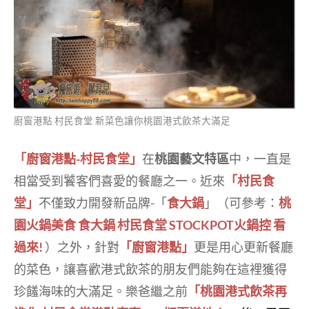
廚窗港點 村民食堂 新菜色讓你桃園港式飲茶大滿足
「廚窗港點-村民食堂」
在
桃園藝文特區
中，一直是
相當受到饕客們喜愛的餐廳之一。近來
「村民食
堂」
不僅致力開發新品牌-「
食大鍋
」（可參考：
桃
園火鍋美食 食大鍋 村民食堂 STOCKPOT火鍋控 看
過來!
）之外，針對
「廚窗港點」
更是用心更新餐廳
的菜色，讓喜歡港式飲茶的朋友們能夠在這裡獲得
珍饈海味的大滿足。樂爸繼之前
「桃園港式飲茶再