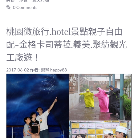
0 Comments
桃園微旅行.hotel景點親子自由
配-金格卡司蒂菈.義美.聚紡觀光
工廠遊！
2017-06-02
作者:
樂爸 happy88