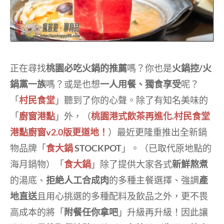
正在尋找
桃園必吃火鍋的推薦
嗎？你也是
火鍋控/火
鍋黨一族
嗎？或是也想
一人用餐、獨食享受
呢？
「
村民食堂
」聽到了你的心聲。除了有知名美味的
「
廚窗港點
」外，（
桃園港式飲茶再進化.村民食堂
港點廚窗v2.0版更道地！
）最近更隆重推出全新鍋
物品牌「
食大鍋
STOCKPOT
」。（已取代原地點的
海月鍋物）「
食大鍋
」除了提供大家各式
新鮮熬煮
的湯底、
拒絶人工合成肉
的多種主餐選擇、強調
產
地直送
且用心挑選的多種配料及飲品之外，更不畏
高成本的將「
附餐任你拿吧
」升級再升級！因此讓