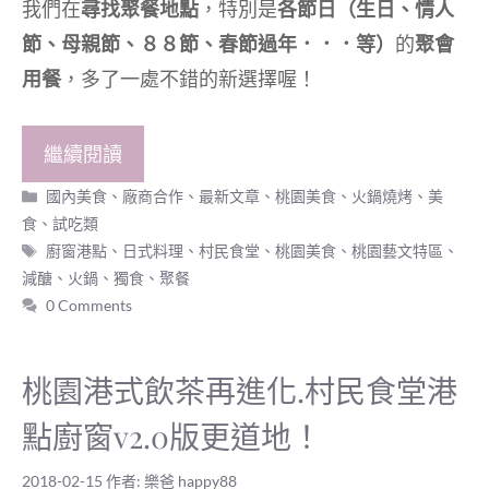
我們在
尋找聚餐地點
，特別是
各節日（生日、情人
節、母親節、８８節、春節過年．．．等）
的
聚會
用餐
，多了一處不錯的新選擇喔！
繼續閱讀
分
國內美食
、
廠商合作
、
最新文章
、
桃園美食
、
火鍋燒烤
、
美
類
食
、
試吃類
標
廚窗港點
、
日式料理
、
村民食堂
、
桃園美食
、
桃園藝文特區
、
籤
減醣
、
火鍋
、
獨食
、
聚餐
0 Comments
桃園港式飲茶再進化.村民食堂港
點廚窗v2.0版更道地！
2018-02-15
作者:
樂爸 happy88