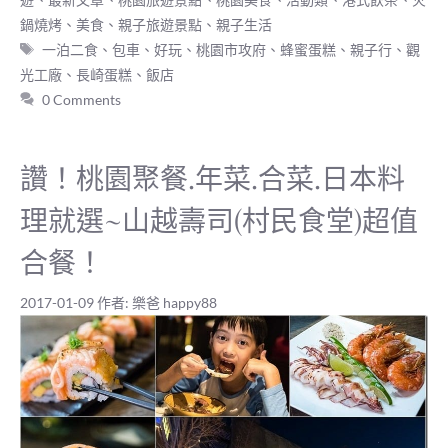
鍋燒烤
、
美食
、
親子旅遊景點
、
親子生活
標
一泊二食
、
包車
、
好玩
、
桃園市攻府
、
蜂蜜蛋糕
、
親子行
、
觀
籤
光工廠
、
長崎蛋糕
、
飯店
0 Comments
讚！桃園聚餐.年菜.合菜.日本料
理就選~山越壽司(村民食堂)超值
合餐！
2017-01-09
作者:
樂爸 happy88