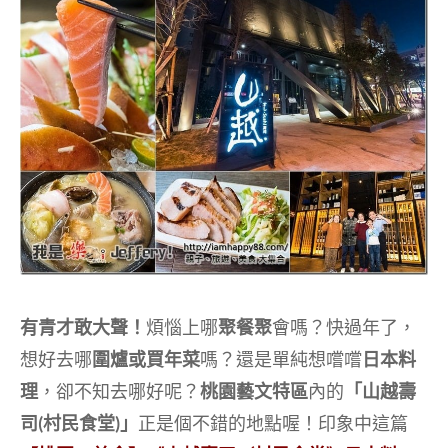
有青才敢大聲！
煩惱上哪
聚餐聚
會嗎？快過年了，
想好去哪
圍爐或買年菜
嗎？還是單純想嚐嚐
日本料
理
，卻不知去哪好呢？
桃園藝文特區
內的
「山越壽
司(村民食堂)」
正是個不錯的地點喔！印象中這篇