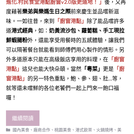
進化.村民食堂港點廚窗v2.0版更道地！ 」
後，又再
度藉著
樂弟與樂媽生日之際
前來慶生並品嚐新滋
味。一如往昔，來到
「廚窗港點」
除了能品嚐許多
道
港式經典
，如：
奶黃流沙包、蘿蔔糕、手工現拉
鮮蝦腸粉
外，還能享受用餐時的五感體驗，讓我們
可以隔著餐台就能看到師傅們用心製作的情形。另
外多道原本只能在高級飯店享用的料理，在
「廚窗
港點」
這兒也能大快朵頤。當然
「粵菜」
更是
「廚
窗港點」
的另一特色重點，鮑、曑、翅、肚…等，
就等還未嚐鮮的各位老饕們一起上門來一飽口福
囉！
繼續閱讀
分
國內美食
、
廠商合作
、
桃園美食
、
港式飲茶、火鍋燒烤
、
美