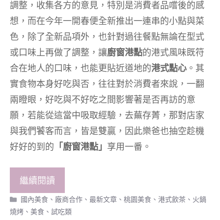
調整，收集各方的意見，特別是消費者品嚐後的感
想，而在今年一開春便全新推出一連串的小點與菜
色，除了全新品項外，也針對過往餐點無論在型式
或口味上再做了調整，讓
廚窗港點
的港式風味既符
合在地人的口味，也能更貼近道地的
港式點心
。其
實食物本身好吃與否，往往對於消費者來說，一翻
兩瞪眼，好吃與不好吃之間影響著是否再訪的意
願，若能從這當中吸取經驗，去蕪存菁，那對店家
與我們饕客而言，皆是雙贏，因此樂爸也抽空趁機
好好的到的
「廚窗港點」
享用一番。
繼續閱讀
分
國內美食
、
廠商合作
、
最新文章
、
桃園美食
、
港式飲茶、火鍋
類
燒烤
、
美食
、
試吃類