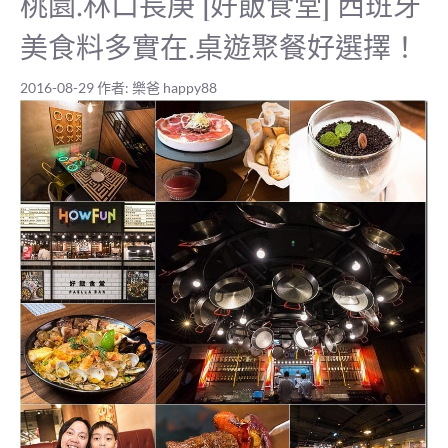
桃園.林口長庚 [好飯食堂] 西班牙
美食料多實在.桌遊聚餐好選擇！
2016-08-29
作者:
樂爸 happy88