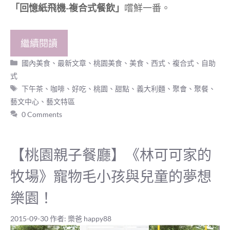
「回憶紙飛機-複合式餐飲」
嚐鮮一番。
繼續閱讀
分
國內美食
、
最新文章
、
桃園美食
、
美食
、
西式、複合式、自助
類
式
標
下午茶
、
咖啡
、
好吃
、
桃園
、
甜點
、
義大利麵
、
聚會
、
聚餐
、
籤
藝文中心
、
藝文特區
0 Comments
【桃園親子餐廳】《林可可家的
牧場》寵物毛小孩與兒童的夢想
樂園！
2015-09-30
作者:
樂爸 happy88