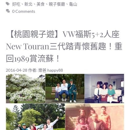
標
好吃
、
新北
、
美食
、
親子餐廳
、
龜山
籤
0 Comments
【桃園親子遊】VW福斯5+2人座
New Touran三代踏青懷舊趣！重
回1989賞流蘇！
2016-04-28
作者:
樂爸 happy88