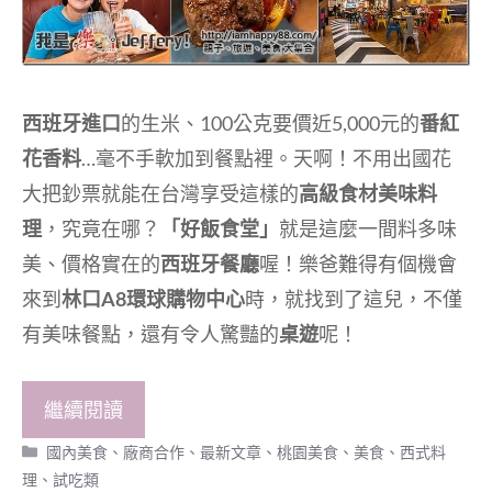
西班牙進口
的生米、100公克要價近5,000元的
番紅
花香料
…毫不手軟加到餐點裡。天啊！不用出國花
大把鈔票就能在台灣享受這樣的
高級食材美味料
理
，究竟在哪？
「好飯食堂」
就是這麼一間料多味
美、價格實在的
西班牙餐廳
喔！樂爸難得有個機會
來到
林口A8環球購物中心
時，就找到了這兒，不僅
有美味餐點，還有令人驚豔的
桌遊
呢！
繼續閱讀
分
國內美食
、
廠商合作
、
最新文章
、
桃園美食
、
美食
、
西式料
類
理
、
試吃類