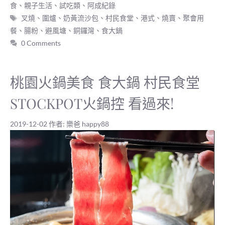
類
食
、
親子生活
、
試吃類
、
阿成紀錄
標
叉燒
、
圍爐
、
奶黃流沙包
、
村民食堂
、
港式
、
燒賣
、
聚會用
籤
餐
、
腸粉
、
避風塘
、
銅鑼灣
、
食大鍋
0 Comments
桃園火鍋美食 食大鍋 村民食堂
STOCKPOT火鍋控 看過來!
2019-12-02
作者:
樂爸 happy88