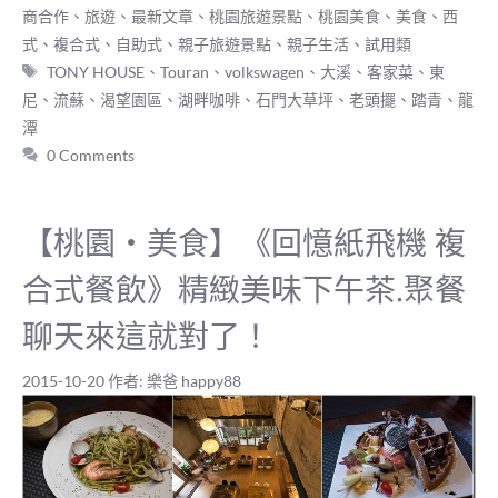
類
商合作
、
旅遊
、
最新文章
、
桃園旅遊景點
、
桃園美食
、
美食
、
西
式、複合式、自助式
、
親子旅遊景點
、
親子生活
、
試用類
標
TONY HOUSE
、
Touran
、
volkswagen
、
大溪
、
客家菜
、
東
籤
尼
、
流蘇
、
渴望園區
、
湖畔咖啡
、
石門大草坪
、
老頭擺
、
踏青
、
龍
潭
0 Comments
【桃園‧美食】《回憶紙飛機 複
合式餐飲》精緻美味下午茶.聚餐
聊天來這就對了！
2015-10-20
作者:
樂爸 happy88