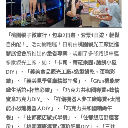
「桃園親子微旅行，包車2日遊，套票1日遊，輕鬆
自由配！」
活動開跑囉！日前由
桃園觀光工廠促進
發展協會
所推出的
激省專案
，規劃了多條路線串連
多家觀光工廠，如
：「卡司．蒂菈樂園+脆餅小屋
DIY」、「義美食品觀光工廠+造型餅乾、蛋糕彩
繪」、「義美見學餐廳精緻午餐」、「Gfun機能紡
織生活館+杯墊彩繪」、「巧克力共和國導覽+蜂情
蜜意巧克力DIY」、「祥儀機器人夢工廠導覽+太陽
能小恐龍機器人DIY」、「巧克力共和國精緻午
餐」、「住都飯店歐式早餐」、「住都飯店舒適客
房」、「桃園酒廠導覽+酒粕肥皂DIY」、「三井