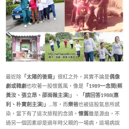
最近除
「太陽的後裔」
很紅之外，其實不論是
偶像
劇或韓劇
也吹著一股懷舊風，像是
「1989一念間(蔡
黃汝、張立昂、邵雨薇主演)」
、
「請回答1988(惠
利、朴寶劍主演)」
…等，而
樂爸
也被這股氣息所感
染，當下有了這次旅程的念頭。
懷舊
雖是源由，不
過另一個因素卻是過年時父親的一場病，這場病說