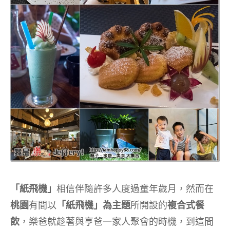
「紙飛機」
相信伴隨許多人度過童年歲月，然而在
桃園
有間以
「紙飛機」為主題
所開設的
複合式餐
飲
，樂爸就趁著與亨爸一家人聚會的時機，到這間