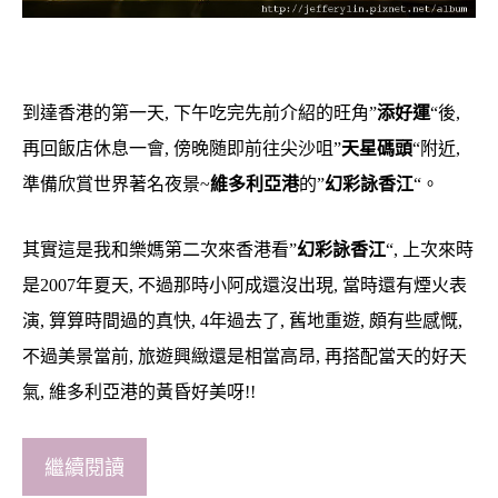
到達香港的第一天, 下午吃完先前介紹的旺角”
添好運
“後,
再回飯店休息一會, 傍晚随即前往尖沙咀”
天星碼頭
“附近,
準備欣賞世界著名夜景~
維多利亞港
的”
幻彩詠香江
“。
其實這是我和樂媽第二次來香港看”
幻彩詠香江
“, 上次來時
是2007年夏天, 不過那時小阿成還沒出現, 當時還有煙火表
演, 算算時間過的真快, 4年過去了, 舊地重遊, 頗有些感慨,
不過美景當前, 旅遊興緻還是相當高昂, 再搭配當天的好天
氣, 維多利亞港的黃昏好美呀!!
繼續閱讀