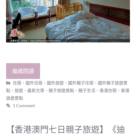
繼續閱讀
分
住宿
、
國外住宿
、
國外旅遊
、
國外親子住宿
、
國外親子旅遊景
類
點
、
旅遊
、
最新文章
、
親子旅遊景點
、
親子生活
、
香港住宿
、
香港
旅遊景點
1 Comment
【香港澳門七日親子旅遊】《迪