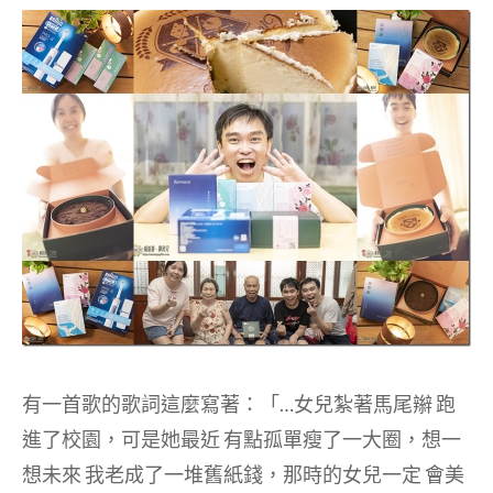
有一首歌的歌詞這麼寫著：「…女兒紮著馬尾辮 跑
進了校園，可是她最近 有點孤單瘦了一大圈，想一
想未來 我老成了一堆舊紙錢，那時的女兒一定 會美