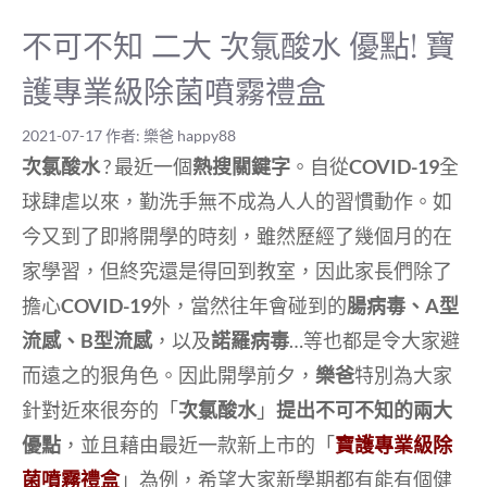
不可不知 二大 次氯酸水 優點! 寶
護專業級除菌噴霧禮盒
2021-07-17
作者:
樂爸 happy88
次氯酸水
? 最近一個
熱搜關鍵字
。自從
COVID-19
全
球肆虐以來，勤洗手無不成為人人的習慣動作。如
今又到了即將開學的時刻，雖然歷經了幾個月的在
家學習，但終究還是得回到教室，因此家長們除了
擔心
COVID-19
外，當然往年會碰到的
腸病毒、A型
流感、B型流感
，以及
諾羅病毒
…等也都是令大家避
而遠之的狠角色。因此開學前夕，
樂爸
特別為大家
針對近來很夯的「
次氯酸水
」
提出不可不知的兩大
優點
，並且藉由最近一款新上市的「
寶護專業級除
菌噴霧禮盒
」為例，希望大家新學期都有能有個健