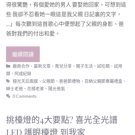
得很驚艷，有個愛她的男人 要娶她回家，可想到這
些 我卻不忍看她一眼這是我父親 日記裏的文字，
…」每次聽到這首歌心中便想起了父親的身影、爸
爸對我們的付出和愛。
繼續閱讀
分
廠商合作
、
最新文章
、
育兒分享
、
親子生活
、
試吃類
、
試用
類
類
、
阿成紀錄
標
極光天后面膜
、
父親節
、
爸爸節禮物
、
百納父親節專屬禮盒
、
籤
紳士老爸
、
花樣老爹
、
陽光爸氣
0 Comments
挑檯燈的4大要點? 喜光全光譜
LED 護眼檯燈 到我家