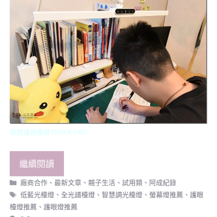
智慧護眼檯燈TIMAX PRO
繼續閱讀
分
廠商合作
、
最新文章
、
親子生活
、
試用類
、
阿成紀錄
類
標
低藍光檯燈
、
全光譜檯燈
、
智慧調光檯燈
、
螢幕燈推薦
、
護眼
籤
檯燈推薦
、
護眼燈推薦