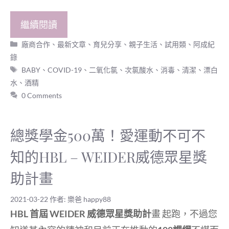
繼續閱讀
分
廠商合作
、
最新文章
、
育兒分享
、
親子生活
、
試用類
、
阿成紀
類
錄
標
BABY
、
COVID-19
、
二氧化氯
、
次氯酸水
、
消毒
、
清潔
、
漂白
籤
水
、
酒精
0 Comments
總獎學金500萬！愛運動不可不
知的HBL – WEIDER威德眾星獎
助計畫
2021-03-22
作者:
樂爸 happy88
HBL 首屆 WEIDER 威德眾星獎助計
畫 起跑，不過您