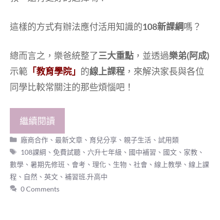
這樣的方式有辦法應付活用知識的
108新課綱
嗎？
總而言之，樂爸統整了
三大重點
，並透過
樂弟(阿成)
示範
「教育學院」
的
線上課程
，來解決家長與各位
同學比較常關注的那些煩惱吧！
繼續閱讀
分
廠商合作
、
最新文章
、
育兒分享
、
親子生活
、
試用類
類
標
108課綱
、
免費試聽
、
六升七年級
、
國中補習
、
國文
、
家教
、
籤
數學
、
暑期先修班
、
會考
、
理化
、
生物
、
社會
、
線上教學
、
線上課
程
、
自然
、
英文
、
補習班.升高中
0 Comments