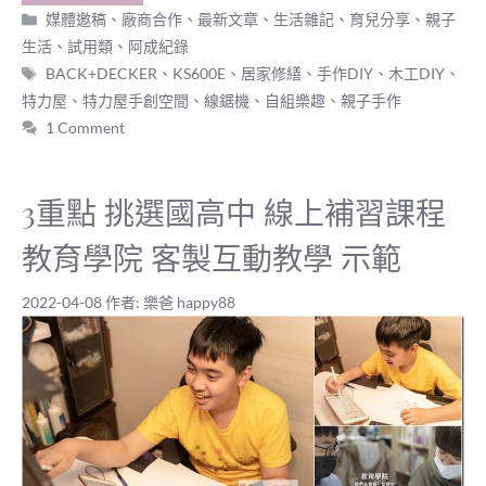
分
媒體邀稿
、
廠商合作
、
最新文章
、
生活雜記
、
育兒分享
、
親子
類
生活
、
試用類
、
阿成紀錄
標
BACK+DECKER
、
KS600E
、
居家修繕
、
手作DIY
、
木工DIY
、
籤
特力屋
、
特力屋手創空間
、
線鋸機
、
自組樂趣
、
親子手作
1 Comment
3重點 挑選國高中 線上補習課程
教育學院 客製互動教學 示範
2022-04-08
作者:
樂爸 happy88