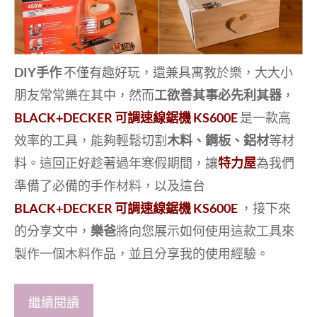
DIY手作
不僅有趣好玩，還兼具寓教於樂，大大小
朋友常常樂在其中，然而
工欲善其事必先利其器
，
BLACK+DECKER 可調速線鋸機 KS600E
是一款高
效率的工具，能夠輕鬆切割
木料、鋼板、鋁材
等材
料。這回正好趁著過年寒假期間，讓
特力屋
為我們
準備了必備的手作材料，以及這台
BLACK+DECKER 可調速線鋸機 KS600E
，接下來
的分享文中，
樂爸
將向您展示如何使用這款工具來
製作一個木料作品，並且分享我的使用經驗。
繼續閱讀