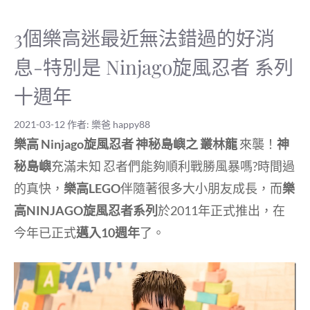
3個樂高迷最近無法錯過的好消
息-特別是 Ninjago旋風忍者 系列
十週年
2021-03-12
作者:
樂爸 happy88
樂高 Ninjago旋風忍者 神秘島嶼之 叢林龍
來襲！
神
秘島嶼
充滿未知 忍者們能夠順利戰勝風暴嗎?時間過
的真快，
樂高LEGO
伴隨著很多大小朋友成長，而
樂
高NINJAGO旋風忍者系列
於2011年正式推出，在
今年已正式
邁入10週年
了。