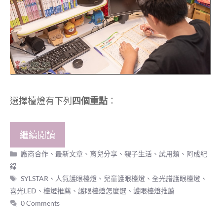
選擇檯燈有下列
四個重點
：
繼續閱讀
分
廠商合作
、
最新文章
、
育兒分享
、
親子生活
、
試用類
、
阿成紀
類
錄
標
SYLSTAR
、
人氣護眼檯燈
、
兒童護眼檯燈
、
全光譜護眼檯燈
、
籤
喜光LED
、
檯燈推薦
、
護眼檯燈怎麼選
、
護眼檯燈推薦
0 Comments