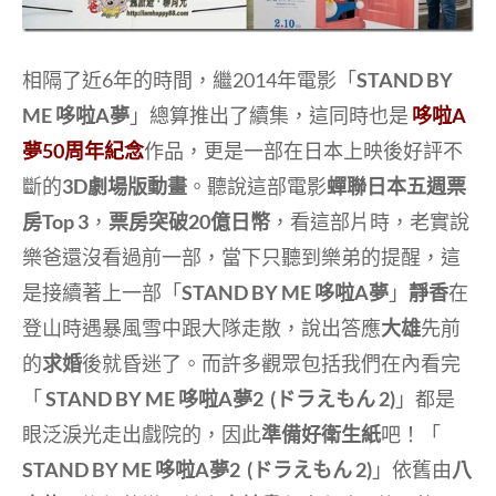
相隔了近6年的時間，繼2014年電影「
STAND BY
ME 哆啦A夢
」總算推出了續集，這同時也是
哆啦A
夢50周年紀念
作品，更是一部在日本上映後好評不
斷的
3D劇場版動畫
。聽說這部電影
蟬聯日本五週票
房Top 3
，
票房突破20億日幣
，看這部片時，老實說
樂爸還沒看過前一部，當下只聽到樂弟的提醒，這
是接續著上一部「
STAND BY ME 哆啦A夢
」
靜香
在
登山時遇暴風雪中跟大隊走散，說出答應
大雄
先前
的
求婚
後就昏迷了。而許多觀眾包括我們在內看完
「
STAND BY ME 哆啦A夢2 (ドラえもん 2)
」都是
眼泛淚光走出戲院的，因此
準備好衛生紙
吧！「
STAND BY ME 哆啦A夢2 (ドラえもん 2)
」依舊由
八