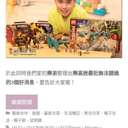
於此同時我們家的
樂弟
整理出
樂高迷最近無法錯過
的3個好消息
，要告訢大家喔！
繼續閱讀
分
廠商合作
、
旅遊
、
最新文章
、
生活雜記
、
育兒分享
、
親子生
類
活
、
親子館
、
試用類
標
LEGO
、
LEGONINJAGO
、
LEGOTaiwan
、
Ninjago
、