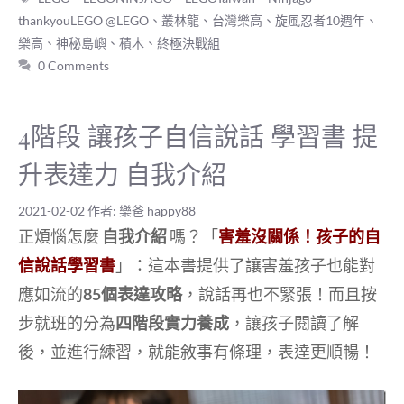
籤
thankyouLEGO @LEGO
、
叢林龍
、
台灣樂高
、
旋風忍者10週年
、
樂高
、
神秘島嶼
、
積木
、
終極決戰組
0 Comments
4階段 讓孩子自信說話 學習書 提
升表達力 自我介紹
2021-02-02
作者:
樂爸 happy88
正煩惱怎麼
自我介紹
嗎？「
害羞沒關係！孩子的自
信說話學習書
」：這本書提供了讓害羞孩子也能對
應如流的
85個表達攻略
，說話再也不緊張！而且按
步就班的分為
四階段實力養成
，讓孩子閱讀了解
後，並進行練習，就能敘事有條理，表達更順暢！