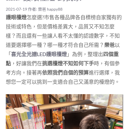
2021-07-19
作者:
樂爸 happy88
護眼檯燈
怎麼選?市售各種品牌各自標榜自家獨有的
技術或特色，但是價格差異大，品質又不知怎麼
樣？而且還有一些讓人看不太懂的認證數字，不知
道要選擇哪一種？哪一種才符合自己所需？
樂爸
以
「
喜光全光譜
LED
護眼檯燈
」為例，整理出
四個重
點
，好讓我們在
挑選檯燈不知如何下手
時，有個參
考方向。接著再
依照我們自個的預算
進行選擇，我
想您一定可以挑到一支適合自己又滿意的檯燈的。