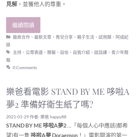
見解
，並獲他人的尊重。
繼續閱讀
分
廠商合作
、
最新文章
、
育兒分享
、
親子生活
、
試用類
、
阿成紀
類
錄
標
主持
、
公眾表達
、
簡報
、
自信
、
自我介紹
、
說話課
、
青少年簡
籤
報
0 Comments
樂爸看電影 STAND BY ME 哆啦A
夢2 準備好衛生紙了嗎?
2021-01-29
作者:
樂爸 happy88
STAND BY ME 哆啦A夢2
…「每個人心中應該(都希
望)有一隻
哆啦A夢 Doraemon
！」電影開演的第一