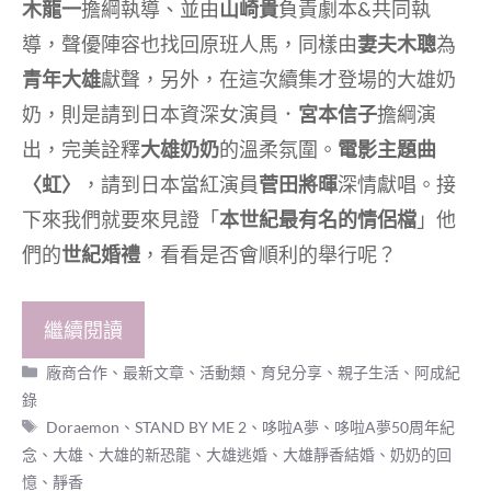
木龍一
擔綱執導、並由
山崎貴
負責劇本&共同執
導，聲優陣容也找回原班人馬，同樣由
妻夫木聰
為
青年大雄
獻聲，另外，在這次續集才登場的大雄奶
奶，則是請到日本資深女演員．
宮本信子
擔綱演
出，完美詮釋
大雄奶奶
的溫柔氛圍。
電影主題曲
〈虹〉
，請到日本當紅演員
菅田將暉
深情獻唱。接
下來我們就要來見證「
本世紀最有名的情侶檔
」他
們的
世紀婚禮
，看看是否會順利的舉行呢？
繼續閱讀
分
廠商合作
、
最新文章
、
活動類
、
育兒分享
、
親子生活
、
阿成紀
類
錄
標
Doraemon
、
STAND BY ME 2
、
哆啦A夢
、
哆啦A夢50周年紀
籤
念
、
大雄
、
大雄的新恐龍
、
大雄逃婚
、
大雄靜香結婚
、
奶奶的回
憶
、
靜香