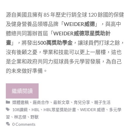
源⾃美國且擁有 85 年歷史⾏銷全球 120 餘國的保健
及健⾝營養品領導品牌「
WEIDER威德
」，與高中
體總共同籌辦首屆「
WEIDER威德眾星獎助計
畫
」，將發出
500萬獎助學金
，讓球員們打球之餘，
沒有後顧之憂，學業和技能可以更上一層樓，這也
是企業和政府共同力挺球員多元學習發展，為自己
的未來做好準備。
繼續閱讀
分
媒體邀稿
、
廠商合作
、
最新文章
、
育兒分享
、
親子生活
類
標
108課綱
、
HBL
、
HBL眾星獎助計畫
、
WEIDER 威德
、
多元學
籤
習
、
林志傑
、
野獸
0 Comments