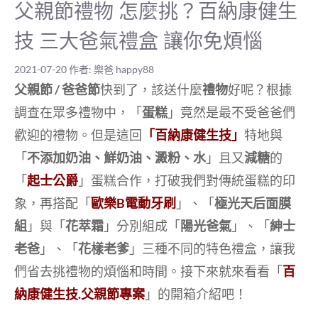
父親節禮物 怎麼挑？百納康健生
技 三大爸氣禮盒 讓你免煩惱
2021-07-20
作者:
樂爸 happy88
父親節 / 爸爸節
快到了，該送什麼
禮物
好呢？根據
調查在眾多禮物中，「
蛋糕
」竟然是最不受爸爸們
歡迎的禮物。但是這回
「百納康健生技」
特地與
「
不添加奶油、鮮奶油、澱粉、水
」且又
減糖
的
「
起士公爵
」蛋糕合作，打破我們對傳統蛋糕的印
象，再搭配「
歐樂B電動牙刷
」、「
極光天后面膜
組
」與「
花萃霜
」分別組成「
陽光爸氣
」、「
紳士
老爸
」、「
花樣老爹
」三種不同的特色禮盒，讓我
們省去挑禮物的煩惱和時間。接下來就來看看「
百
納康健生技.父親節專案
」的開箱介紹吧！