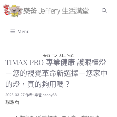
跳
至
主
要
Menu
內
容
親子生活
TIMAX PRO 專業健康 護眼檯燈
－您的視覺革命新選擇－您家中
的燈，真的夠用嗎？
2025-03-27
作者:
樂爸 happy88
想想看——