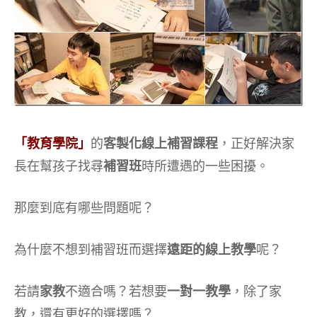
「教育學院」
的
客製化線上補習課程
，正好解決家
長在幫孩子找尋
補習班
時所遭遇的一些困擾。
那麼到底有哪些問題呢？
為什麼不想到補習班而選擇
遠距的線上教學
呢？
若請
家教
不適合嗎？若想要
一對一教學
，除了家
教，還有更好的選擇嗎？