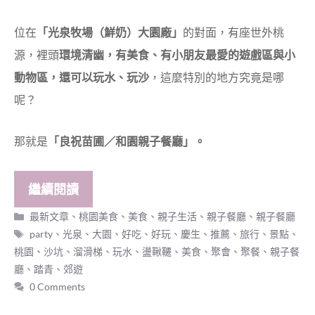
位在
「光泉牧場（鮮奶）大園廠」
的對面，有座世外桃
源，裡頭
環境清幽，有美食、有小朋友最愛的遊戲區與小
動物區，還可以玩水、玩沙
，這麼特別的地方究竟是哪
呢？
那就是
「良祝苗圃／和園親子餐廳」。
繼續閱讀
分
最新文章
、
桃園美食
、
美食
、
親子生活
、
親子餐廳
、
親子餐廳
類
標
party
、
光泉
、
大園
、
好吃
、
好玩
、
慶生
、
推薦
、
旅行
、
景點
、
籤
桃園
、
沙坑
、
溜滑梯
、
玩水
、
盪鞦韆
、
美食
、
聚會
、
聚餐
、
親子餐
廳
、
踏青
、
郊遊
0 Comments