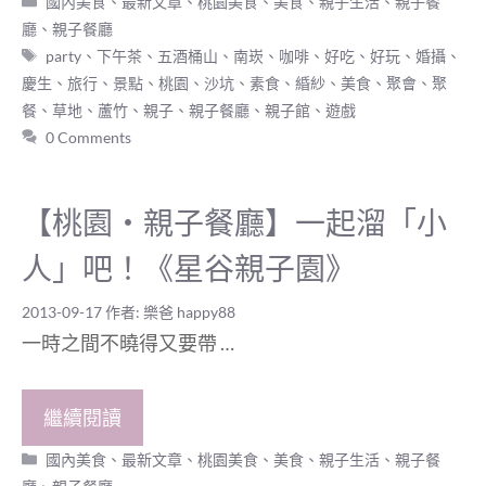
國內美食
、
最新文章
、
桃園美食
、
美食
、
親子生活
、
親子餐
類
廳
、
親子餐廳
標
party
、
下午茶
、
五酒桶山
、
南崁
、
咖啡
、
好吃
、
好玩
、
婚攝
、
籤
慶生
、
旅行
、
景點
、
桃園
、
沙坑
、
素食
、
緍紗
、
美食
、
聚會
、
聚
餐
、
草地
、
蘆竹
、
親子
、
親子餐廳
、
親子館
、
遊戲
0 Comments
【桃園‧親子餐廳】一起溜「小
人」吧！《星谷親子園》
2013-09-17
作者:
樂爸 happy88
一時之間不曉得又要帶 …
繼續閱讀
分
國內美食
、
最新文章
、
桃園美食
、
美食
、
親子生活
、
親子餐
類