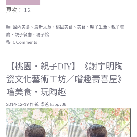
頁次：
1
2
分
國內美食
、
最新文章
、
桃園美食
、
美食
、
親子生活
、
親子餐
類
廳
、
親子餐廳
、
親子館
0 Comments
【桃園‧親子DIY】《謝宇明陶
瓷文化藝術工坊／嚐趣壽喜屋》
嚐美食‧玩陶趣
2014-12-19
作者:
樂爸 happy88