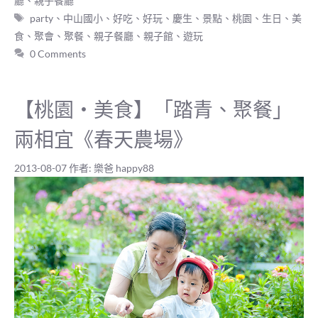
廳
、
親子餐廳
標
party
、
中山國小
、
好吃
、
好玩
、
慶生
、
景點
、
桃園
、
生日
、
美
籤
食
、
聚會
、
聚餐
、
親子餐廳
、
親子館
、
遊玩
0 Comments
【桃園‧美食】「踏青、聚餐」
兩相宜《春天農場》
2013-08-07
作者:
樂爸 happy88