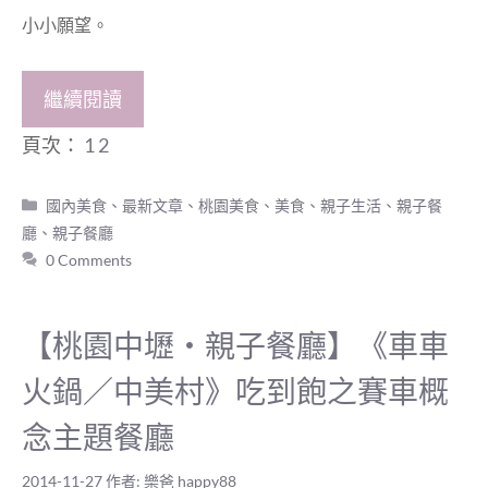
小小願望。
繼續閱讀
頁次：
1
2
分
國內美食
、
最新文章
、
桃園美食
、
美食
、
親子生活
、
親子餐
類
廳
、
親子餐廳
0 Comments
【桃園中壢‧親子餐廳】《車車
火鍋／中美村》吃到飽之賽車概
念主題餐廳
2014-11-27
作者:
樂爸 happy88