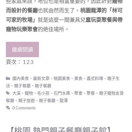
些家庭來說，地位也是相當重要的，因此針對
寵物
而設計的餐廳
也就由然而生了。
桃園龍潭的「林可
可家的牧場」
就是這麼一間兼具兒
童玩耍聚餐與帶
寵物玩樂聚會
的絶佳場所。
繼續閱讀
頁次：
1
2
3
分
國內美食
、
最新文章
、
桃園美食
、
美食
、
義式料理
、
親子生
類
活
、
親子餐廳
、
親子餐廳
標
大溪
、
寵物
、
毛小孩
、
石門水庫
、
聚會
、
聚餐
、
親子寵物友善
籤
餐廳
、
親子旅遊
、
親子餐廳
、
龍潭
0 Comments
【桃園.熱門親子餐廳親子館】