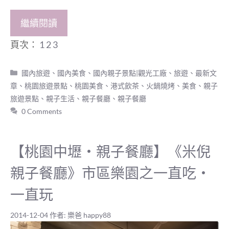
繼續閱讀
頁次：
1
2
3
分
國內旅遊
、
國內美食
、
國內親子景點|觀光工廠
、
旅遊
、
最新文
類
章
、
桃園旅遊景點
、
桃園美食
、
港式飲茶、火鍋燒烤
、
美食
、
親子
旅遊景點
、
親子生活
、
親子餐廳
、
親子餐廳
0 Comments
【桃園中壢‧親子餐廳】《米倪
親子餐廳》市區樂園之一直吃‧
一直玩
2014-12-04
作者:
樂爸 happy88