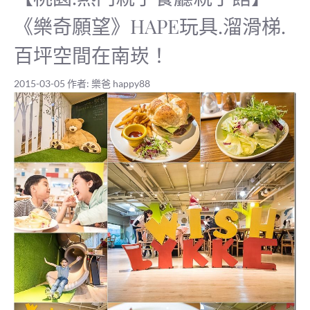
《樂奇願望》HAPE玩具.溜滑梯.
百坪空間在南崁！
2015-03-05
作者:
樂爸 happy88