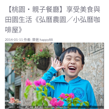
【桃園‧親子餐廳】享受美食與
田園生活《弘曆農園／小弘曆咖
啡屋》
2014-01-11
作者:
樂爸 happy88