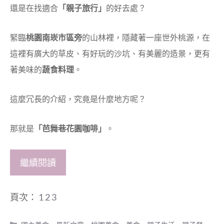
還是在找適合
「親子旅行」
的好去處？
緊臨
桃園南崁市區旁
的山林裡，隱藏著一座世外桃源，在
這裡有廣大的草皮、有好玩的沙坑、有美麗的造景，更有
著美味的
蔬食料理
。
這麼冗長的介紹，究竟是什麼地方呢？
那就是
「芭舞巷花園咖啡」
。
繼續閱讀
頁次：
1
2
3
分