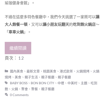
瑜珈健身會館」。
不過在這麼多特色餐廳中，我們今天挑選了一家既可以
讓
大人飽餐一頓
，又可以
讓小朋友玩翻天
的
吃到飽火鍋店
～
「
車車火鍋
」。
繼續閱讀
頁次：
1
2
分
國內美食
、
最新文章
、
桃園美食
、
港式飲茶、火鍋燒烤
、
火鍋
類
燒烤
、
美食
、
親子生活
、
親子餐廳
、
親子餐廳
標
BABY BOSS
、
BON BON CITY
、
中壢
、
中美村
、
主題
、
吃到
籤
飽
、
火鍋
、
聚會
、
聚餐
、
親子餐廳
0 Comments