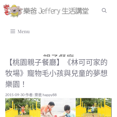
跳
至
主
要
Menu
內
容
親子餐廳
【桃園親子餐廳】《林可可家的
牧場》寵物毛小孩與兒童的夢想
樂園！
2015-09-30
作者:
樂爸 happy88