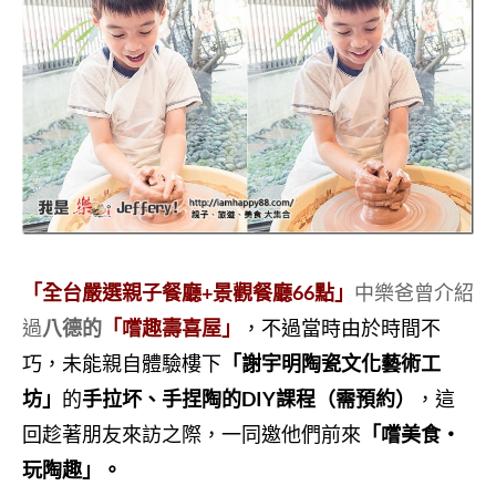
「全台嚴選親子餐廳+景觀餐廳66點」
中樂爸曾介紹
過
八德的
「嚐趣壽喜屋」
，不過當時由於時間不
巧，未能親自體驗樓下
「謝宇明陶瓷文化藝術工
坊」
的
手拉坏、手捏陶的DIY課程（需預約）
，這
回趁著朋友來訪之際，一同邀他們前來
「嚐美食‧
玩陶趣」。