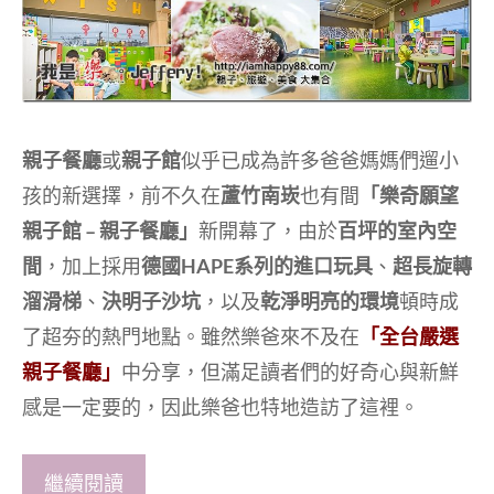
親子餐廳
或
親子館
似乎已成為許多爸爸媽媽們遛小
孩的新選擇，前不久在
蘆竹南崁
也有間
「樂奇願望
親子館 – 親子餐廳」
新開幕了，由於
百坪的室內空
間
，加上採用
德國HAPE系列的進口玩具
、
超長旋轉
溜滑梯
、
決明子沙坑
，以及
乾淨明亮的環境
頓時成
了超夯的熱門地點。雖然樂爸來不及在
「全台嚴選
親子餐廳」
中分享，但滿足讀者們的好奇心與新鮮
感是一定要的，因此樂爸也特地造訪了這裡。
繼續閱讀