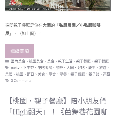
這間親子餐廳是位在
大園
的「
弘曆農園／小弘曆咖啡
屋
」，（如上圖）。
繼續閱讀
分
國內美食
、
桃園美食
、
美食
、
親子生活
、
親子餐廳
、
親子餐廳
類
標
party
、
下午茶
、
吃吃喝喝
、
咖啡
、
大園
、
好吃
、
慶生
、
旅遊
、
籤
景點
、
桃園
、
節日
、
美食
、
聚會
、
聚餐
、
親子餐廳
、
親子館
、
高鐵
0 Comments
【桃園‧親子餐廳】陪小朋友們
「High翻天」！《芭舞巷花園咖