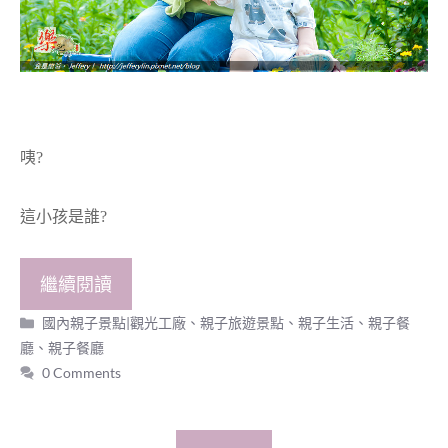
咦?
這小孩是誰?
繼續閱讀
分
國內親子景點|觀光工廠
、
親子旅遊景點
、
親子生活
、
親子餐
類
廳
、
親子餐廳
0 Comments