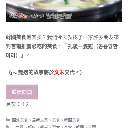
韓國美食
何其多？我們今天就找了一家許多朋友來
到
首爾推薦必吃的美食，「孔陵一隻雞（공릉닭한
마리）」。
（ps. 豔遇的故事將於
文末
交代。）
繼續閱讀
頁次：
1
2
分
國外美食
、
最新文章
、
美食
、
韓國美食
類
標
一隻雞
、
好吃
、
新村
、
梨大
、
美食
、
韓國
、
首爾