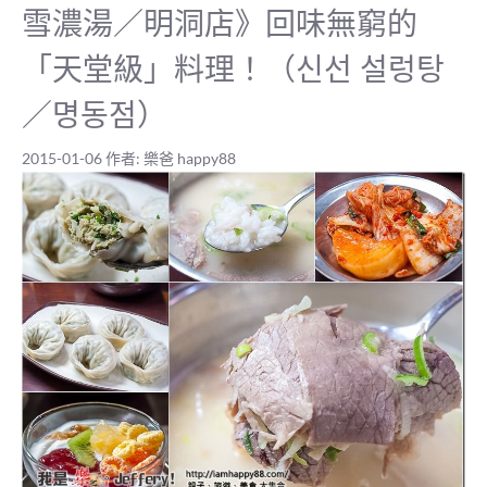
雪濃湯／明洞店》回味無窮的
「天堂級」料理！（신선 설렁탕
／명동점）
2015-01-06
作者:
樂爸 happy88