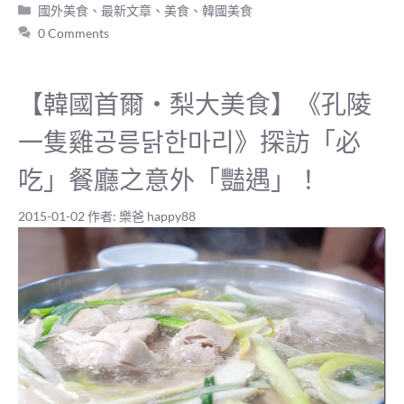
分
國外美食
、
最新文章
、
美食
、
韓國美食
類
0 Comments
【韓國首爾‧梨大美食】《孔陵
一隻雞공릉닭한마리》探訪「必
吃」餐廳之意外「豔遇」！
2015-01-02
作者:
樂爸 happy88