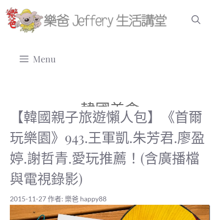
跳
至
主
要
Menu
內
容
韓國美食
【韓國親子旅遊懶人包】《首爾
玩樂園》943.王軍凱.朱芳君.廖盈
婷.謝哲青.愛玩推薦！(含廣播檔
與電視錄影)
2015-11-27
作者:
樂爸 happy88