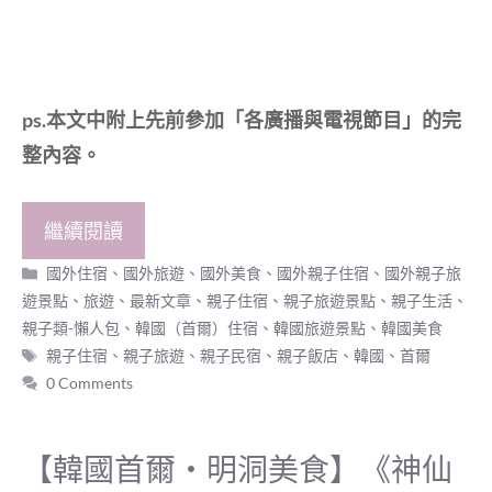
ps.本文中附上先前參加「各廣播與電視節目」的完
整內容。
繼續閱讀
分
國外住宿
、
國外旅遊
、
國外美食
、
國外親子住宿
、
國外親子旅
類
遊景點
、
旅遊
、
最新文章
、
親子住宿
、
親子旅遊景點
、
親子生活
、
親子類-懶人包
、
韓國（首爾）住宿
、
韓國旅遊景點
、
韓國美食
標
親子住宿
、
親子旅遊
、
親子民宿
、
親子飯店
、
韓國
、
首爾
籤
0 Comments
【韓國首爾‧明洞美食】《神仙