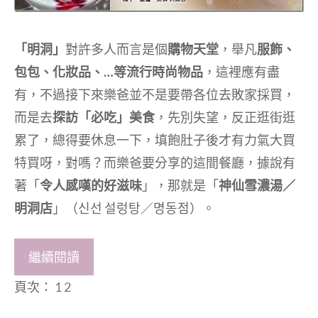
「明洞」
對許多人而言是個
購物天堂
，舉凡
服飾、
包包、化妝品、…等流行時尚物品
，這裡應有盡
有，不過接下來樂爸並不是要帶各位去敗家採買，
而是去
探訪「必吃」美食
，先別失望，反正逛街逛
累了，總得要休息一下，填飽肚子後才有力氣大買
特買呀，對嗎？而樂爸要分享的這間餐廳，據說有
著「
令人感嘆的好滋味
」，那就是「
神仙雪濃湯／
明洞店
」（신선 설렁탕／명동점）。
繼續閱讀
頁次：
1
2