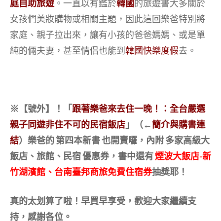
庭自助旅遊
。一直以有鑑於
韓國
的旅遊書大多關於
女孩們美妝購物或相關主題，因此這回樂爸特別將
家庭、親子拉出來，讓有小孩的爸爸媽媽、或是單
純的倆夫妻，甚至情侣也能到
韓國快樂度假
去。
※【號外】！「
跟著樂爸來去住一晚！：全台嚴選
親子同遊非住不可的民宿飯店
」（←
簡介與購書連
結
）樂爸的 第四本新書 也開賣囉，內附 多家高級大
飯店、旅館、民宿 優惠券，書中還有
煙波大飯店-新
竹湖濱館、台南臺邦商旅免費住宿券
抽獎耶！
真的太划算了啦！
早買早享受，歡迎大家繼續支
持，感謝各位。