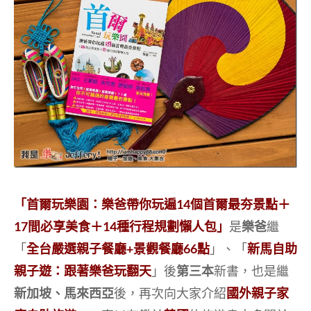
「首爾玩樂園：樂爸帶你玩遍14個首爾最夯景點＋
17間必享美食＋14種行程規劃懶人包」
是
樂爸
繼
「
全台嚴選親子餐廳+景觀餐廳66點
」、「
新馬自助
親子遊：跟著樂爸玩翻天
」後
第三本
新書，也是繼
新加坡、馬來西亞
後，再次向大家介紹
國外親子家