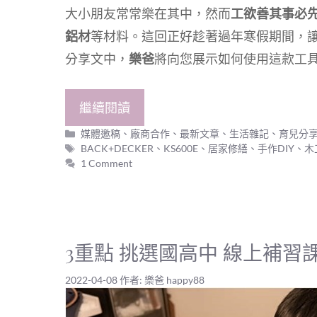
大小朋友常常樂在其中，然而
工欲善其事必
鋁材
等材料。這回正好趁著過年寒假期間，
分享文中，
樂爸
將向您展示如何使用這款工
繼續閱讀
分
媒體邀稿
、
廠商合作
、
最新文章
、
生活雜記
、
育兒分
類
標
BACK+DECKER
、
KS600E
、
居家修繕
、
手作DIY
、
木
籤
1 Comment
3重點 挑選國高中 線上補習
2022-04-08
作者:
樂爸 happy88