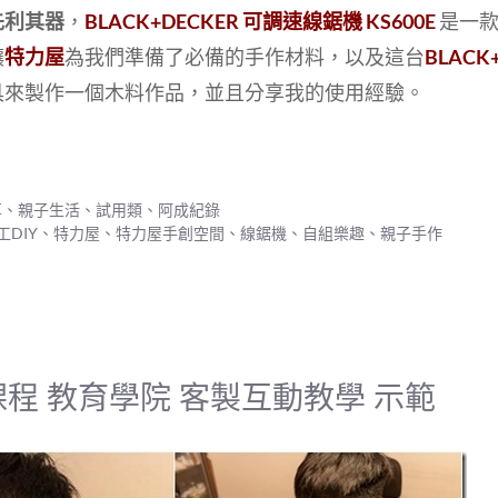
先利其器
，
BLACK+DECKER 可調速線鋸機 KS600E
是一
讓
特力屋
為我們準備了必備的手作材料，以及這台
BLACK
具來製作一個木料作品，並且分享我的使用經驗。
享
、
親子生活
、
試用類
、
阿成紀錄
工DIY
、
特力屋
、
特力屋手創空間
、
線鋸機
、
自組樂趣
、
親子手作
課程 教育學院 客製互動教學 示範