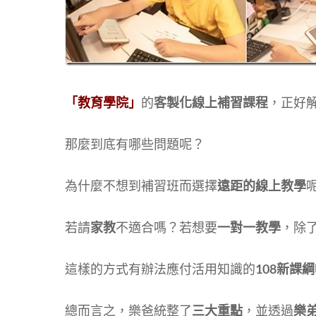
「教育學院」
的
客製化線上補習課程
，正好
那麼到底有哪些問題呢？
為什麼不想到補習班而選擇
遠距的線上教學
若請
家教
不適合嗎？若想要
一對一教學
，除
這樣的方式有辦法應付活用知識的
108新課綱
總而言之，樂爸統整了
三大重點
，並透過
樂弟