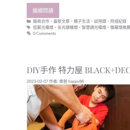
繼續閱讀
分
廠商合作
、
最新文章
、
親子生活
、
試用類
、
阿成紀錄
類
標
低藍光檯燈
、
全光譜檯燈
、
智慧調光檯燈
、
螢幕燈推
籤
0 Comments
DIY手作 特力屋 BLACK+D
2023-02-07
作者:
樂爸 happy88