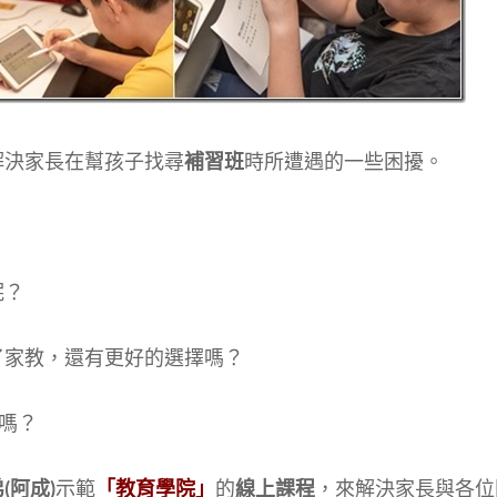
解決家長在幫孩子找尋
補習班
時所遭遇的一些困擾。
呢？
了家教，還有更好的選擇嗎？
嗎？
(阿成)
示範
「教育學院」
的
線上課程
，來解決家長與各位