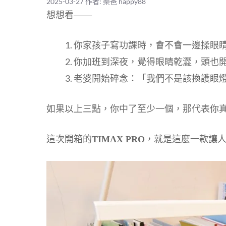
2025-03-27
作者:
樂爸 happy88
想想看——
你家孩子寫功課時，會不會一邊揉眼
你加班到深夜，覺得眼睛乾澀，頭也開
老婆開始碎念：「我們不是該換護眼
如果以上三點，你中了至少一個，那代表你
這次開箱的
TIMAX PRO
，就是這麼一款讓