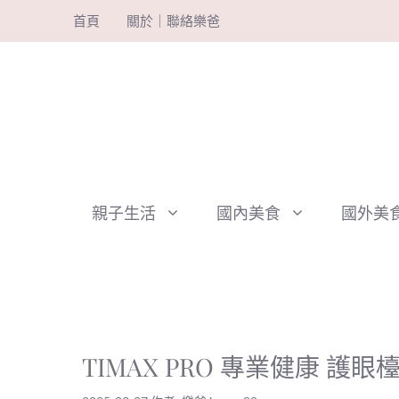
跳
首頁
關於｜聯絡樂爸
至
主
要
內
容
親子生活
國內美食
國外美
TIMAX PRO 專業健康