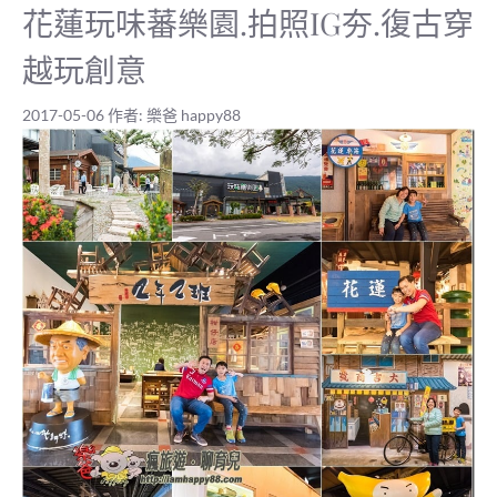
花蓮玩味蕃樂園.拍照IG夯.復古穿
越玩創意
2017-05-06
作者:
樂爸 happy88