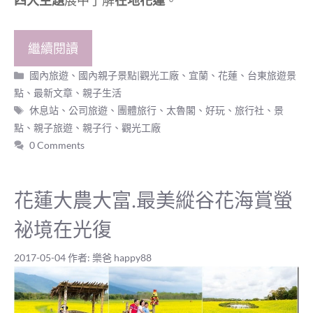
四大主題
展中了解
在地花蓮
。
繼續閱讀
分
國內旅遊
、
國內親子景點|觀光工廠
、
宜蘭、花蓮、台東旅遊景
類
點
、
最新文章
、
親子生活
標
休息站
、
公司旅遊
、
團體旅行
、
太魯閣
、
好玩
、
旅行社
、
景
籤
點
、
親子旅遊
、
親子行
、
觀光工廠
0 Comments
花蓮大農大富.最美縱谷花海賞螢
祕境在光復
2017-05-04
作者:
樂爸 happy88