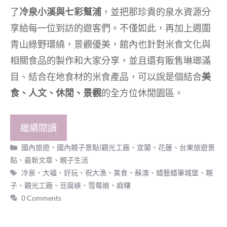
了
冷泉小溪與七彩幫浦
，並把那珍貴的泉水資源分
享給每一位到訪的遊客們。不僅如此，再加上週圍
青山綠野環繞，景觀優美，館內也針對米食文化與
相關食品的製作和大家分享，並且還有販售琳瑯滿
目、結合在地食材的米食產品，可以說是個結合
美
食、人文、休閒、景觀
的全方位休閒園區。
繼續閱讀
分
國內旅遊
、
國內親子景點|觀光工廠
、
宜蘭、花蓮、台東旅遊景
類
點
、
最新文章
、
親子生活
標
冷泉
、
大福
、
好玩
、
祝大漁
、
美食
、
蘇澳
、
蜡藝蜡筆城堡
、
親
籤
子
、
觀光工廠
、
豆腐峽
、
雪莓娘
、
麻糬
0 Comments