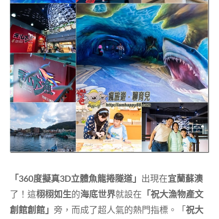
「360度擬真3D立體魚龍捲隧道」
出現在
宜蘭蘇澳
了！這
栩栩如生
的
海底世界
就設在
「祝大漁物產文
創館創館」
旁，而成了超人氣的熱門指標。「
祝大