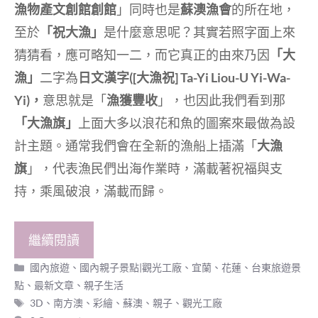
漁物產文創館創館
」同時也是
蘇澳漁會
的所在地，
至於
「祝大漁」
是什麼意思呢？其實若照字面上來
猜猜看，應可略知一二，而它真正的由來乃因
「大
漁」
二字為
日文漢字([大漁祝] Ta-Yi Liou-U Yi-Wa-
Yi)，
意思就是「
漁獲豐收
」，也因此我們看到那
「大漁旗」
上面大多以浪花和魚的圖案來最做為設
計主題。通常我們會在全新的漁船上插滿「
大漁
旗
」，代表漁民們出海作業時，滿載著祝福與支
持，乘風破浪，滿載而歸。
繼續閱讀
分
國內旅遊
、
國內親子景點|觀光工廠
、
宜蘭、花蓮、台東旅遊景
類
點
、
最新文章
、
親子生活
標
3D
、
南方澳
、
彩繪
、
蘇澳
、
親子
、
觀光工廠
籤