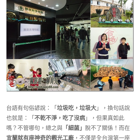
台語有句俗諺說：「
垃圾吃，垃圾大
」，換句話說
也就是：「
不乾不淨，吃了沒病
」，但果真如此
嗎？不管哪句，總之與
「細菌」
脫不了關係！而在
宜蘭就有座神奇的觀光工廠
，不僅是全台灣第一座