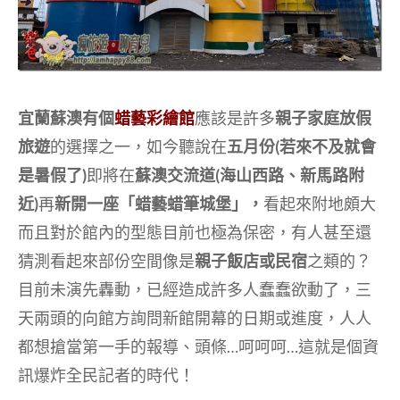
宜蘭蘇澳有個
蜡藝彩繪館
應該是許多
親子家庭放假
旅遊
的選擇之一，如今聽說在
五月份(若來不及就會
是暑假了)
即將在
蘇澳交流道(海山西路、新馬路附
近)
再
新開一座「蜡藝蜡筆城堡」，
看起來附地頗大
而且對於館內的型態目前也極為保密，有人甚至還
猜測看起來部份空間像是
親子飯店或民宿
之類的？
目前未演先轟動，已經造成許多人蠢蠢欲動了，三
天兩頭的向館方詢問新館開幕的日期或進度，人人
都想搶當第一手的報導、頭條…呵呵呵…這就是個資
訊爆炸全民記者的時代！