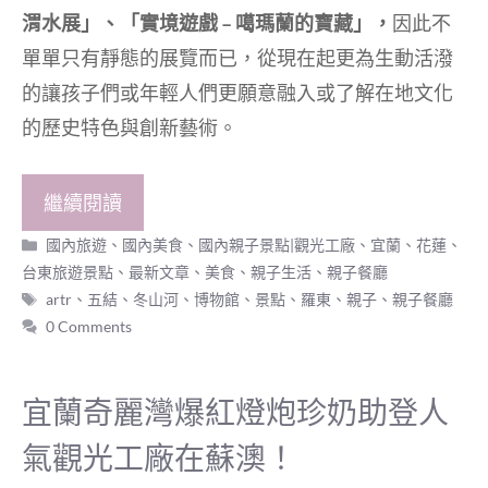
渭水展」、「實境遊戲 – 噶瑪蘭的寶藏」，
因此不
單單只有靜態的展覽而已，從現在起更為生動活潑
的讓孩子們或年輕人們更願意融入或了解在地文化
的歷史特色與創新藝術。
繼續閱讀
分
國內旅遊
、
國內美食
、
國內親子景點|觀光工廠
、
宜蘭、花蓮、
類
台東旅遊景點
、
最新文章
、
美食
、
親子生活
、
親子餐廳
標
artr
、
五結
、
冬山河
、
博物館
、
景點
、
羅東
、
親子
、
親子餐廳
籤
0 Comments
宜蘭奇麗灣爆紅燈炮珍奶助登人
氣觀光工廠在蘇澳！