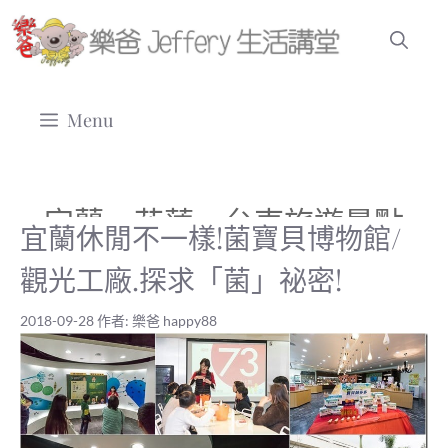
跳
至
主
要
Menu
內
容
宜蘭、花蓮、台東旅遊景點
宜蘭休閒不一樣!菌寶貝博物館/
觀光工廠.探求「菌」祕密!
2018-09-28
作者:
樂爸 happy88