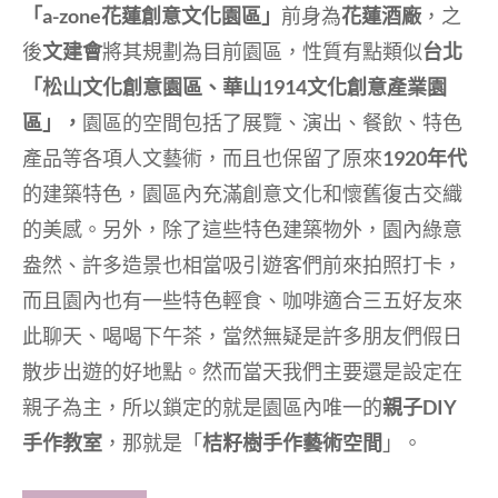
「a-zone花蓮創意文化園區」
前身為
花蓮酒廠
，之
後
文建會
將其規劃為目前園區，性質有點類似
台北
「松山文化創意園區、華山1914文化創意產業園
區」，
園區的空間包括了展覽、演出、餐飲、特色
產品等各項人文藝術，而且也保留了原來
1920年代
的建築特色，園區內充滿創意文化和懷舊復古交織
的美感。另外，除了這些特色建築物外，園內綠意
盎然、許多造景也相當吸引遊客們前來拍照打卡，
而且園內也有一些特色輕食、咖啡適合三五好友來
此聊天、喝喝下午茶，當然無疑是許多朋友們假日
散步出遊的好地點。然而當天我們主要還是設定在
親子為主，所以鎖定的就是園區內唯一的
親子DIY
手作教室
，那就是「
桔籽樹手作藝術空間
」。