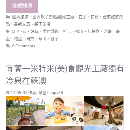
繼續閱讀
分
國內旅遊
、
國內親子景點|觀光工廠
、
宜蘭、花蓮、台東旅遊景
類
點
、
最新文章
、
親子生活
標
DIY
、
ig
、
好玩
、
手作藝術
、
打卡
、
松山
、
桔籽樹
、
油畫
、
畫
籤
畫
、
繪畫
、
自拍
、
華山
、
親子
0 Comments
宜蘭一米特米(美)食觀光工廠獨有
冷泉在蘇澳
2017-05-07
作者:
樂爸 happy88