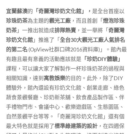
宜蘭蘇澳
的
「奇麗灣珍奶文化館」，
是全台首座以
珍珠奶茶
為主題的
觀光工廠
，而且首創「
燈泡珍珠
奶茶
」一推出就造成
排隊熱賣
，並一舉將「
奇麗灣
珍奶文化館
」推進了「
全台30大觀光工廠人氣排名
的第二名
(OpView社群口碑2016資料庫)」。館內最
有趣且最有意義的活動應該就是
「珍奶DIY體驗」
課程，可以讓大家了解製作一杯珍珠奶茶的過程與
相關知識，達到
寓教娛樂
的目的。此外，除了DIY
體驗外，館內還設有珍奶文化館、創業走廊、綠色
蔬食景觀餐廳、珍奶新茶舖、飲食產品製作區、伴
手禮物門市、會議中心、歡樂遊戲區、生態園區、
自然景觀平台等等。「奇麗灣珍奶文化館」還有個
最大特色就是採用了
標準綠建築的設計
，在四週保