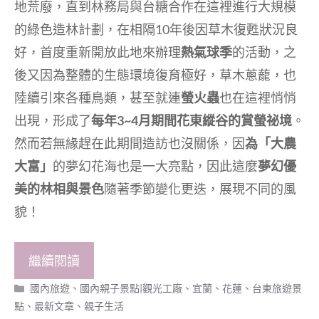
地荒廢，直到林務局與台糖合作在這裡進行大規模
的綠色造林計劃，在相隔10年後因草木復甦狀況良
好，首度重新開放此地來辦理
熱氣球季
的活動，之
後又因為整體的生態環境復育極好，草木蔥蘢，也
陸續引來各種鳥類，甚至就連
螢火蟲
也在這裡悄悄
出現，形成了
每年3~4月期間花東縱谷的賞螢祕境
。
然而若無緣趕在此期間造訪也沒關係，因
為「大農
大富」
的夢幻花海也是一大亮點，因此這麼
夢幻優
美的林相與景色
隨著季節變化更迭，展現不同的風
貌！
繼續閱讀
分
國內旅遊
、
國內親子景點|觀光工廠
、
宜蘭、花蓮、台東旅遊景
類
點
、
最新文章
、
親子生活