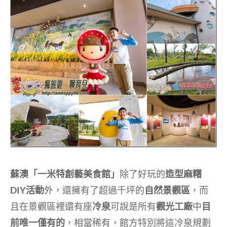
蘇澳「一米特創藝美食館」
除了好玩的
造型麻糬
DIY活動
外，還擁有了超過千坪的
自然景觀區
，而
且在景觀區裡還有座
冷泉
可說是所有
觀光工廠
中
目
前唯一僅有的
，相當稀有，館方特別將這冷泉規劃