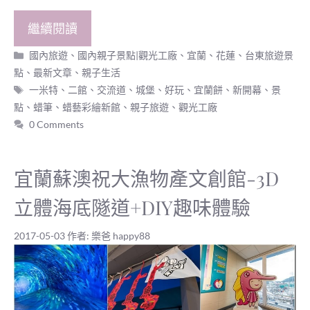
繼續閱讀
分
國內旅遊
、
國內親子景點|觀光工廠
、
宜蘭、花蓮、台東旅遊景
類
點
、
最新文章
、
親子生活
標
一米特
、
二館
、
交流道
、
城堡
、
好玩
、
宜蘭餅
、
新開幕
、
景
籤
點
、
蜡筆
、
蜡藝彩繪新館
、
親子旅遊
、
觀光工廠
0 Comments
宜蘭蘇澳祝大漁物產文創館-3D
立體海底隧道+DIY趣味體驗
2017-05-03
作者:
樂爸 happy88