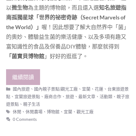
以
微生物
為主題的博物館，而且還入選
知名旅遊指
南孤獨星球「世界的祕密奇跡（Secret Marvels of
the World）」
喔！因此想要了解大自然界中「菌」
的奧妙、體驗益生菌的樂活健康、以及多項有趣又
富知識性的食品及保養品DIY體驗，那麼就得到
「菌寶貝博物館
」好好的逛逛了。
繼續閱讀
分
國內旅遊
、
國內親子景點|觀光工廠
、
宜蘭、花蓮、台東旅遊景
類
點
、
宜蘭旅遊景點
、
廠商合作
、
旅遊
、
最新文章
、
活動類
、
親子旅
遊景點
、
親子生活
標
休閒
、
休閒農場
、
博物館
、
宜蘭
、
觀光工廠
籤
0 Comments