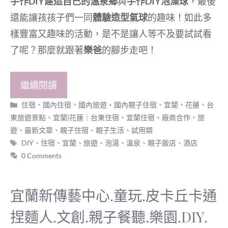
手作DIY建造自己的溫泉鄉
與
手作DIY泡澡球
，最後
還能讓孩孩子們一同
體驗造型氣球
的趣味！如此多
樣豐富又趣味的活動，是不是讓人等不及要試試看
了呢？那麼就跟著
樂爸
的腳步走吧！
繼續閱讀
分
住宿
、
國內住宿
、
國內旅遊
、
國內親子住宿
、
宜蘭、花蓮、台
類
東旅遊景點
、
宜蘭|花蓮｜台東住宿
、
宜蘭住宿
、
廠商合作
、
旅
遊
、
最新文章
、
親子住宿
、
親子生活
、
試用類
標
DIY
、
住宿
、
宜蘭
、
旅遊
、
泡湯
、
溫泉
、
親子飯店
、
酒店
籤
0 Comments
宜蘭新傳藝中心.童玩.皮卡丘卡通
捏麵人.文創.親子餐聽.樂園.DIY.