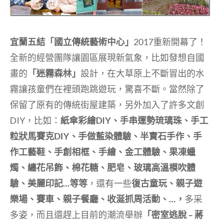
宜蘭五結「國立傳統藝術中心」
2017重新開幕了！
全新的經營團隊讓園區展現新氣象，比如發想自國
畫的
「迷霧森林」
設計，在大草原上不斷冒出的水
霧讓孩童們在裡頭跑跳遊玩，驚喜不斷。當然除了
保留了原有的傳統街屋建築，另外加入了許多文創
DIY，比如：
紙傘彩繪DIY、手串運勢琉璃珠、手工
粒狀馬賽克DIY、手做藍染體驗、半寶石手作、手
作工藝鞋、手創相框、手繪、金工體驗、果凍蠟
燭、纏花吊飾、棉花糖、肥皂、玻璃高溫模吹體
驗、美麗印記…等等
，還有一些
復古童玩、親子遊
樂場、賽車、親子餐廳、收涎抓周活動、…，
多采
多姿，而且還趕上目前的潮流舉辦
「密室逃脫 – 蔣