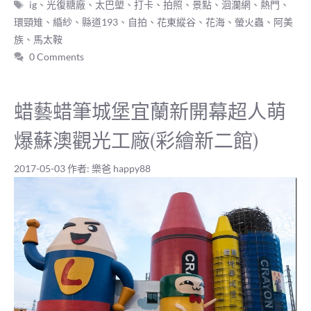
標
ig
、
光復糖廠
、
太巴塱
、
打卡
、
拍照
、
景點
、
洄瀾網
、
熱門
、
籤
環頸雉
、
緍紗
、
縣道193
、
自拍
、
花東縱谷
、
花海
、
螢火蟲
、
阿美
族
、
馬太鞍
0 Comments
蜡藝蜡筆城堡宜蘭新開幕超人萌
爆蘇澳觀光工廠(彩繪新二館)
2017-05-03
作者:
樂爸 happy88