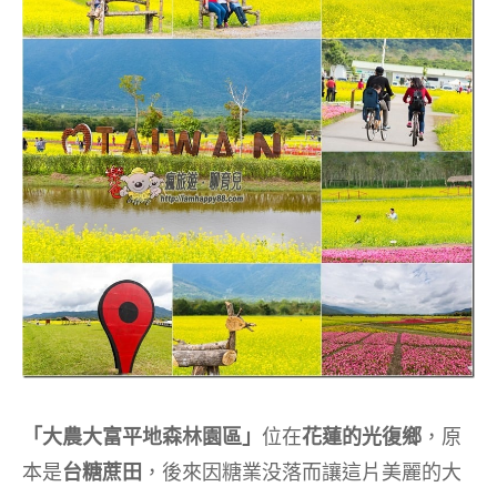
「大農大富平地森林園區」
位在
花蓮的光復鄉
，原
本是
台糖蔗田
，後來因糖業没落而讓這片美麗的大