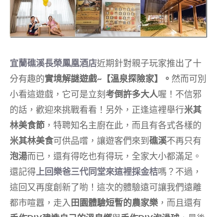
宜蘭礁溪長榮鳳凰酒店
近期針對親子玩家推出了十
分有趣的
實境解謎遊戲~【溫泉探險家】。
然而可別
小看這遊戲，它可是立刻
考倒許多大人
喔！不信邪
的話，歡迎來挑戰看看！另外，正逢這裡舉行
米其
林美食節
，特聘知名主廚在此，而且有各式各樣的
米其林美食
可供品嚐，讓遊客們來到
礁溪
不再只有
泡湯
而已，還有得吃也有得玩，全家大小都滿足。
還記得
上回樂爸三代同堂來這裡採金桔
嗎？不過，
這回又再度創新了喲！這次的體驗
遠可讓我們遠離
都市喧囂，走入
田園體驗短暫的農家樂
，而且還有