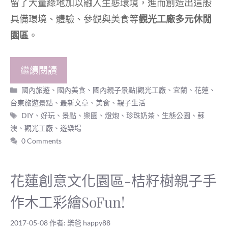
留了大量綠地加以融入生態環境，進而創造出這般
具備環境、體驗、參觀與美食等
觀光工廠多元休閒
園區
。
繼續閱讀
分
國內旅遊
、
國內美食
、
國內親子景點|觀光工廠
、
宜蘭、花蓮、
類
台東旅遊景點
、
最新文章
、
美食
、
親子生活
標
DIY
、
好玩
、
景點
、
樂園
、
燈炮
、
珍珠奶茶
、
生態公園
、
蘇
籤
澳
、
觀光工廠
、
遊樂場
0 Comments
花蓮創意文化園區-桔籽樹親子手
作木工彩繪SoFun!
2017-05-08
作者:
樂爸 happy88