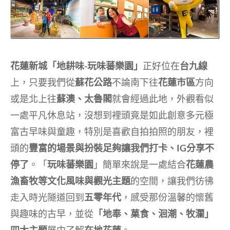
花蓮新城「地耕味-玩味蕃樂園」
正好位在
台九線
上，只要我們從
蘇花公路
不論南下往
花蓮市區
方向
或是北上往
蘇澳、太魯閣
就會經過此地，外觀看似
一處平凡休息站，沒想到裡頭竟是如此創意多元極
富古早味與童趣，特別是喜歡自拍拍照的朋友，裡
頭的
豐富的場景與扮裝足夠讓我們打卡、IG分享不
停了
。「
玩味蕃樂園
」簡單來說是一處結合
花蓮農
漁畜牧等文化風味與觀光主題
的空間，讓我們彷彿
走入時光隧道回到
五零年代
，感受那份溫馨的懷舊
與趣味的古早，並從
「地奉、菓食、洄潮、牧瀾」