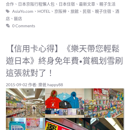
類
合作
、
日本京阪行程懶人包
、
日本住宿
、
最新文章
、
親子生活
標
AsiaYo.com
、
HOTEL
、
京阪神
、
旅館
、
民宿
、
親子住宿
、
酒
籤
店
、
飯店
0 Comments
【信用卡心得】《樂天帶您輕鬆
遊日本》終身免年費•賞楓划雪刷
這張就對了！
2015-09-02
作者:
樂爸 happy88