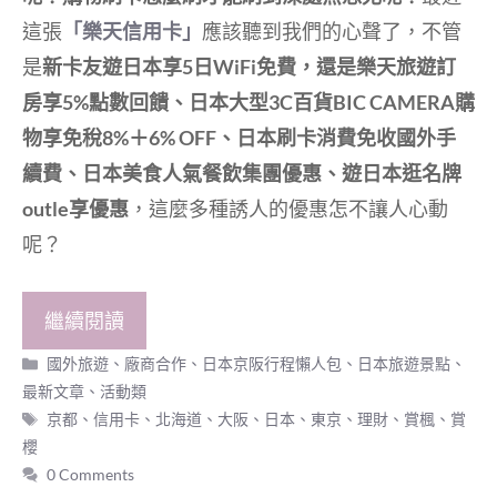
這張
「樂天信用卡」
應該聽到我們的心聲了，不管
是
新卡友遊日本享5日WiFi免費，還是樂天旅遊訂
房享5%點數回饋、日本大型3C百貨BIC CAMERA購
物享免稅8%＋6% OFF、日本刷卡消費免收國外手
續費、日本美食人氣餐飲集團優惠、遊日本逛名牌
outle享優惠
，這麼多種誘人的優惠怎不讓人心動
呢？
繼續閱讀
分
國外旅遊
、
廠商合作
、
日本京阪行程懶人包
、
日本旅遊景點
、
類
最新文章
、
活動類
標
京都
、
信用卡
、
北海道
、
大阪
、
日本
、
東京
、
理財
、
賞楓
、
賞
籤
櫻
0 Comments