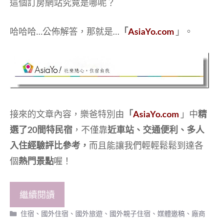
這個訂房網站究竟是哪呢？
哈哈哈…公佈解答，那就是…
「
AsiaYo.com
」。
接來的文章內容，樂爸特別由
「
AsiaYo.com
」中
精
選了20間特民宿
，不僅靠
近車站、交通便利、多人
入住經驗評比參考，
而且能讓我們輕輕鬆鬆到達各
個
熱門景點
喔！
繼續閱讀
分
住宿
、
國外住宿
、
國外旅遊
、
國外親子住宿
、
媒體邀稿
、
廠商