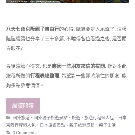
八天七夜京阪親子自由行
的心得, 總算要步入尾聲了, 這樣
陸陸續續也分享了三十多篇, 不曉得各位看過之後, 是否頭
昏眼花?
最後這篇心得文, 也是
應因一些朋友來信的提問
, 針對本此
旅程所做的
行程表總整理
, 希望對一些即將前往的朋友, 能
夠多點參考價值。
繼續閱讀
分
國外旅遊
、
國外親子旅遊景點
、
旅遊
、
旅遊行程懶人包
、
日本
類
京阪行程懶人包
、
日本旅遊景點
、
親子旅遊景點
、
親子生活
0 Comments