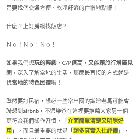
是要找個交通方便、乾淨舒適的住宿地點囉！
什麼？
上訂房網找飯店？
Ｎｏ！Ｎｏ！Ｎｏ！
如果我們想
玩的輕鬆、C/P值高，又能藉旅行增廣見
聞
，深入了解當地的生活，那麼最直接的方式就是
找
當地的特色民宿
啦！
既然要訂民宿，想必一些常出國的識途老馬可能會
聯想到
airbnb
，不過樂爸在這裡要推薦大家另一個
更符合我們操作習慣，
「
介面簡單清楚又明瞭好
用
」，而且最重要的就是
「
超多真實入住評價
」，