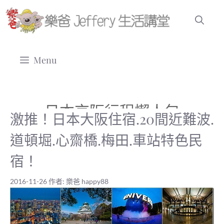
跳
至
主
要
Menu
內
容
日本京阪行程懶人包
激推！日本大阪住宿.20間近難波.
道頓堀.心齋橋.梅田.車站特色民
宿！
2016-11-26
作者:
樂爸 happy88