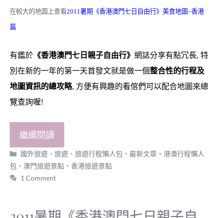
在較大的地圖上查看
2011暑期《香港澳門七日自由行》美食地圖~香港
篇
有鑑於
《香港澳門七日親子自由行》
網誌分享有點冗長, 特
別在新的一年的第一天首發文就是做一個
整合性的行程及
地圖資訊的總攻略
, 方便有興趣的看倌們可以配合地圖來總
覽查詢喔!
繼續閱讀
分
國外旅遊
、
旅遊
、
旅遊行程懶人包
、
最新文章
、
港澳行程懶人
類
包
、
澳門旅遊景點
、
香港旅遊景點
1 Comment
2011暑期《香港澳門七日親子自