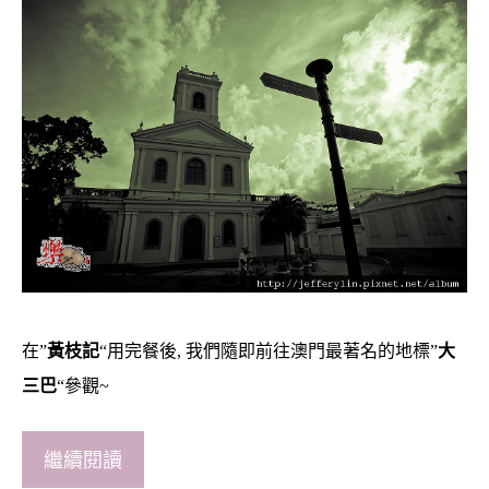
在”
黃枝記
“用完餐後, 我們隨即前往澳門最著名的地標”
大
三巴
“參觀~
繼續閱讀