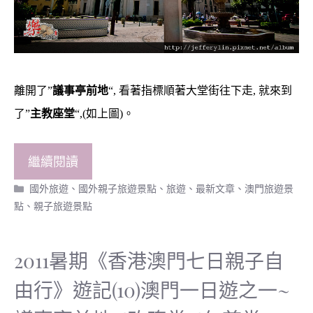
離開了”
議事亭前地
“, 看著指標順著大堂街往下走, 就來到
了”
主教座堂
“,(如上圖)。
繼續閱讀
分
國外旅遊
、
國外親子旅遊景點
、
旅遊
、
最新文章
、
澳門旅遊景
類
點
、
親子旅遊景點
2011暑期《香港澳門七日親子自
由行》遊記(10)澳門一日遊之一~