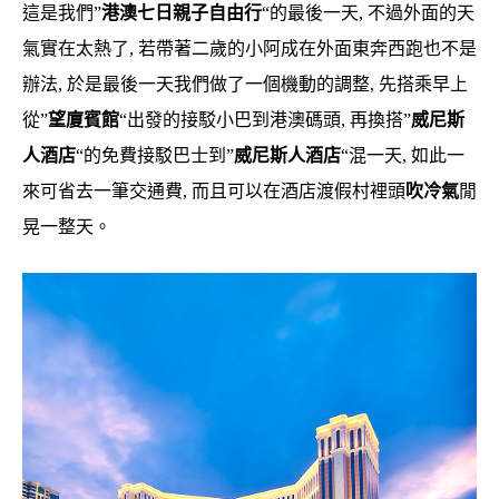
這是我們”
港澳七日親子自由行
“的最後一天, 不過外面的天
氣實在太熱了, 若帶著二歲的小阿成在外面東奔西跑也不是
辦法, 於是最後一天我們做了一個機動的調整, 先搭乘早上
從”
望廈賓館
“出發的接駁小巴到港澳碼頭, 再換搭”
威尼斯
人酒店
“的免費接駁巴士到”
威尼斯人酒店
“混一天, 如此一
來可省去一筆交通費, 而且可以在酒店渡假村裡頭
吹冷氣
閒
晃一整天。