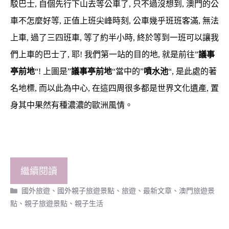
駁巴士, 自個先行下山去等公車了, 只不過沒想到, 澳門的公
車不怎麼好等, 正值上班尖峰時刻, 公車幾乎班班客滿, 無法
上車, 過了三四班車, 等了約半小時, 終於等到一班可以讓我
們上車的巴士了, 耶! 我們第一站的目的地, 就是前往”
議事
亭前地
“!
上圖是”
議事亭前地
“當中的”
噴水池
“, 是此處的著
名地標, 而以此為中心, 在這四周很多都是世界文化遺產, 置
身其中果然有種濃濃的歐洲風情。
繼續閱讀
分
國外旅遊
、
國外親子旅遊景點
、
旅遊
、
最新文章
、
澳門旅遊景
類
點
、
親子旅遊景點
、
親子生活