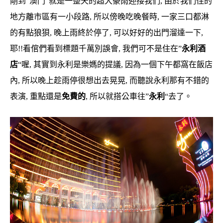
剛到”澳門”就是一整天的超大豪雨迎接我們, 由於我們住的
地方離市區有一小段路, 所以傍晚吃晚餐時, 一家三口都淋
的有點狼狽, 晚上雨終於停了, 可以好好的出門溜達一下,
耶!!
看倌們看到標題千萬別誤會, 我們可不是住在”
永利酒
店
“喔, 其實到永利是樂媽的提議, 因為一個下午都窩在飯店
內, 所以晚上趁雨停很想出去晃晃, 而聽說永利那有不錯的
表演, 重點還是
免費的
, 所以就搭公車往”
永利
“去了。