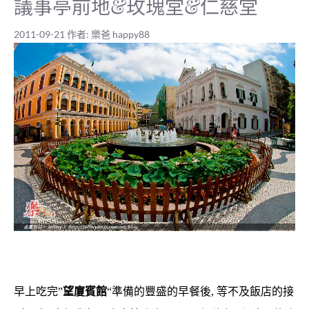
議事亭前地&玫瑰堂&仁慈堂
2011-09-21
作者:
樂爸 happy88
早上吃完”
望廈賓館
“準備的豐盛的早餐後, 等不及飯店的接