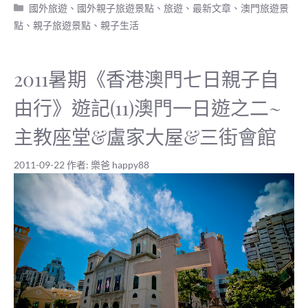
分
國外旅遊
、
國外親子旅遊景點
、
旅遊
、
最新文章
、
澳門旅遊景
類
點
、
親子旅遊景點
、
親子生活
2011暑期《香港澳門七日親子自
由行》遊記(11)澳門一日遊之二~
主教座堂&盧家大屋&三街會館
2011-09-22
作者:
樂爸 happy88