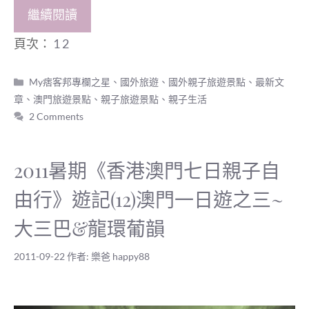
繼續閱讀
頁次：
1
2
分
My痞客邦專欄之星
、
國外旅遊
、
國外親子旅遊景點
、
最新文
類
章
、
澳門旅遊景點
、
親子旅遊景點
、
親子生活
2 Comments
2011暑期《香港澳門七日親子自
由行》遊記(12)澳門一日遊之三~
大三巴&龍環葡韻
2011-09-22
作者:
樂爸 happy88