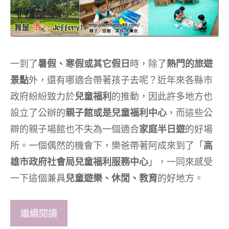
一到了
暑假、寒假或其它假日
時，除了
熱門的旅遊
景點
外，還有哪適合帶著孩子去呢？近年來各縣市
政府紛紛致力於
兒童福利
的推動，因此許多地方也
設立了公辦的
親子館或是兒童福利中心
，而這些公
辧的親子場館也不失為一個適合
家庭半日遊
的好場
所。一個偶然的機會下，樂爸帶著阿成來到了「
高
雄市政府社會局兒童福利服務中心
」，一同來感受
一下這個兼具
兒童遊樂、休閒、教育
的好地方。
繼續閱讀