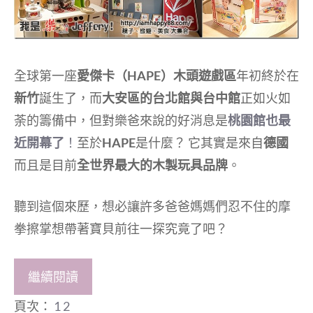
全球第一座
愛傑卡（HAPE）木頭遊戲區
年初終於在
新竹
誕生了，而
大安區的台北館與台中館
正如火如
荼的籌備中，但對樂爸來說的好消息是
桃園館也最
近開幕了
！
至於
HAPE
是什麼？ 它其實是來自
德國
而且是目前
全世界最大的木製玩具品牌
。
聽到這個來歷，想必讓許多爸爸媽媽們忍不住的摩
拳擦掌想帶著寶貝前往一探究竟了吧？
繼續閱讀
頁次：
1
2