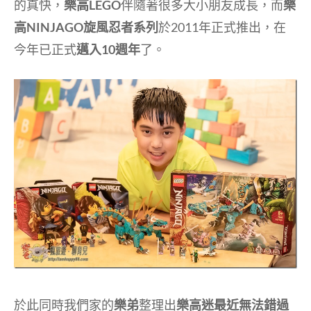
的真快，
樂高LEGO
伴隨著很多大小朋友成長，而
樂
高NINJAGO旋風忍者系列
於2011年正式推出，在
今年已正式
邁入10週年
了。
於此同時我們家的
樂弟
整理出
樂高迷最近無法錯過