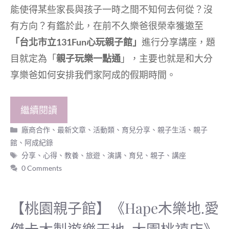
能使得某些家長與孩子一時之間不知何去何從？沒
有方向？有鑑於此，在前不久樂爸很榮幸獲邀至
「台北市立131Fun心玩親子館」
進行分享講座，題
目就定為「
親子玩樂一點通
」，主要也就是和大分
享樂爸如何安排我們家阿成的假期時間。
繼續閱讀
分
廠商合作
、
最新文章
、
活動類
、
育兒分享
、
親子生活
、
親子
類
館
、
阿成紀錄
標
分享
、
心得
、
教養
、
旅遊
、
演講
、
育兒
、
親子
、
講座
籤
0 Comments
【桃園親子館】《Hape木樂地.愛