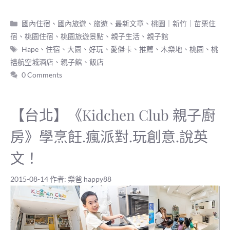
分
國內住宿
、
國內旅遊
、
旅遊
、
最新文章
、
桃園｜新竹｜苗栗住
類
宿
、
桃園住宿
、
桃園旅遊景點
、
親子生活
、
親子館
標
Hape
、
住宿
、
大園
、
好玩
、
愛傑卡
、
推薦
、
木樂地
、
桃園
、
桃
籤
禧航空城酒店
、
親子館
、
飯店
0 Comments
【台北】《Kidchen Club 親子廚
房》學烹飪.瘋派對.玩創意.說英
文！
2015-08-14
作者:
樂爸 happy88