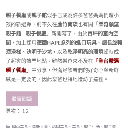
親子餐廳
或
親子館
似乎已成為許多爸爸媽媽們遛小
孩的新選擇，前不久在
蘆竹南崁
也有間
「樂奇願望
親子館 – 親子餐廳」
新開幕了，由於
百坪的室內空
間
，加上採用
德國HAPE系列的進口玩具
、
超長旋轉
溜滑梯
、
決明子沙坑
，以及
乾淨明亮的環境
頓時成
了超夯的熱門地點。雖然樂爸來不及在
「全台嚴選
親子餐廳」
中分享，但滿足讀者們的好奇心與新鮮
感是一定要的，因此樂爸也特地造訪了這裡。
繼續閱讀
頁次：
1
2
分
國內美食
、
最新文章
、
桃園美食
、
美食
、
親子生活
、
親子餐