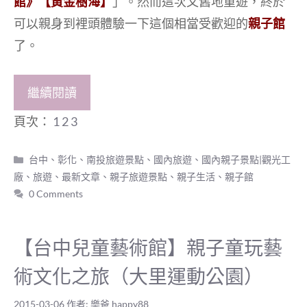
館》【黃金樹海】
」。然而這次又舊地重遊，終於
可以親身到裡頭體驗一下這個相當受歡迎的
親子館
了。
繼續閱讀
頁次：
1
2
3
分
台中、彰化、南投旅遊景點
、
國內旅遊
、
國內親子景點|觀光工
類
廠
、
旅遊
、
最新文章
、
親子旅遊景點
、
親子生活
、
親子館
0 Comments
【台中兒童藝術館】親子童玩藝
術文化之旅（大里運動公園）
2015-03-06
作者:
樂爸 happy88