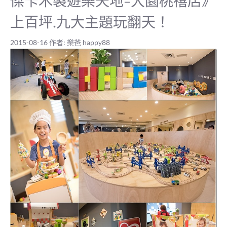
傑卡木製遊樂天地-大園桃禧店》
上百坪.九大主題玩翻天！
2015-08-16
作者:
樂爸 happy88