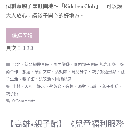
個
創意親子烹飪園地～「Kidchen Club 」
，可以讓
大人放心，讓孩子開心的好地方。
繼續閱讀
頁次：
1
2
3
分
台北、新北旅遊景點
、
國內旅遊
、
國內親子景點|觀光工廠
、
廠
類
商合作
、
旅遊
、
最新文章
、
活動類
、
育兒分享
、
親子旅遊景點
、
親
子生活
、
親子館
、
試吃類
、
阿成紀錄
標
士林
、
天母
、
好玩
、
學英文
、
有趣
、
派對
、
烹飪
、
親子廚房
、
籤
親子館
0 Comments
【高雄•親子館】《兒童福利服務