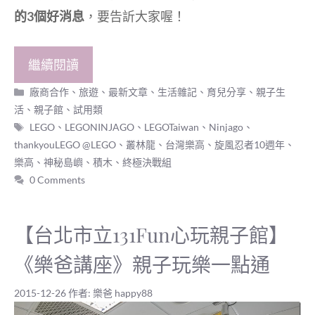
的3個好消息
，要告訢大家喔！
繼續閱讀
分
廠商合作
、
旅遊
、
最新文章
、
生活雜記
、
育兒分享
、
親子生
類
活
、
親子館
、
試用類
標
LEGO
、
LEGONINJAGO
、
LEGOTaiwan
、
Ninjago
、
籤
thankyouLEGO @LEGO
、
叢林龍
、
台灣樂高
、
旋風忍者10週年
、
樂高
、
神秘島嶼
、
積木
、
終極決戰組
0 Comments
【台北市立131Fun心玩親子館】
《樂爸講座》親子玩樂一點通
2015-12-26
作者:
樂爸 happy88