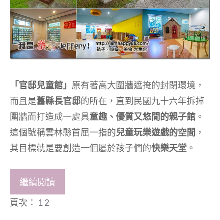
「官邸兒童館」
原有著高大圍牆遮掩的封閉環境，
而且是
舊縣長官邸
的所在，直到民國九十六年拆掉
圍牆而打造成一處具
童趣、優質又悠閒的親子館
。
這個號稱雲林縣首屈一指的
兒童玩樂遊戲的空間
，
其目標就是要創造一個屬於孩子們的
快樂天堂
。
繼續閱讀
頁次：
1
2