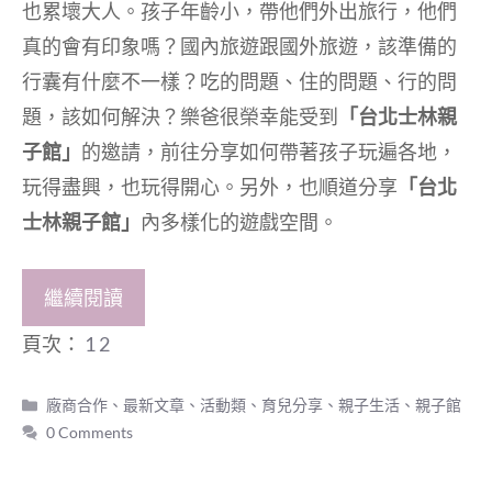
也累壞大人。孩子年齡小，帶他們外出旅行，他們
真的會有印象嗎？國內旅遊跟國外旅遊，該準備的
行囊有什麼不一樣？吃的問題、住的問題、行的問
題，該如何解決？樂爸很榮幸能受到
「台北士林親
子館」
的邀請，前往分享如何帶著孩子玩遍各地，
玩得盡興，也玩得開心。另外，也順道分享
「台北
士林親子館」
內多樣化的遊戲空間。
繼續閱讀
頁次：
1
2
分
廠商合作
、
最新文章
、
活動類
、
育兒分享
、
親子生活
、
親子館
類
0 Comments