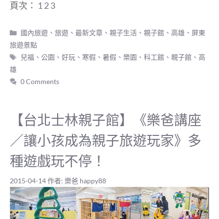
頁次：
1
2
3
分
國內旅遊
、
旅遊
、
最新文章
、
親子生活
、
親子館
、
高雄、屏東
類
旅遊景點
標
兒福
、
公園
、
好玩
、
寒假
、
暑假
、
樂園
、
科工館
、
親子館
、
高
籤
雄
0 Comments
【台北士林親子館】《樂爸講座
／讓小孩成為親子旅遊玩家》多
種遊戲玩不停！
2015-04-14
作者:
樂爸 happy88