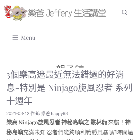
跳
至
主
要
Menu
內
容
親子館
3個樂高迷最近無法錯過的好消
息-特別是 Ninjago旋風忍者 系列
十週年
2021-03-12
作者:
樂爸 happy88
樂高 Ninjago旋風忍者 神秘島嶼之 叢林龍
來襲！
神
秘島嶼
充滿未知 忍者們能夠順利戰勝風暴嗎?時間過