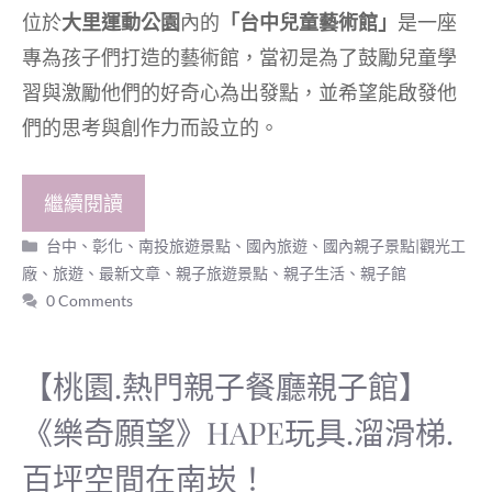
位於
大里運動公園
內的
「台中兒童藝術館」
是一座
專為孩子們打造的藝術館，當初是為了鼓勵兒童學
習與激勵他們的好奇心為出發點，並希望能啟發他
們的思考與創作力而設立的。
繼續閱讀
分
台中、彰化、南投旅遊景點
、
國內旅遊
、
國內親子景點|觀光工
類
廠
、
旅遊
、
最新文章
、
親子旅遊景點
、
親子生活
、
親子館
0 Comments
【桃園.熱門親子餐廳親子館】
《樂奇願望》HAPE玩具.溜滑梯.
百坪空間在南崁！