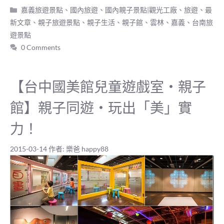
分
嘉義旅遊景點
、
國內旅遊
、
國內親子景點|觀光工廠
、
旅遊
、
最
類
新文章
、
親子旅遊景點
、
親子生活
、
親子館
、
雲林、嘉義、台南旅
遊景點
0 Comments
【台中國美館兒童遊戲室‧親子
館】親子同遊‧玩出「美」實
力！
2015-03-14
作者:
樂爸 happy88