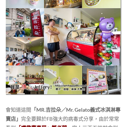
會知道這間
「MR.吉拉朵／Mr. Gelato義式冰淇淋專
賣店」
完全要歸於FB強大的病毒式分享，由於常常