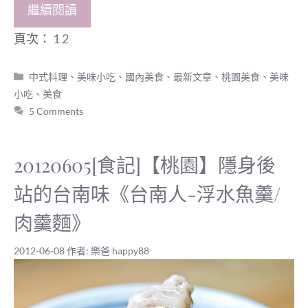
繼續閱讀
頁次：
1
2
分
中式料理、美味小吃
、
國內美食
、
最新文章
、
桃園美食
、
美味
類
小吃
、
美食
5 Comments
20120605[食記]【桃園】隱身後
站的台南味《台南人-浮水魚羹/
肉羹麵》
2012-06-08
作者:
樂爸 happy88