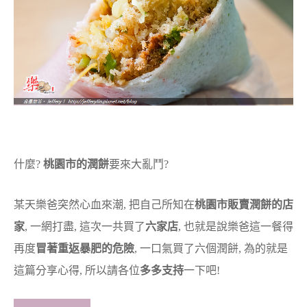
什麼?
桃園市的潤餅
要來大亂鬥?
某天樂爸突然心血來潮, 把自己所知在
桃園市販賣潤餅的店
家
, 一網打盡, 這次一共買了
六家店
, 也就是說樂爸這一餐得
再度
冒著重返暴肥的危險
, 一口氣買了六個潤餅, 為的就是
這篇分享心得, 所以請各位
多多支持
一下吧!