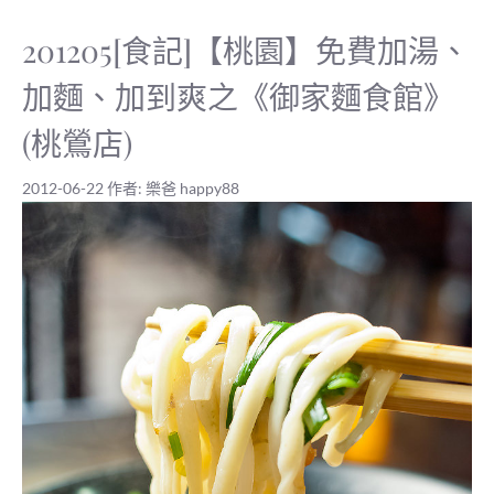
201205[食記]【桃園】免費加湯、
加麵、加到爽之《御家麵食館》
(桃鶯店)
2012-06-22
作者:
樂爸 happy88