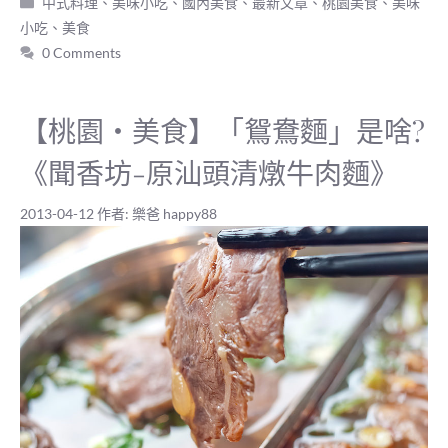
中式料理、美味小吃
、
國內美食
、
最新文章
、
桃園美食
、
美味
類
小吃
、
美食
0 Comments
【桃園‧美食】「鴛鴦麵」是啥?
《聞香坊-原汕頭清燉牛肉麵》
2013-04-12
作者:
樂爸 happy88