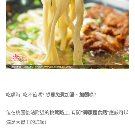
吃麵時, 吃不飽嗎? 想要
免費加湯、加麵
嗎?
位在桃園後站附近的
桃鶯路
上, 有間”
御家麵食館
“應該可以
滿足大胃王的您喔!