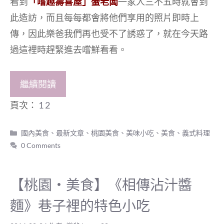
看到
「嚐趣壽喜屋」蟹老闆
一家人三不五時就會到
此造訪，而且每每都會將他們享用的照片即時上
傳，因此樂爸我們再也受不了誘惑了，就在今天路
過這裡時趕緊進去嚐鮮看看。
繼續閱讀
頁次：
1
2
分
國內美食
、
最新文章
、
桃園美食
、
美味小吃
、
美食
、
義式料理
類
0 Comments
【桃園‧美食】《相傳沾汁醬
麵》巷子裡的特色小吃