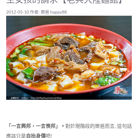
2012-05-10
作者:
樂爸 happy88
「一言興邦，一言喪邦」。
對於現階段的樂爸而言, 這句話
應該只是
自抬身價
吧!