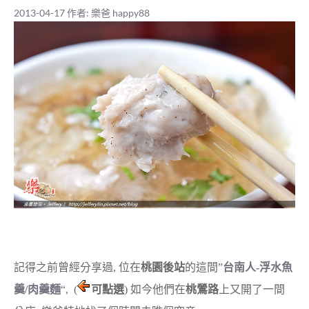
2013-04-17
作者:
樂爸 happy88
記得之前曾經分享過, 位在
桃園後站
的這間”
台南人-浮水魚
羹/肉羹麵
“, (
可點選
) 如今他們在
桃鶯路
上又開了一間