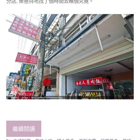
分店, 樂爸特地找了個時間去瞧個究竟。
繼續閱讀
分