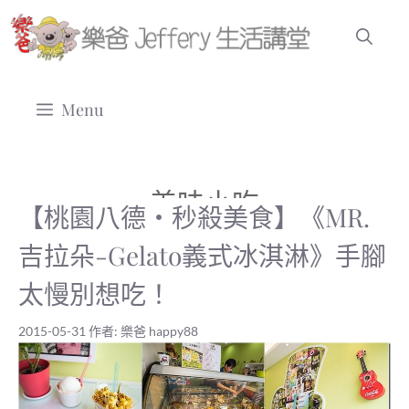
跳
至
主
要
Menu
內
容
美味小吃
【桃園八德‧秒殺美食】《MR.
吉拉朵-Gelato義式冰淇淋》手腳
太慢別想吃！
2015-05-31
作者:
樂爸 happy88