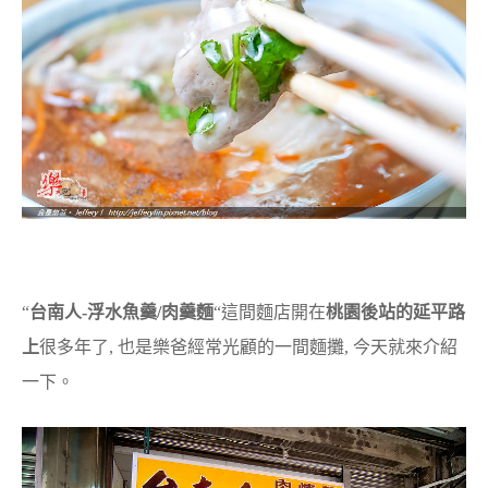
“
台南人-浮水魚羹/肉羹麵
“這間麵店開在
桃園後站的延平路
上
很多年了, 也是樂爸經常光顧的一間麵攤, 今天就來介紹
一下。