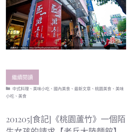
繼續閱讀
分
中式料理、美味小吃
、
國內美食
、
最新文章
、
桃園美食
、
美味
類
小吃
、
美食
201205[食記]《桃園蘆竹》一個陌
生女孩的請求【老兵大陸麵館】