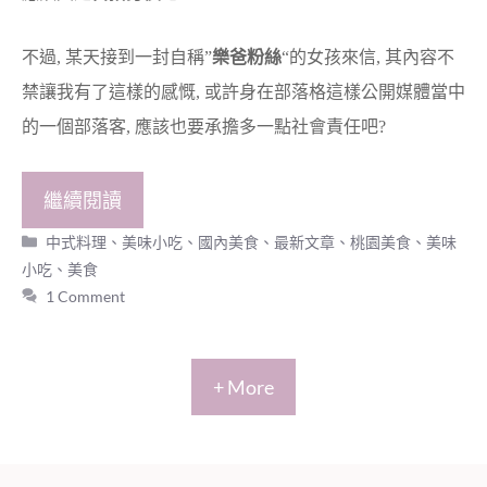
不過, 某天接到一封自稱”
樂爸粉絲
“的女孩來信, 其內容不
禁讓我有了這樣的感慨, 或許身在部落格這樣公開媒體當中
的一個部落客, 應該也要承擔多一點社會責任吧?
繼續閱讀
分
中式料理、美味小吃
、
國內美食
、
最新文章
、
桃園美食
、
美味
類
小吃
、
美食
1 Comment
+ More