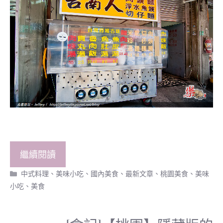
繼續閱讀
分
中式料理、美味小吃
、
國內美食
、
最新文章
、
桃園美食
、
美味
類
小吃
、
美食