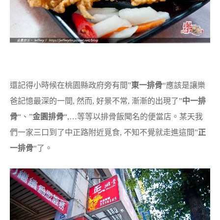
還記得小時候在桃園縣政府旁有間”
東一排骨
“應該是讓樂
爸記憶最深的一間, 然而, 好景不常, 漸漸的出現了”
中一排
骨
“、”
金園排骨
“,…等等以排骨飯聞名的便當店。某天我
們一家三口到了中正路附近覓食, 不知不覺就走進這間”
正
一排骨
“了。