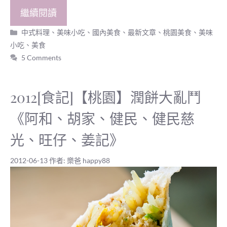
繼續閱讀
分
中式料理、美味小吃
、
國內美食
、
最新文章
、
桃園美食
、
美味
類
小吃
、
美食
5 Comments
2012[食記]【桃園】潤餅大亂鬥
《阿和、胡家、健民、健民慈
光、旺仔、姜記》
2012-06-13
作者:
樂爸 happy88