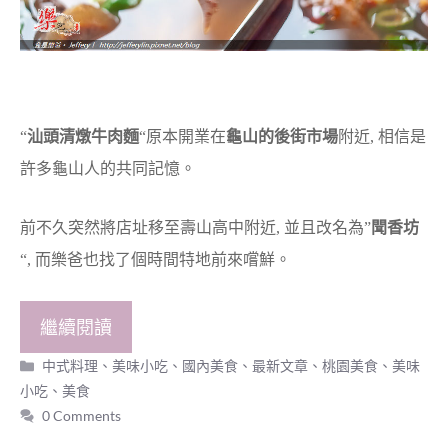
“
汕頭清燉牛肉麵
“原本開業在
龜山的後街市場
附近, 相信是
許多龜山人的共同記憶。
前不久突然將店址移至壽山高中附近, 並且改名為”
聞香坊
“, 而樂爸也找了個時間特地前來嚐鮮。
繼續閱讀
分
中式料理、美味小吃
、
國內美食
、
最新文章
、
桃園美食
、
美味
類
小吃
、
美食
0 Comments