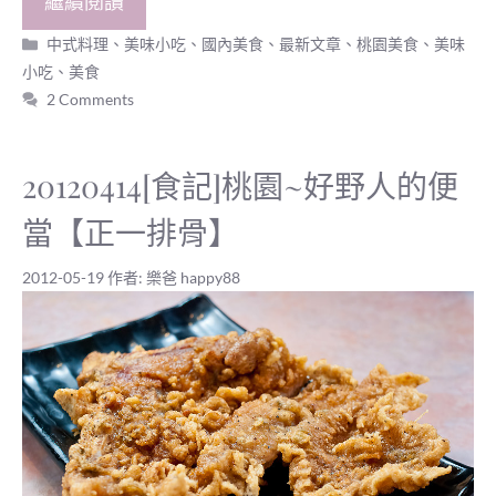
繼續閱讀
分
中式料理、美味小吃
、
國內美食
、
最新文章
、
桃園美食
、
美味
類
小吃
、
美食
2 Comments
20120414[食記]桃園~好野人的便
當【正一排骨】
2012-05-19
作者:
樂爸 happy88