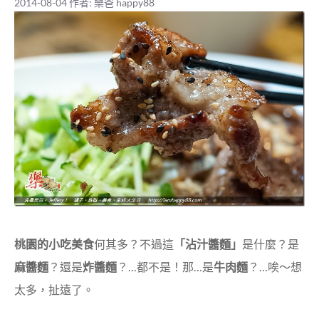
2014-08-04
作者:
樂爸 happy88
桃園的小吃美食
何其多？不過這
「沾汁醬麵」
是什麼？是
麻醬麵
？還是
炸醬麵
？…都不是！那…是
牛肉麵
？…唉～想
太多，扯遠了。