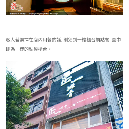
客人若選擇在店內用餐的話, 則須到一樓櫃台前點餐, 圖中
即為一樓的點餐櫃台。