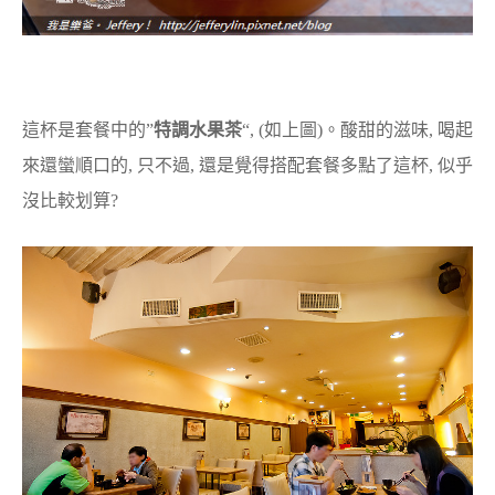
這杯是套餐中的”
特調水果茶
“, (如上圖)。酸甜的滋味, 喝起
來還蠻順口的, 只不過, 還是覺得搭配套餐多點了這杯, 似乎
沒比較划算?