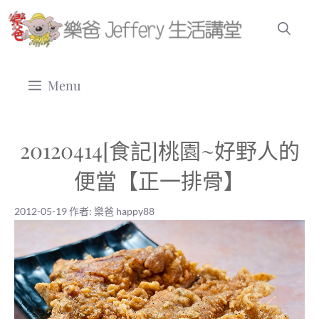
跳
至
主
要
Menu
內
容
20120414[食記]桃園~好野人的
便當【正一排骨】
2012-05-19
作者:
樂爸 happy88
2012-05-19
|
樂爸 happy88