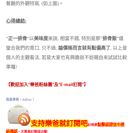
餐廳的外觀特寫, (如上圖)。
心得總結:
“
正一排骨
“以
美味度
來說, 相當不錯, 特別是那”
排骨飯
“還
蠻合我們的胃口, 只不過,
論價格而言就有點偏高了
, 以上是
個人的主觀看法, 若是大家也有興趣就不妨親自來試試比較
準囉!
【歡迎加入”樂爸粉絲團”及”E-mail訂閱”】
我是樂爸。Jeffery！
支持樂爸就訂閱吧
點擊認證信中連
記得要
結確認
，才算是訂閱成功喔!