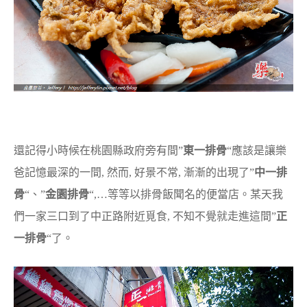
還記得小時候在桃園縣政府旁有間”
東一排骨
“應該是讓樂
爸記憶最深的一間, 然而, 好景不常, 漸漸的出現了”
中一排
骨
“、”
金園排骨
“,…等等以排骨飯聞名的便當店。某天我
們一家三口到了中正路附近覓食, 不知不覺就走進這間”
正
一排骨
“了。