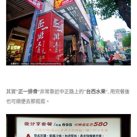
其實”
正一排骨
“非常靠近中正路上的”
台西水果
“, 用完餐後
也可順便去那逛逛。