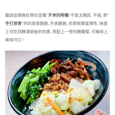
雖說這價格在現在這種”
歹命的時機
“不是太親民, 不過, 那”
手打排骨
“炸的是香酥脆, 外表酥脆, 肉質軟嫩富彈性, 味道
上可吃到醃漬過後的肉香, 再配上一旁的醃蘿蔔, 可稱得上
美味可口。