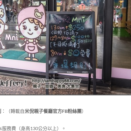
則
：（轉載自
米倪親子餐廳官方FB粉絲團
）
0%服務費（身高130公分以上）。