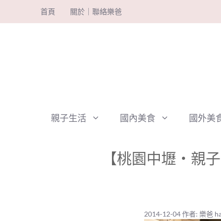
跳
首頁
關於｜聯絡樂爸
至
主
要
內
容
親子生活
國內美食
國外美
【桃園中壢‧親子
2014-12-04
作者:
樂爸 ha