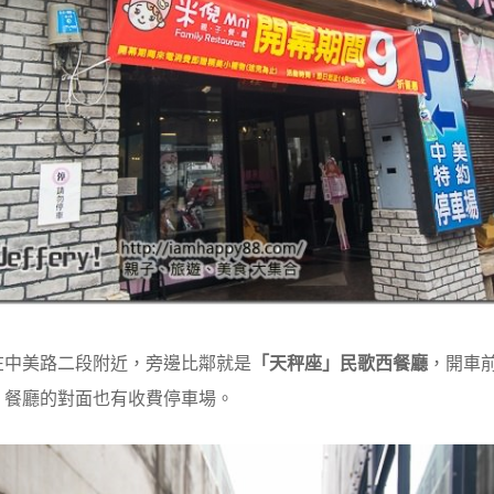
在中美路二段附近，旁邊比鄰就是
「天秤座」民歌西餐廳
，開車
，餐廳的對面也有收費停車場。