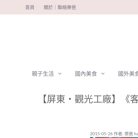
跳
首頁
關於｜聯絡樂爸
至
主
要
內
容
親子生活
國內美食
國外美
【屏東‧觀光工廠】《客
2015-05-26
作者:
樂爸 ha