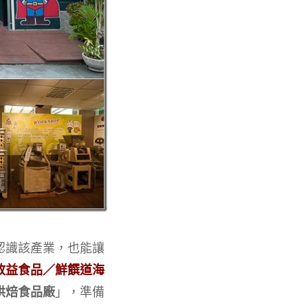
認識該產業，也能讓
政益食品／鮮饌道海
烘焙食品廠
」，準備