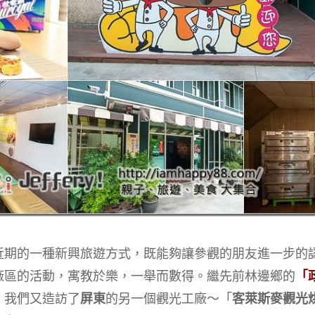
近期的一種新興旅遊方式，既能夠讓參觀的朋友進一步的
廠區的活動，寓教於樂，一舉而數得。繼先前林邊鄉的
「
，我們又造訪了
屏東
的另一個觀光工廠～「
客萊斯麥觀光