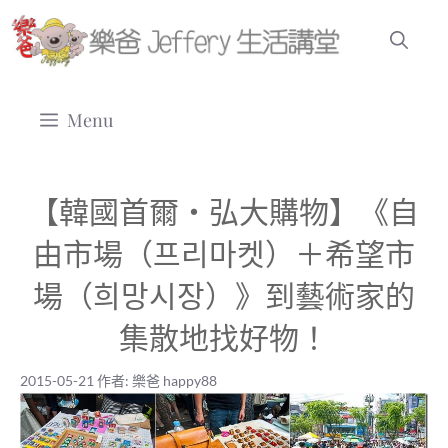
跳
至
主
要
Menu
內
容
【韓國首爾‧弘大購物】《自
由市場（프리마켓）＋希望市
場（희망시장）》到藝術家的
集散地找好物！
2015-05-21
作者:
樂爸 happy88
2015-05-21
|
樂爸 happy88