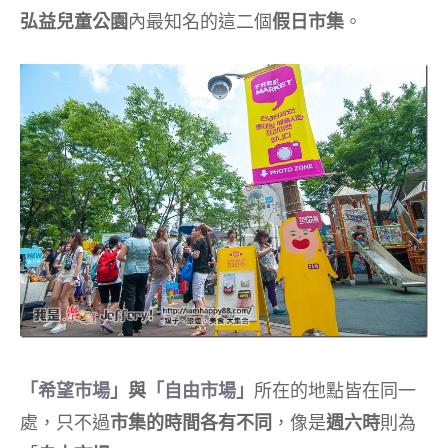
弘益兒童公園
內最知名的這二個
假日市集
。
「希望市場」
與
「自由市場」
所在的地點皆在同一
處，只不過
市集的時間各有不同
，像是
週六時
則為