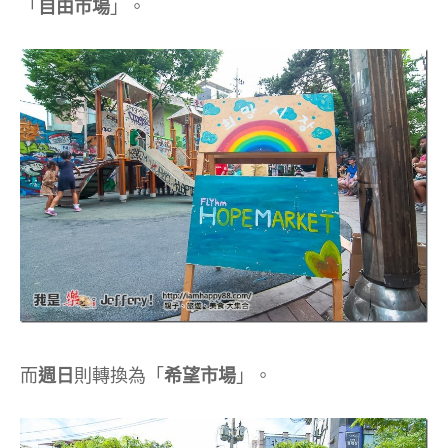
「
自由市場
」。
而
週日
則轉換為「
希望市場
」。