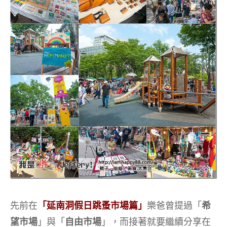
先前在
「延南洞假日跳蚤市場篇」
樂爸曾提過「
希
望市場
」與「
自由市場
」，而接著就要繼續分享在