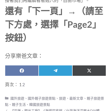
接著我們再繼續看看週六的「自由市場」。
還有「下一頁」→（請至
下方處，選擇「Page2」
按鈕）
分享樂爸文章：
Share
Share
Share
F
T
X
on
on
on
a
e
(
c
l
T
頁次：
1
2
e
e
w
b
g
i
o
r
t
分
國外旅遊
、
國外親子旅遊景點
、
旅遊
、
最新文章
、
親子旅遊景
o
a
t
類
k
m
e
點
、
親子生活
、
韓國旅遊景點
r
【花蓮‧觀光工廠】《海礦探索館／台灣海洋深層水DIY體