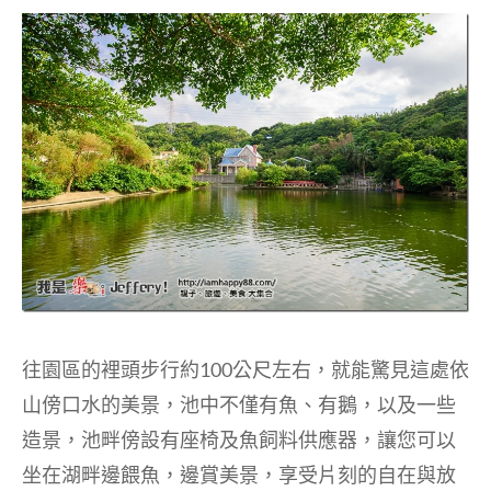
往園區的裡頭步行約100公尺左右，就能驚見這處依
山傍口水的美景，池中不僅有魚、有鵝，以及一些
造景，池畔傍設有座椅及魚飼料供應器，讓您可以
坐在湖畔邊餵魚，邊賞美景，享受片刻的自在與放