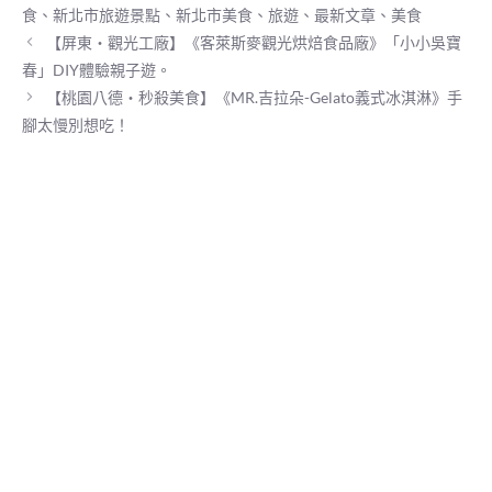
類
k
m
e
食
、
新北市旅遊景點
、
新北市美食
、
旅遊
、
最新文章
、
美食
r
【屏東‧觀光工廠】《客萊斯麥觀光烘焙食品廠》「小小吳寶
)
春」DIY體驗親子遊。
【桃園八德‧秒殺美食】《MR.吉拉朵-Gelato義式冰淇淋》手
腳太慢別想吃！