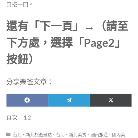
口接一口。
還有「下一頁」→（請至
下方處，選擇「Page2」
按鈕）
分享樂爸文章：
Share
Share
Share
F
T
X
on
on
on
a
e
(
c
l
T
頁次：
1
2
e
e
w
b
g
i
o
r
t
分
台北、新北旅遊景點
、
台北、新北美食
、
國內旅遊
、
國內美
o
a
t