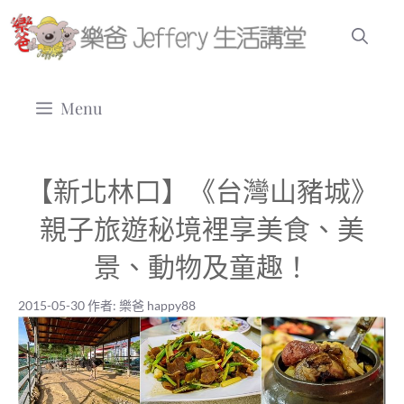
跳
至
主
要
Menu
內
容
【新北林口】《台灣山豬城》
親子旅遊秘境裡享美食、美
景、動物及童趣！
2015-05-30
作者:
樂爸 happy88
2015-05-30
|
樂爸 happy88