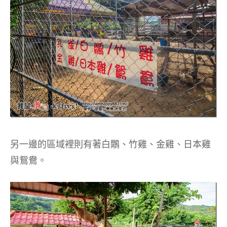
另一邊的區域裡則有著白鷳、竹雞、金雞、日本雞
與鴛鴦。