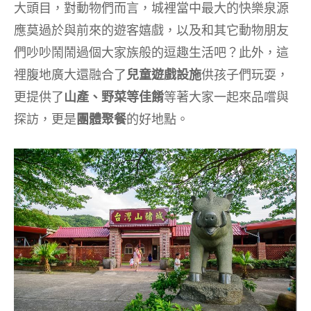
大頭目，對動物們而言，城裡當中最大的快樂泉源
應莫過於與前來的遊客嬉戲，以及和其它動物朋友
們吵吵鬧鬧過個大家族般的逗趣生活吧？此外，這
裡腹地廣大還融合了
兒童遊戲設施
供孩子們玩耍，
更提供了
山產、野菜等佳餚
等著大家一起來品嚐與
探訪，更是
團體聚餐
的好地點。