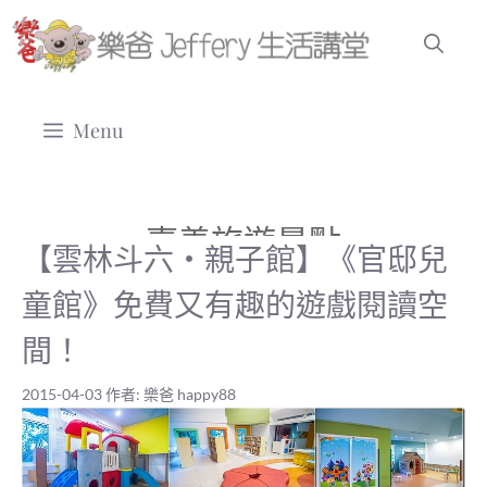
跳
至
主
要
Menu
內
容
嘉義旅遊景點
【雲林斗六‧親子館】《官邸兒
童館》免費又有趣的遊戲閱讀空
間！
2015-04-03
作者:
樂爸 happy88