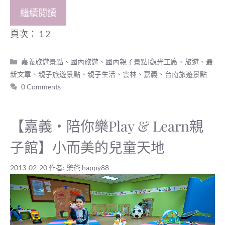
繼續閱讀
頁次：
1
2
分
嘉義旅遊景點
、
國內旅遊
、
國內親子景點|觀光工廠
、
旅遊
、
最
類
新文章
、
親子旅遊景點
、
親子生活
、
雲林、嘉義、台南旅遊景點
0 Comments
【嘉義‧陪你樂Play & Learn親
子館】小而美的兒童天地
2013-02-20
作者:
樂爸 happy88