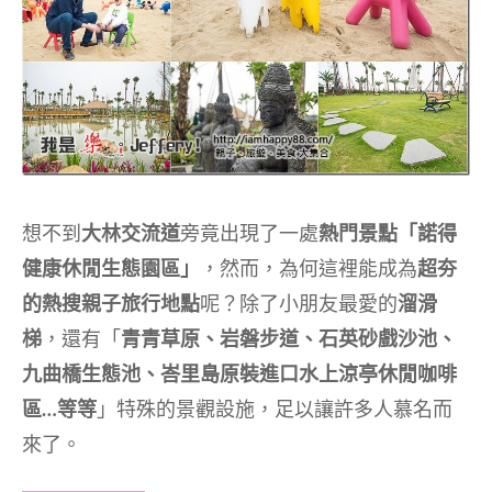
想不到
大林交流道
旁竟出現了一處
熱門景點「諾得
健康休閒生態園區」
，然而，為何這裡能成為
超夯
的熱搜親子旅行地點
呢？除了小朋友最愛的
溜滑
梯
，還有「
青青草原、岩磐步道、石英砂戲沙池、
九曲橋生態池、峇里島原裝進口水上涼亭休閒咖啡
區…等等
」特殊的景觀設施，足以讓許多人慕名而
來了。