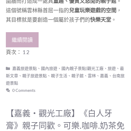
圍牆而打造成一處具
童趣、優質又悠閒的親子館
。
這個號稱雲林縣首屈一指的
兒童玩樂遊戲的空間
，
其目標就是要創造一個屬於孩子們的
快樂天堂
。
繼續閱讀
頁次：
1
2
分
嘉義旅遊景點
、
國內旅遊
、
國內親子景點|觀光工廠
、
旅遊
、
最
類
新文章
、
親子旅遊景點
、
親子生活
、
親子館
、
雲林、嘉義、台南旅
遊景點
0 Comments
【嘉義‧觀光工廠】《白人牙
膏》親子同歡。可樂.咖啡.奶茶免