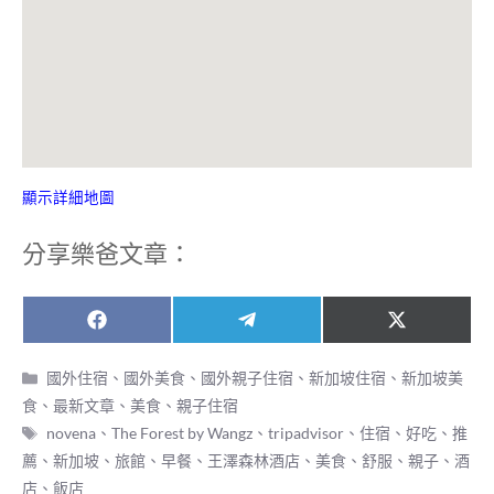
顯示詳細地圖
分享樂爸文章：
Share
Share
Share
F
T
X
on
on
on
a
e
(
c
l
T
分
國外住宿
、
國外美食
、
國外親子住宿
、
新加坡住宿
、
新加坡美
e
e
w
類
食
、
最新文章
、
美食
、
親子住宿
b
g
i
o
r
t
標
novena
、
The Forest by Wangz
、
tripadvisor
、
住宿
、
好吃
、
推
o
a
t
籤
薦
、
新加坡
、
旅館
、
早餐
、
王澤森林酒店
、
美食
、
舒服
、
親子
、
酒
k
m
e
r
店
、
飯店