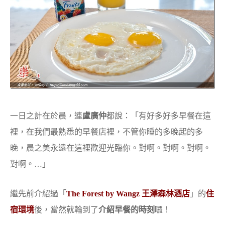
一日之計在於晨，連
盧廣仲
都說：「有好多好多早餐在這
裡，在我們最熟悉的早餐店裡，不管你睡的多晚起的多
晚，晨之美永遠在這裡歡迎光臨你。對啊。對啊。對啊。
對啊。…」
繼先前介紹過「
The Forest by Wangz 王澤森林酒店
」的
住
宿環境
後，當然就輪到了
介紹早餐的時刻
囉！