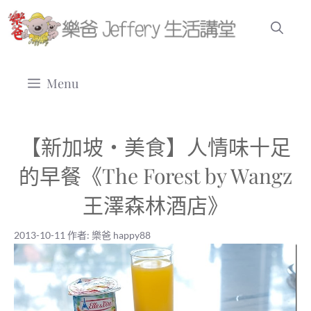
跳
至
主
要
Menu
內
容
【新加坡‧美食】人情味十足
的早餐《The Forest by Wangz
王澤森林酒店》
2013-10-11
作者:
樂爸 happy88
2013-10-11
|
樂爸 happy88