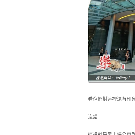
看倌們對這裡還有印
沒錯！
這裡就是早上搭公車