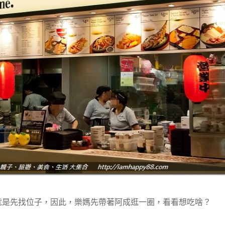
就是先找位子，因此，樂媽先帶著阿成逛一圈，看看想吃啥？