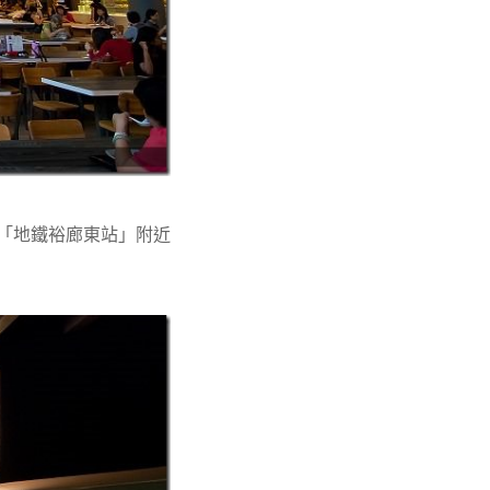
前在「地鐵裕廊東站」附近