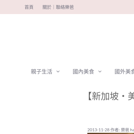
跳
首頁
關於｜聯絡樂爸
至
主
要
內
容
親子生活
國內美食
國外美
【新加坡‧美食
2013-11-28
作者:
樂爸 ha