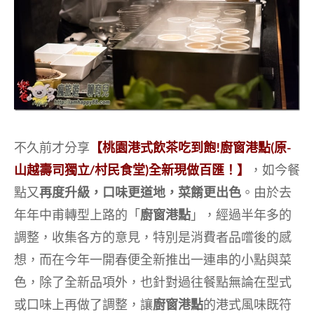
不久前才分享
【桃園港式飲茶吃到飽!廚窗港點(原-
山越壽司獨立/村民食堂)全新現做百匯！】
，如今餐
點又
再度升級，口味更道地，菜餚更出色
。由於去
年年中甫轉型上路的「
廚窗港點
」，經過半年多的
調整，收集各方的意見，特別是消費者品嚐後的感
想，而在今年一開春便全新推出一連串的小點與菜
色，除了全新品項外，也針對過往餐點無論在型式
或口味上再做了調整，讓
廚窗港點
的港式風味既符