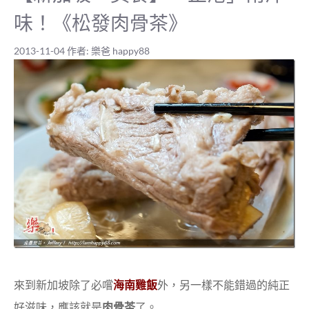
味！《松發肉骨茶》
2013-11-04
作者:
樂爸 happy88
來到新加坡除了必嚐
海南雞飯
外，另一樣不能錯過的純正
好滋味，應該就是
肉骨茶
了。