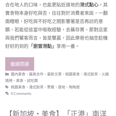
合在地人的口味，也能更貼近道地的
港式點心
。其
實食物本身好吃與否，往往對於消費者來說，一翻
兩瞪眼，好吃與不好吃之間影響著是否再訪的意
願，若能從這當中吸取經驗，去蕪存菁，那對店家
與我們饕客而言，皆是雙贏，因此樂爸也抽空趁機
好好的到的
「廚窗港點」
享用一番。
繼續閱讀
分
國內美食
、
廠商合作
、
最新文章
、
桃園美食
、
港式飲茶、火鍋
類
燒烤
、
美食
、
試吃類
標
桃園美食
、
港式飲茶
、
聚餐
、
道地
、
陶陶居
籤
0 Comments
【新加坡‧美食】「正港」南洋