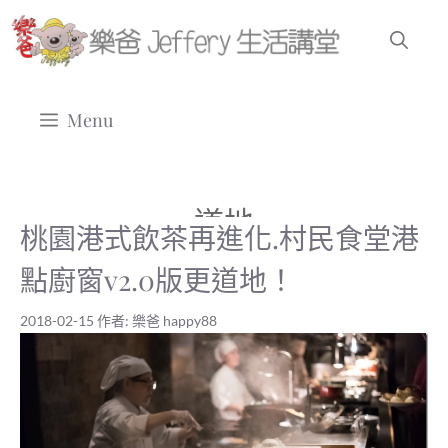
跳
至
主
要
Menu
內
容
道地
桃園港式飲茶再進化.村民食堂港
點廚窗v2.0版更道地！
2018-02-15
作者:
樂爸 happy88