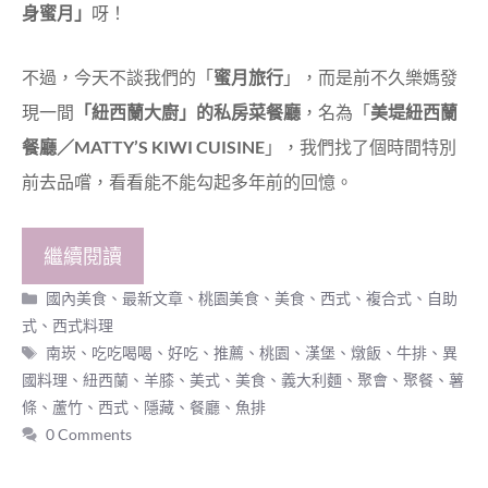
身蜜月」
呀！
不過，今天不談我們的「
蜜月旅行
」，而是前不久樂媽發
現一間
「紐西蘭大廚」的私房菜餐廳
，名為「
美堤紐西蘭
餐廳／MATTY’S KIWI CUISINE
」，我們找了個時間特別
前去品嚐，看看能不能勾起多年前的回憶。
繼續閱讀
分
國內美食
、
最新文章
、
桃園美食
、
美食
、
西式、複合式、自助
類
式
、
西式料理
標
南崁
、
吃吃喝喝
、
好吃
、
推薦
、
桃園
、
漢堡
、
燉飯
、
牛排
、
異
籤
國料理
、
紐西蘭
、
羊膝
、
美式
、
美食
、
義大利麵
、
聚會
、
聚餐
、
薯
條
、
蘆竹
、
西式
、
隱藏
、
餐廳
、
魚排
0 Comments