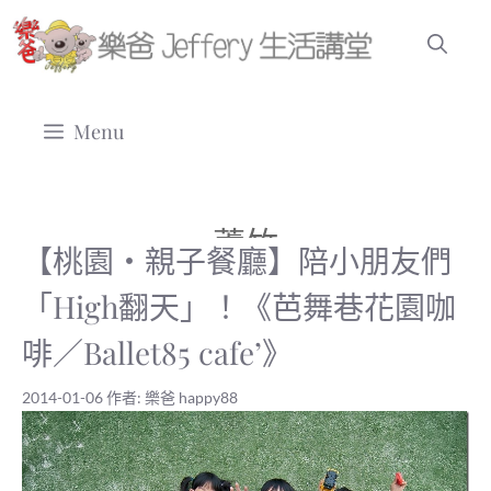
跳
至
主
要
Menu
內
容
蘆竹
【桃園‧親子餐廳】陪小朋友們
「High翻天」！《芭舞巷花園咖
啡／Ballet85 cafe’》
2014-01-06
作者:
樂爸 happy88