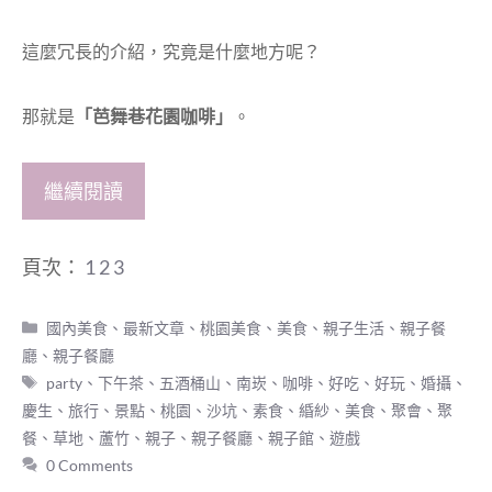
這麼冗長的介紹，究竟是什麼地方呢？
那就是
「芭舞巷花園咖啡」
。
繼續閱讀
頁次：
1
2
3
分
國內美食
、
最新文章
、
桃園美食
、
美食
、
親子生活
、
親子餐
類
廳
、
親子餐廳
標
party
、
下午茶
、
五酒桶山
、
南崁
、
咖啡
、
好吃
、
好玩
、
婚攝
、
籤
慶生
、
旅行
、
景點
、
桃園
、
沙坑
、
素食
、
緍紗
、
美食
、
聚會
、
聚
餐
、
草地
、
蘆竹
、
親子
、
親子餐廳
、
親子館
、
遊戲
0 Comments