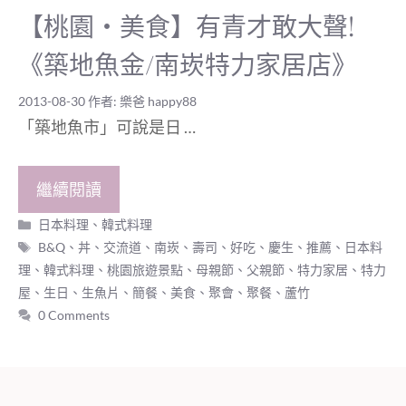
【桃園‧美食】有青才敢大聲!
《築地魚金/南崁特力家居店》
2013-08-30
作者:
樂爸 happy88
「築地魚市」可說是日 …
繼續閱讀
分
日本料理、韓式料理
類
標
B&Q
、
丼
、
交流道
、
南崁
、
壽司
、
好吃
、
慶生
、
推薦
、
日本料
籤
理、韓式料理
、
桃園旅遊景點
、
母親節
、
父親節
、
特力家居
、
特力
屋
、
生日
、
生魚片
、
簡餐
、
美食
、
聚會
、
聚餐
、
蘆竹
0 Comments