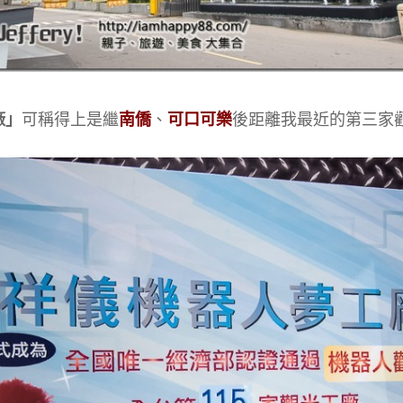
廠」
可稱得上是繼
南僑
、
可口可樂
後距離我最近的第三家