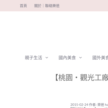
跳
首頁
關於｜聯絡樂爸
至
主
要
內
容
親子生活
國內美食
國外美
【桃園‧觀光工廠
2015-02-24
作者:
樂爸 ha