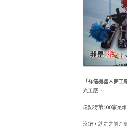
「祥儀機器人夢工
光工廠。
還記得
第100家
是誰
沒錯，就是之前介