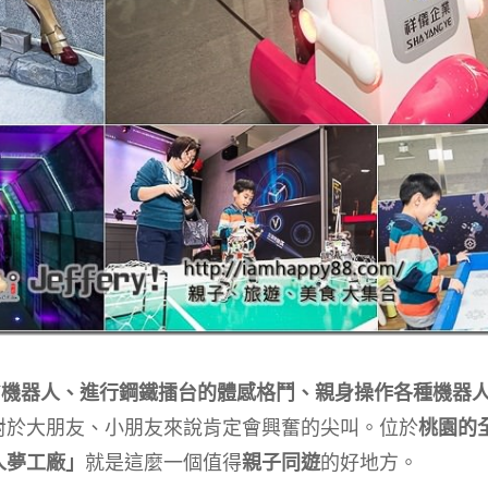
IY機器人、進行鋼鐵擂台的體感格鬥、親身操作各種機器
對於大朋友、小朋友來說肯定會興奮的尖叫。位於
桃園的
人夢工廠」
就是這麼一個值得
親子同遊
的好地方。