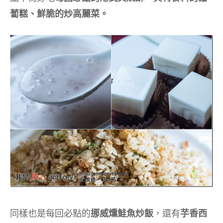
蔔糕、鮮脆的炒高麗菜。
同樣也是每回必點的
挪威燻鮭魚炒飯
，還有
芋香西