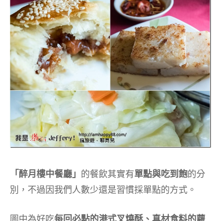
「醉月樓中餐廳」
的餐飲其實有
單點與吃到飽
的分
別，不過因我們人數少還是習慣採單點的方式。
圖中為好吃
每回必點的港式叉燒酥、真材食料的蘿