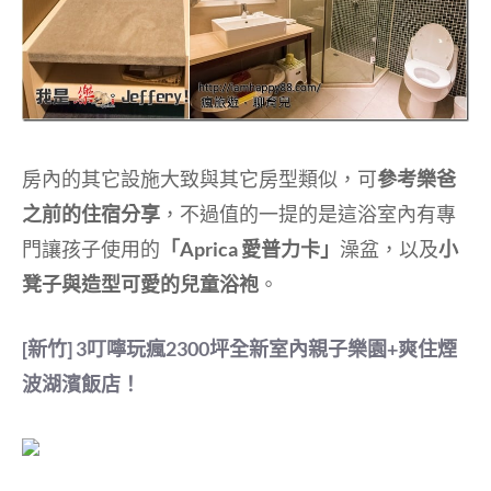
房內的其它設施大致與其它房型類似，可
參考樂爸
之前的住宿分享
，不過值的一提的是這浴室內有專
門讓孩子使用的
「Aprica 愛普力卡」
澡盆，以及
小
凳子與造型可愛的兒童浴袍
。
[新竹] 3叮嚀玩瘋2300坪全新室內親子樂園+爽住煙
波湖濱飯店！