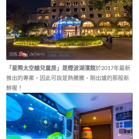
「星際太空艙兒童房」
是煙波湖濱館
於2017年最新
推出的專案，因此可說是熱騰騰、剛出爐的那般新
鮮喔！