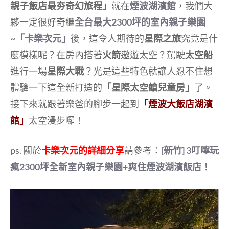
親子飯店最夯奇幻旅程」
就在
煙波湖濱館
，我們大
夥一定很好奇繼
全台最大2300坪的室內親子樂園
~「卡樂次元」
後，這令人期待的
星際之旅
究竟是什
麼模樣呢？在房內搭著
火箭
遨遊太空？駕駛
太空船
進行一場
星際大戰
？光是這些特色就讓人忍不住想
體驗一下這全新打造的
「星際太空艙兒童房」
了。
接下來就跟著樂爸的腳步一起到
「煙波大飯店湖濱
館」
太空漫步囉！
ps. 關於
卡樂次元的詳細分享
請參考：
[新竹] 3叮嚀玩
瘋2300坪全新室內親子樂園+爽住煙波湖濱飯店！