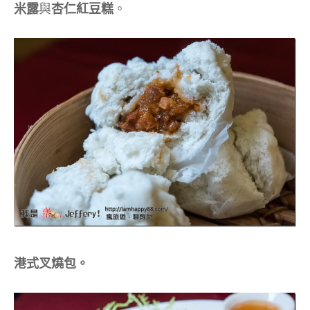
米露
與
杏仁紅豆糕
。
港式叉燒包。