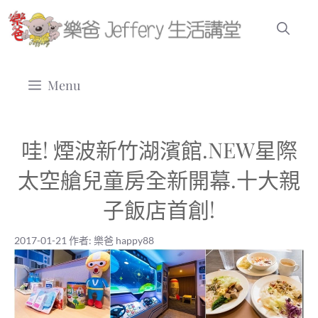
跳
至
主
要
Menu
內
容
哇! 煙波新竹湖濱館.NEW星際
太空艙兒童房全新開幕.十大親
子飯店首創!
2017-01-21
作者:
樂爸 happy88
2017-01-21
|
樂爸 happy88