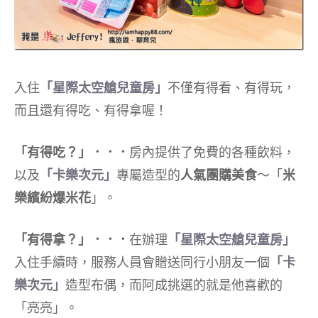
入住
「星際太空艙兒童房」
不僅有得看、有得玩，
而且還有得吃、有得拿喔！
「有得吃？」．．．
房內提供了免費的各種飲料，
以及
「卡樂次元」
專屬造型的
人氣團購美食
～「
米
樂繽紛爆米花
」。
「有得拿？」．．．
在辦理
「星際太空艙兒童房」
入住手續時，服務人員會贈送同行小朋友一個
「卡
樂次元」
造型布偶，而阿成挑選的就是他喜歡的
「亮亮」。