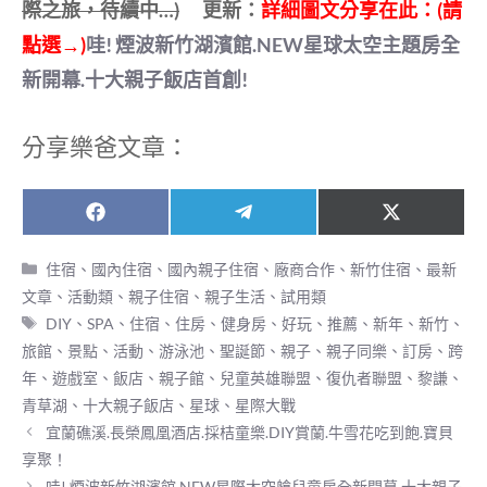
際之旅，待續中…)
更新：
詳細圖
文分享在此：(請
點選→)
哇! 煙波新竹湖濱館.NEW星球太空主題房全
新開幕.十大親子飯店首創!
分享樂爸文章：
Share
Share
Share
F
T
X
on
on
on
a
e
(
c
l
T
分
住宿
、
國內住宿
、
國內親子住宿
、
廠商合作
、
新竹住宿
、
最新
e
e
w
類
文章
、
活動類
、
親子住宿
、
親子生活
、
試用類
b
g
i
o
r
t
標
DIY、SPA、住宿、住房、健身房、好玩、推薦、新年、新竹、
o
a
t
籤
旅館、景點、活動、游泳池、聖誕節、親子、親子同樂、訂房、跨
k
m
e
r
年、遊戲室、飯店、親子館、兒童英雄聯盟、復仇者聯盟、黎謙、
)
青草湖
、
十大親子飯店
、
星球
、
星際大戰
宜蘭礁溪.長榮鳳凰酒店.採桔童樂.DIY賞蘭.牛雪花吃到飽.寶貝
享聚！
哇! 煙波新竹湖濱館.NEW星際太空艙兒童房全新開幕.十大親子