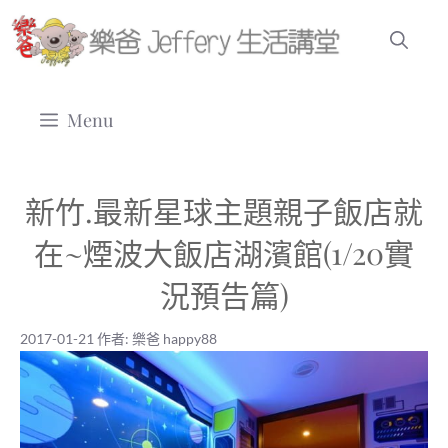
跳
至
主
要
Menu
內
容
新竹.最新星球主題親子飯店就
在~煙波大飯店湖濱館(1/20實
況預告篇)
2017-01-21
作者:
樂爸 happy88
2017-01-21
|
樂爸 happy88