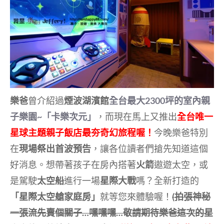
樂爸
曾介紹過
煙波湖濱館
全台最大2300坪的室內親
子樂園~「卡樂次元」
，而現在馬上又推出
全台唯一
星球主題親子飯店最夯奇幻旅程喔！
今晚樂爸特別
在
現場祭出首波預告
，讓各位讀者們搶先知道這個
好消息。想帶著孩子在房內搭著
火箭
遨遊太空，或
是駕駛
太空船
進行一場
星際大戰
嗎？全新打造的
「星際太空艙家庭房」
就等您來體驗喔！
(拍張神秘
一張流先賣個關子…嘿嘿嘿…敬請期待樂爸這次的星