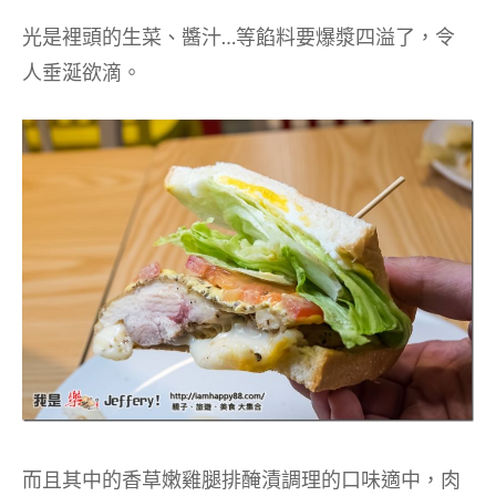
光是裡頭的生菜、醬汁…等餡料要爆漿四溢了，令
人垂涎欲滴。
而且其中的香草嫩雞腿排醃漬調理的口味適中，肉