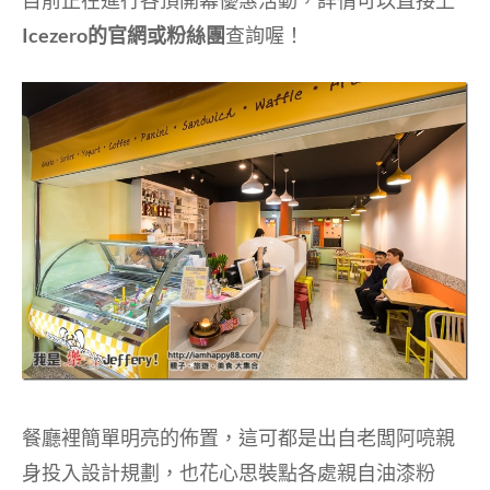
目前正在進行各頂開幕優惠活動，詳情可以直接上
Icezero的官網或粉絲團
查詢喔！
餐廳裡簡單明亮的佈置，這可都是出自老闆阿喨親
身投入設計規劃，也花心思裝點各處親自油漆粉