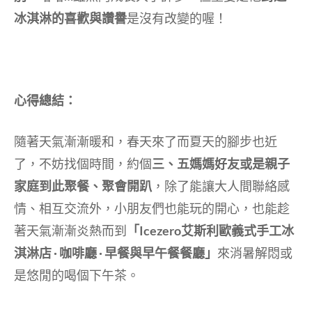
冰淇淋的喜歡與讚譽
是沒有改變的喔！
心得總結：
隨著天氣漸漸暖和，春天來了而夏天的腳步也近
了，不妨找個時間，約個
三、五媽媽好友或是親子
家庭到此聚餐、聚會開趴
，除了能讓大人間聯絡感
情、相互交流外，小朋友們也能玩的開心，也能趁
著天氣漸漸炎熱而到
「Icezero艾斯利歐義式手工冰
淇淋店 · 咖啡廳 · 早餐與早午餐餐廳」
來消暑解悶或
是悠閒的喝個下午茶。