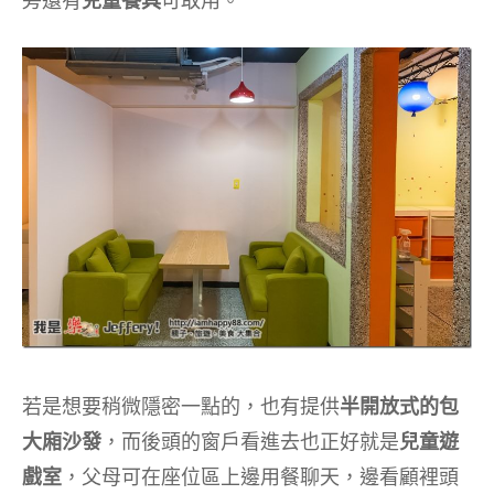
旁還有
兒童餐具
可取用。
若是想要稍微隱密一點的，也有提供
半開放式的包
大廂沙發
，而後頭的窗戶看進去也正好就是
兒童遊
戲室
，父母可在座位區上邊用餐聊天，邊看顧裡頭