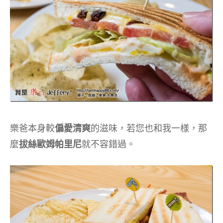
樂爸本身較
偏愛清爽
的滋味，若您也和我一様，那
麼
拔絲歐姆帕里尼
就不容錯過。