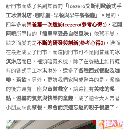
新門市而成了名副其實的
「Icezero艾斯利歐義式手
工冰淇淋店 · 咖啡廳 · 早餐與早午餐餐廳」。
是的，
四年多前
樂
爸第一次造訪Icezero(參考心得1)
，
老闆
阿喨
所堅持的
「簡單享受最自然風味」
依舊不變，
隨之而變的是
不斷的研發與創新(參考心得2)
，進而
在最近成立了門市，而這間門市可不是間普通的
冰
淇淋店
而已，裡頭暗藏玄機，除了在餐點上維持既
有的各式手工冰淇淋外，還多了
各種西式餐點及咖
啡、茶飲
。另外，更讓我們家阿成驚喜的是，餐廳
的後方還有一座
兒童遊戲室
，讓這裡
有美味的餐
點、溫馨的氣氛與快樂的童趣
，成了適合大人帶著
小朋友來此
聚餐、聚會而流連忘返的親子餐廳
了。