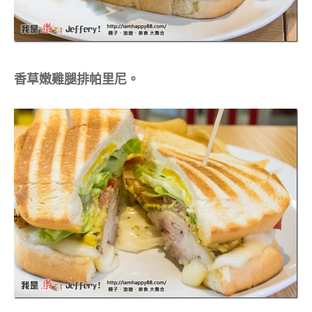
香草嫩雞腿排帕里尼。