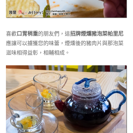
喜歡
口胃稍重
的朋友們，這
招牌煙燻豬泡菜帕里尼
應讓可以擄獲您的味蕾，煙燻後的豬肉片與那泡菜
滋味相得益彰，相輔相成。