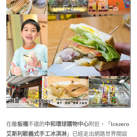
在離
板橋
不遠的
中和環球購物中心
附近，
「
Icezero
艾斯利歐義式手工冰淇淋
」已經走出網路世界
開設