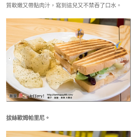
質軟嫩又帶點肉汁，寫到這兒又不禁吞了口水。
拔絲歐姆帕里尼。