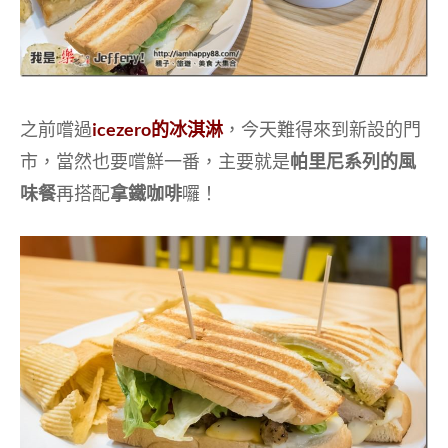
之前嚐過
icezero的冰淇淋
，今天難得來到新設的門
市，當然也要嚐鮮一番，主要就是
帕里尼系列的風
味餐
再搭配
拿鐵咖啡
囉！