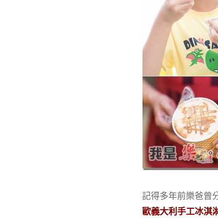
記得多年前樂爸曾
歐義大利手工冰淇