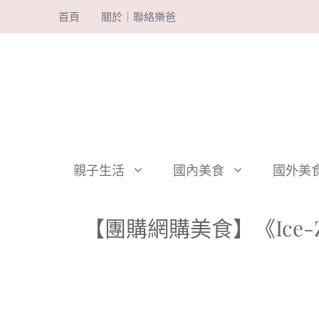
跳
首頁
關於｜聯絡樂爸
至
主
要
內
容
親子生活
國內美食
國外美
【團購網購美食】《Ice-