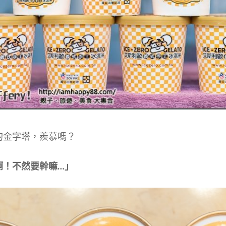
的金字塔，羨慕嗎？
啊！不然要幹嘛…」