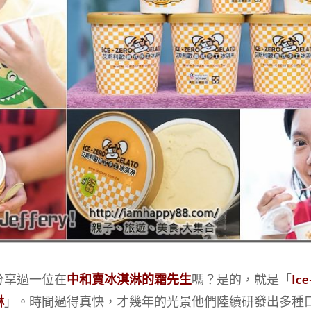
分享過一位在
中和賣冰淇淋的霜先生
嗎？是的，就是「
Ic
淋
」。時間過得真快，才幾年的光景他們陸續研發出多種