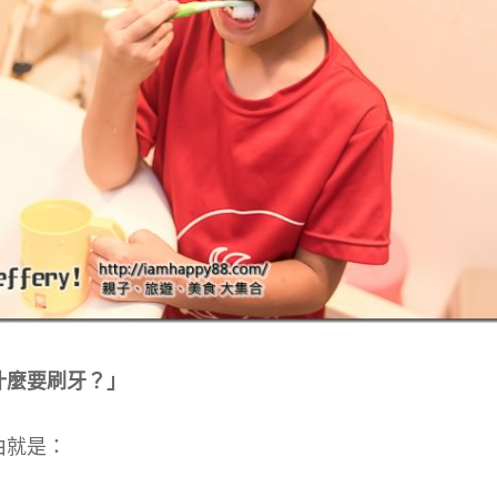
什麼要刷牙？」
由就是：