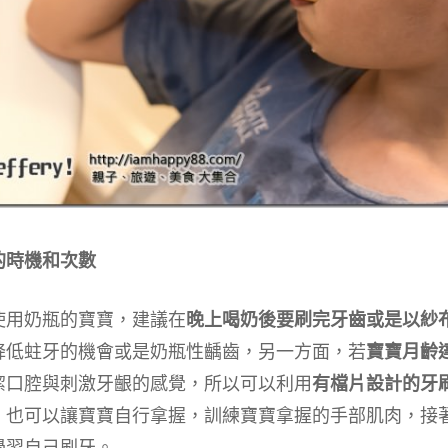
的時機和次數
使用奶瓶的寶寶，建議在
晚上喝奶後要刷完牙齒或是以紗
降低蛀牙的機會或是奶瓶性齲齒，另一方面，若
寶寶月齡
潔口腔與刺激牙齦的感覺，所以可以利用
有檔片設計的牙
，也可以讓寶寶自行拿握，訓練寶寶拿握的手部肌肉，接
學習自己刷牙。