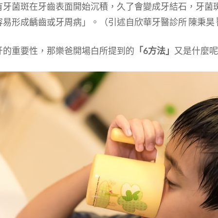
有牙菌斑在牙齒表面開始沉積，久了會變成牙結石，牙菌
易形成齲齒或牙周病」。（引述自欣華牙醫診所 陳秉昊 
牙的重要性，那樂爸開場白所提到的
「6方法」
又是什麼呢