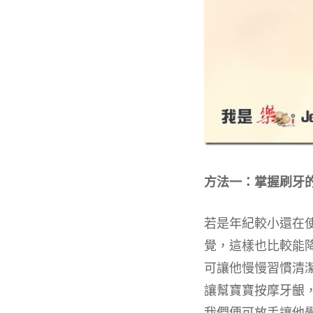
方法一：掌握刷牙
若是年紀較小還在
覺，這樣也比較能
可讓他慢慢習慣清
讓幫寶寶按摩牙齦
我們便可放手讓他