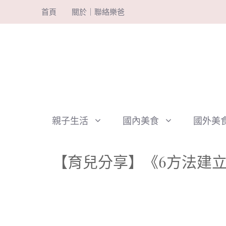
跳
首頁
關於｜聯絡樂爸
至
主
要
內
容
親子生活
國內美食
國外美
【育兒分享】《6方法建立良