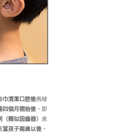
布巾清潔口腔後
再睡
達四個月開始後
，即
刷（類似固齒器）
來
著
當孩子兩歲以後
，