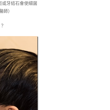
斑或牙結石會使細菌
醫師）
？