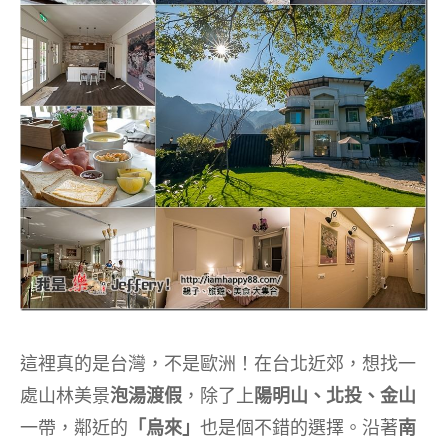
這裡真的是台灣，不是歐洲！在台北近郊，想找一
處山林美景
泡湯渡假
，除了上
陽明山、北投、金山
一帶，鄰近的
「烏來」
也是個不錯的選擇。沿著
南