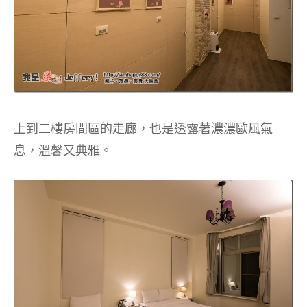
上到二樓房間區的走廊，也是透露著濃濃歐風氣
息，溫馨又典雅。