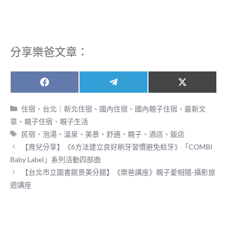
分享樂爸文章：
Share
Share
Share
F
T
X
on
on
on
a
e
(
c
l
T
分
住宿
、
台北｜新北住宿
、
國內住宿
、
國內親子住宿
、
最新文
e
e
w
類
章
、
親子住宿
、
親子生活
b
g
i
o
r
t
標
民宿
、
泡湯
、
溫泉
、
美景
、
舒適
、
親子
、
酒店
、
飯店
o
a
t
籤
【育兒分享】《6方法建立良好刷牙習慣避免蛀牙》「COMBI
k
m
e
r
Baby Label」系列活動四部曲
)
【台北市立圖書館景美分館】《樂爸講座》親子愛相隨-攝影旅
遊講座