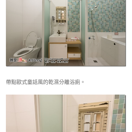
帶點歐式童話風的乾濕分離浴廁。