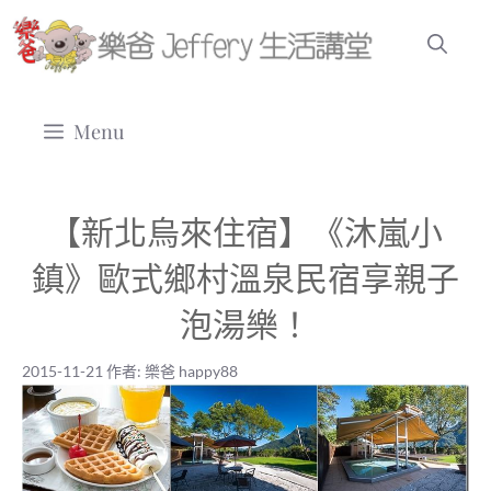
跳
至
主
要
Menu
內
容
【新北烏來住宿】《沐嵐小
鎮》歐式鄉村溫泉民宿享親子
泡湯樂！
2015-11-21
作者:
樂爸 happy88
2015-11-21
|
樂爸 happy88