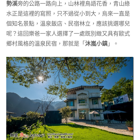
勢溪
旁的公路一路向上，山林裡鳥語花香，青山綠
水正是這裡的寫照，只不過從小到大，烏來一直是
個知名景點，溫泉飯店、民宿林立，應該挑選哪兒
呢？這回樂爸一家人選擇了一處既別緻又具有歐式
鄉村風格的溫泉民宿，那就是「
沐嵐小鎮
」。