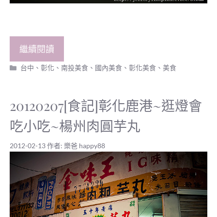
繼續閱讀
分
台中、彰化、南投美食
、
國內美食
、
彰化美食
、
美食
類
20120207[食記]彰化鹿港~逛燈會
吃小吃~楊州肉圓芋丸
2012-02-13
作者:
樂爸 happy88