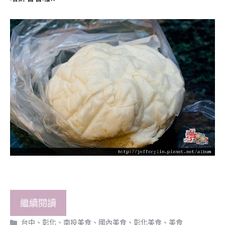
繼續閱讀
分
台中、彰化、南投美食
、
國內美食
、
彰化美食
、
美食