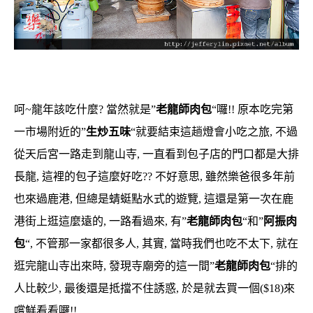
呵~龍年該吃什麼? 當然就是”
老龍師肉包
“囉!! 原本吃完第
一市場附近的”
生炒五味
“就要結束這趟燈會小吃之旅, 不過
從天后宮一路走到龍山寺, 一直看到包子店的門口都是大排
長龍, 這裡的包子這麼好吃?? 不好意思, 雖然樂爸很多年前
也來過鹿港, 但總是蜻蜓點水式的遊覽, 這還是第一次在鹿
港街上逛這麼遠的, 一路看過來, 有”
老龍師肉包
“和”
阿振肉
包
“, 不管那一家都很多人, 其實, 當時我們也吃不太下, 就在
逛完龍山寺出來時, 發現寺廟旁的這一間”
老龍師肉包
“排的
人比較少, 最後還是抵擋不住誘惑, 於是就去買一個($18)來
嚐鮮看看囉!!