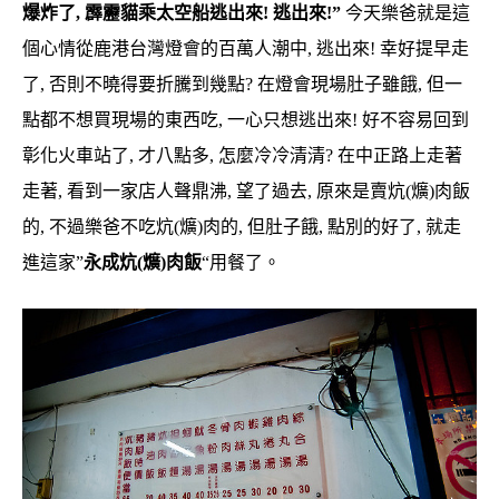
爆炸了, 霹靂貓乘太空船逃出來! 逃出來!”
今天樂爸就是這
個心情從鹿港台灣燈會的百萬人潮中, 逃出來! 幸好提早走
了, 否則不曉得要折騰到幾點? 在燈會現場肚子雖餓, 但一
點都不想買現場的東西吃, 一心只想逃出來! 好不容易回到
彰化火車站了, 才八點多, 怎麼冷冷清清? 在中正路上走著
走著, 看到一家店人聲鼎沸, 望了過去, 原來是賣炕(爌)肉飯
的, 不過樂爸不吃炕(爌)肉的, 但肚子餓, 點別的好了, 就走
進這家”
永成炕(爌)肉飯
“用餐了。