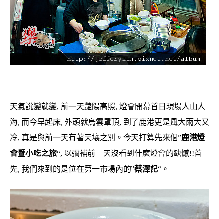
天氣說變就變, 前一天豔陽高照, 燈會開幕首日現場人山人
海, 而今早起床, 外頭就烏雲罩頂, 到了鹿港更是風大雨大又
冷, 真是與前一天有著天壤之別。今天打算先來個”
鹿港燈
會暨小吃之旅
“, 以彌補前一天沒看到什麼燈會的缺憾!!首
先, 我們來到的是位在第一市場內的”
蔡澤記
“。