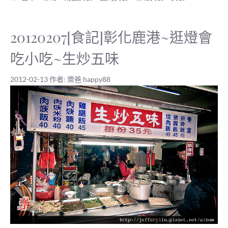
類
20120207[食記]彰化鹿港~逛燈會
吃小吃~生炒五味
2012-02-13
作者:
樂爸 happy88