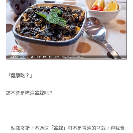
「健康吃？」
該不會是吃這
盆栽
吧？
…
一點都沒錯，不過這
「盆栽」
可不是普通的盆栽，容我賣