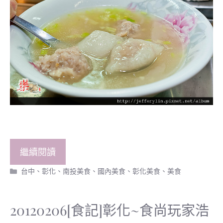
繼續閱讀
分
台中、彰化、南投美食
、
國內美食
、
彰化美食
、
美食
類
20120206[食記]彰化~食尚玩家浩