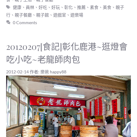
標
健康
、
員林
、
好吃
、
好玩
、
彰化
、
推薦
、
素食
、
美食
、
親子
籤
行
、
親子餐廳
、
親子館
、
遊戲室
、
遊樂場
0 Comments
20120207[食記]彰化鹿港~逛燈會
吃小吃~老龍師肉包
2012-02-14
作者:
樂爸 happy88