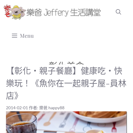
跳
至
主
要
Menu
內
容
彰化美食
【彰化‧親子餐廳】健康吃‧快
樂玩！《魚你在一起親子屋-員林
店》
2014-02-01
作者:
樂爸 happy88