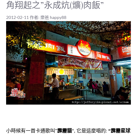
角翔起之”永成炕(爌)肉飯”
2012-02-11
作者:
樂爸 happy88
小時候有一首卡通歌叫”
霹靂貓
“, 它是這麼唱的:
“霹靂星球