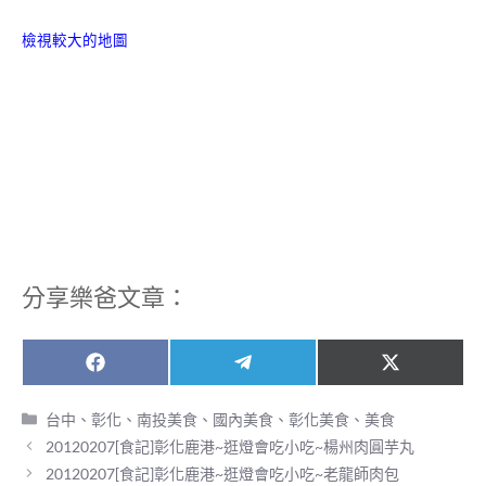
檢視較大的地圖
分享樂爸文章：
Share
Share
Share
F
T
X
on
on
on
a
e
(
c
l
T
分
台中、彰化、南投美食
、
國內美食
、
彰化美食
、
美食
e
e
w
類
20120207[食記]彰化鹿港~逛燈會吃小吃~楊州肉圓芋丸
b
g
i
o
r
t
20120207[食記]彰化鹿港~逛燈會吃小吃~老龍師肉包