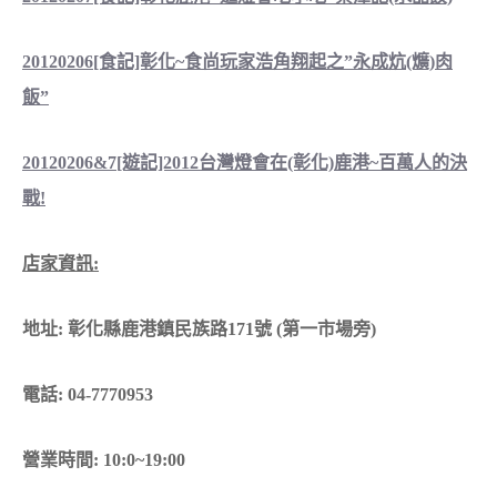
20120206[食記]彰化~食尚玩家浩角翔起之”永成炕(爌)肉
飯”
20120206&7[遊記]2012台灣燈會在(彰化)鹿港~百萬人的決
戰!
店家資訊:
地址: 彰化縣鹿港鎮民族路171號 (第一市場旁)
電話: 04-7770953
營業時間: 10:0~19:00