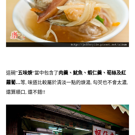
這碗”
五味焿
“當中包含了
肉羹、魷魚、蝦仁羹、筍絲及紅
蘿蔔…
等, 味道比較屬於清淡一點的焿湯, 勾芡也不會太濃,
還算順口, 還不錯!!