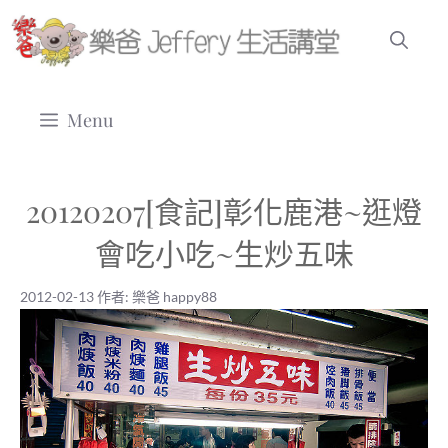
跳
至
主
要
Menu
內
容
20120207[食記]彰化鹿港~逛燈
會吃小吃~生炒五味
2012-02-13
作者:
樂爸 happy88
2012-02-13
|
樂爸 happy88