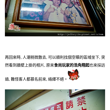
再回來時, 人潮稍微散去, 可以順利找個空曠的區域坐下, 突
然看到牆壁上掛的相片, 原來
食尚玩家的浩角翔起
也來採訪
過, 難怪客人都慕名前來, 絡繹不絕。