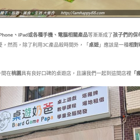
iPhone、iPad或各種手機、電腦相關產品
等漸漸成了
孩子們的保
憂，然而，除了利用3C產品殺時間外，「
桌遊
」應該是一種
相對
一間在
桃園
具有良好口碑的桌遊店，且讓我們一起到這間店裡
「