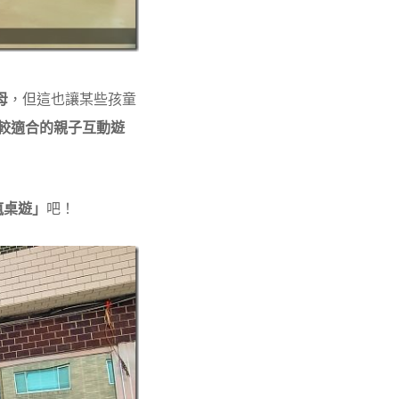
母
，但這也讓某些孩童
較適合的親子互動遊
瘋桌遊」
吧！