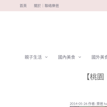
跳
首頁
關於｜聯絡樂爸
至
主
要
內
容
親子生活
國內美食
國外美
【桃園
2014-05-26
作者:
樂爸 ha