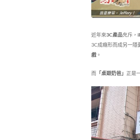
近年來
3C產品
充斥，
3C成癮形而成另一隱
戲
。
而
「桌遊奶爸」
正是