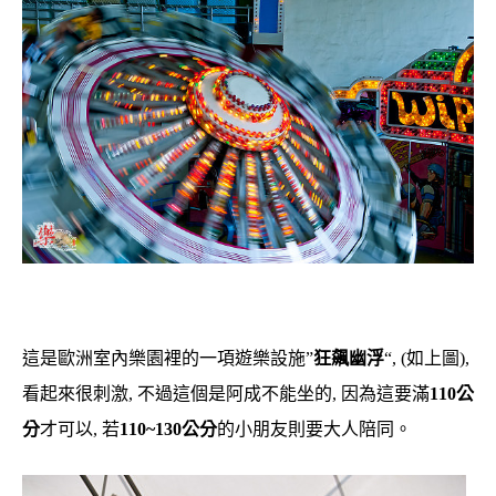
這是歐洲室內樂園裡的一項遊樂設施”
狂飆幽浮
“, (如上圖),
看起來很刺激, 不過這個是阿成不能坐的, 因為這要滿
110公
分
才可以, 若
110~130公分
的小朋友則要大人陪同。