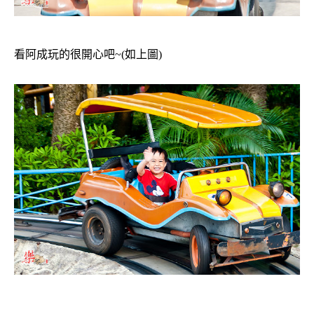
看阿成玩的很開心吧~(如上圖)