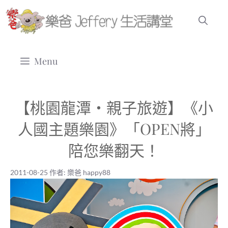
跳
至
主
要
Menu
內
容
【桃園龍潭‧親子旅遊】《小
人國主題樂園》「OPEN將」
陪您樂翻天！
2011-08-25
作者:
樂爸 happy88
2011-08-25
|
樂爸 happy88