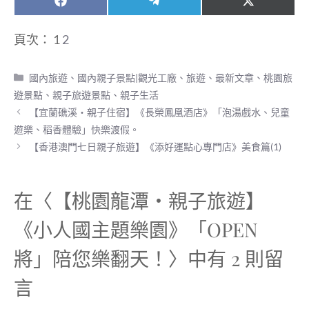
Share
Share
Share
F
T
X
on
on
on
a
e
(
c
l
T
頁次：
1
2
e
e
w
b
g
i
o
r
t
分
國內旅遊
、
國內親子景點|觀光工廠
、
旅遊
、
最新文章
、
桃園旅
o
a
t
類
k
m
e
遊景點
、
親子旅遊景點
、
親子生活
r
【宜蘭礁溪‧親子住宿】《長榮鳳凰酒店》「泡湯戲水、兒童
)
遊樂、稻香體驗」快樂渡假。
【香港澳門七日親子旅遊】《添好運點心專門店》美食篇(1)
在〈【桃園龍潭‧親子旅遊】
《小人國主題樂園》「OPEN
將」陪您樂翻天！〉中有 2 則留
言