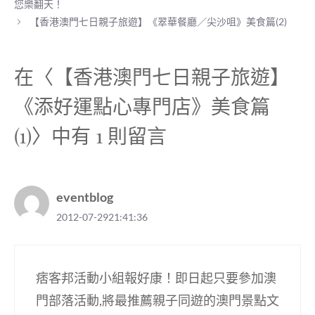
o
r
t
您樂翻天！
o
a
t
【香港澳門七日親子旅遊】《翠華餐廳／尖沙咀》美食篇(2)
k
m
e
r
)
在〈【香港澳門七日親子旅遊】
《添好運點心專門店》美食篇
(1)〉中有 1 則留言
eventblog
2012-07-2921:41:36
痞客邦活動小組報好康！即日起只要參加澳
門部落活動,將最推薦親子同遊的澳門景點文