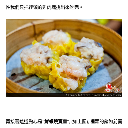
性我們只把裡頭的雞肉塊挑出來吃完。
再接著這道點心是”
鮮蝦燒賣皇
“, (如上圖), 裡頭的餡如前面