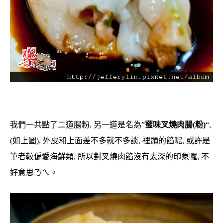
我們一共點了二道腸粉, 另一道是名為”
蜜味叉燒肉腸(粉)
“,
(如上圖), 外皮和上面差不多就不多談, 裡頭的餡呢, 或許是
筆者較偏愛海鮮類, 所以對叉燒肉餡沒有太深的印象囉, 不
好意思ㄋㄟ。