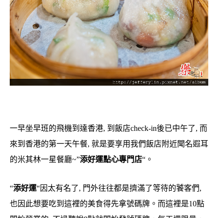
一早坐早班的飛機到達香港, 到飯店check-in後已中午了, 而
來到香港的第一天午餐, 就是要享用我們飯店附近聞名遐耳
的米其林一星餐廳~”
添好運點心專門店
“。
“
添好運
“因太有名了, 門外往往都是擠滿了等待的饕客們,
也因此想要吃到這裡的美食得先拿號碼牌。而這裡是10點