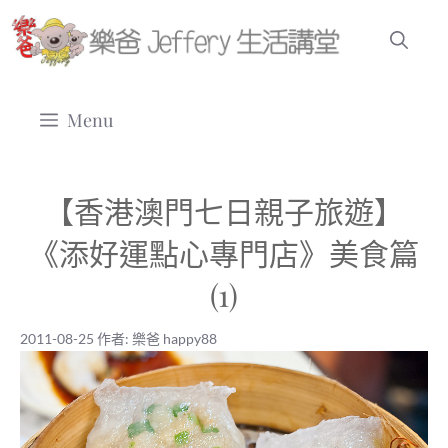
跳
至
主
要
Menu
內
容
【香港澳門七日親子旅遊】
《添好運點心專門店》美食篇
(1)
2011-08-25
作者:
樂爸 happy88
2011-08-25
|
樂爸 happy88