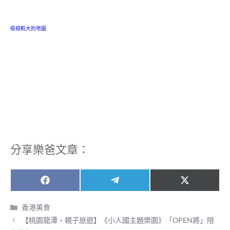
檢視較大的地圖
分享樂爸文章：
Share
Share
Share
F
T
X
on
on
on
a
e
(
c
l
T
分
香港美食
e
e
w
類
【桃園龍潭‧親子旅遊】《小人國主題樂園》「OPEN將」陪
b
g
i