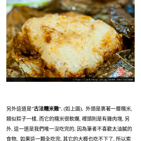
另外這道是”
古法糯米雞
“, (如上圖), 外頭是裹著一層糯米,
類似粽子一樣, 而它的糯米很軟爛, 裡頭則是有雞肉塊, 另
外, 這一道是我們唯一沒吃完的, 因為筆者不喜歡太油膩的
食物, 如果這一顆全吃完, 其它的大概也吃不下了, 所以索