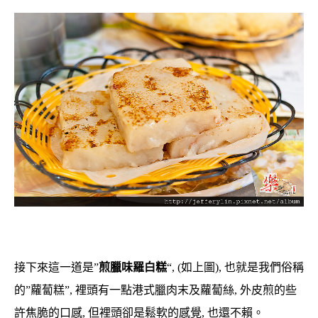
接下來這一道是”
煎臘味羅白糕
“, (如上圖), 也就是我們俗稱
的”蘿蔔糕”, 裡頭有一點港式臘肉末及蘿蔔絲, 外皮煎的些
許焦脆的口感, 但裡頭卻是鬆軟的感覺, 也還不賴。