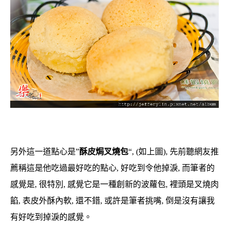
另外這一道點心是”
酥皮焗叉燒包
“, (如上圖), 先前聽網友推
薦稱這是他吃過最好吃的點心, 好吃到令他掉淚, 而筆者的
感覺是, 很特別, 感覺它是一種創新的波蘿包, 裡頭是叉燒肉
餡, 表皮外酥內軟, 還不錯, 或許是筆者挑嘴, 倒是沒有讓我
有好吃到掉淚的感覺。