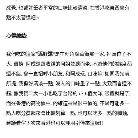
感覺, 也或許筆者平常的口味比較清淡, 在香港吃東西會有
點不太習慣吧。
心得總結:
我們吃的這家”
添好運
“是在旺角廣華街那一家, 裡頭位子不
大, 很擠, 阿成還跟收錢的阿姐並肩而坐, 不過他們的態度都
還不錯, 會一直招呼小朋友, 和阿成玩, 口味嘛, 如同我先前
所提, 我偏好清淡一點, 港人的口味重了一點, 大致而言還不
錯, 像我們二大一小也吃了台幣約5、6佰大洋, 很飽就是了,
而在香港的高物價中, 的確這裡是很平價的, 不過可能多一
點人吃分攤起來會比較划算一點, 也可以吃多一點的種類,
建議看倌下次來香港也可以呼朋引伴來這喔!!