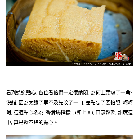
看到這道點心, 各位看倌們一定很納悶, 為何上頭缺了一角?
沒錯, 因為太餓了等不及先咬了一口, 差點忘了要拍照, 呵呵
呵, 這道點心名為”
香滑馬拉糕
“, (如上圖), 口感鬆軟, 甜度適
中, 算是還不錯的點心。