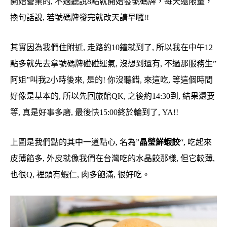
開始營業的, 不過聽說8點就開始發號碼牌，每天還限量，
換句話說, 若號碼牌發完就改天請早囉!!
其實因為我們住附近, 走路約10鐘就到了, 所以我在中午12
點多就先去拿號碼牌碰碰運氣, 沒想到還有, 不過那服務生”
阿姐”叫我2小時後來, 是的! 你沒聽錯, 來這吃, 等這個時間
好像是基本的, 所以先回旅館QK, 之後約14:30到, 結果還要
等, 真是好事多磨, 最後快15:00終於輪到了, YA!!
上圖是我們點的其中一道點心, 名為”
晶瑩鮮蝦餃
“, 吃起來
皮薄餡多, 外皮就像我們在台灣吃的水晶餃那樣, 但它較薄,
也很Q, 裡頭有蝦仁, 肉多飽滿, 很好吃。