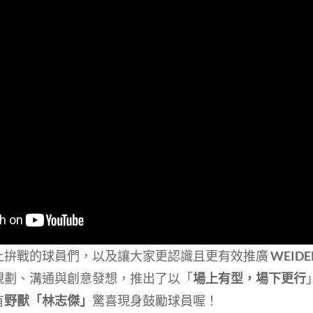
上拚戰的球員們，以及讓大家更認識且更有效推廣
WEID
規劃、溝通與創意發想，推出了以「
場上有型，場下更行
有
野獸「林志傑」
驚喜現身鼓勵球員喔！