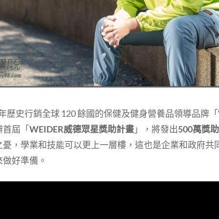
 年歷史⾏銷全球 120 餘國的保健及健⾝營養品領導品牌「
辦首屆「
WEIDER威德眾星獎助計畫
」，將發出
500萬獎
之憂，學業和技能可以更上一層樓，這也是企業和政府共
來做好準備。