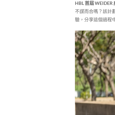
HBL 首屆 WEID
不謀而合嗎？該計
驗，分享這個過程