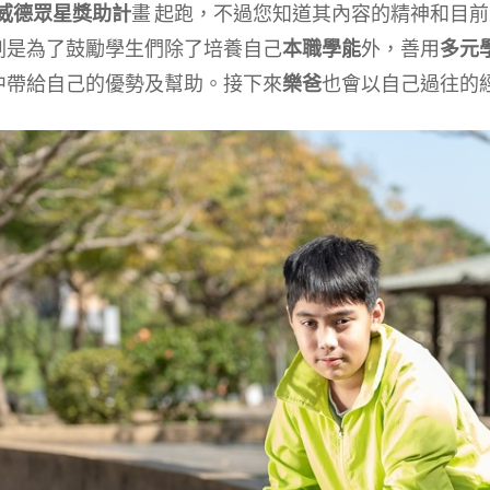
ER 威德眾星獎助計
畫 起跑，不過您知道其內容的精神和目
劃是為了鼓勵學生們除了培養自己
本職學能
外，善用
多元
中帶給自己的優勢及幫助。接下來
樂爸
也會以自己過往的