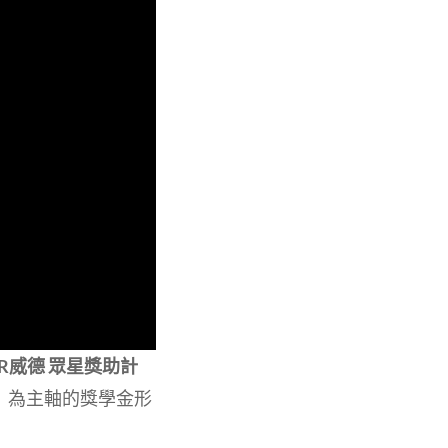
ER威德 眾星獎助計
」為主軸的獎學金形