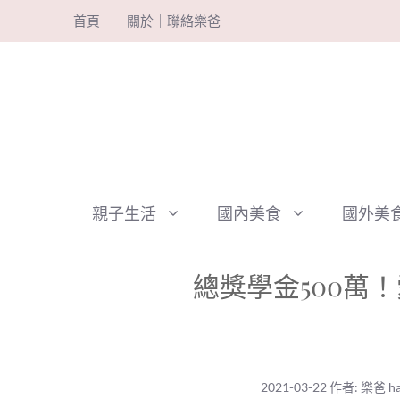
跳
首頁
關於｜聯絡樂爸
至
主
要
內
容
親子生活
國內美食
國外美
總獎學金500萬！
2021-03-22
作者:
樂爸 ha