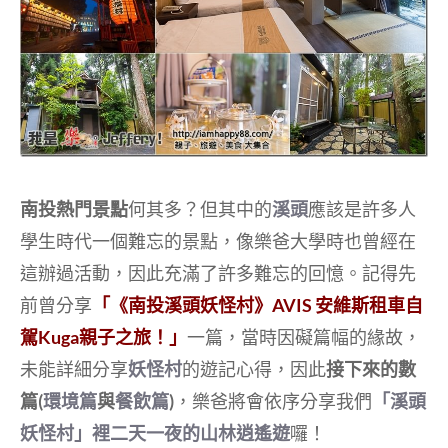
南投熱門景點
何其多？但其中的
溪頭
應該是許多人
學生時代一個難忘的景點，像樂爸大學時也曾經在
這辦過活動，因此充滿了許多難忘的回憶。記得先
前曾分享
「《南投溪頭妖怪村》AVIS 安維斯租車自
駕Kuga親子之旅！」
一篇，當時因礙篇幅的緣故，
未能詳細分享
妖怪村
的遊記心得，因此
接下來的數
篇(
環境篇
與
餐飲篇
)
，樂爸將會依序分享我們
「溪頭
妖怪村」裡二天一夜的山林逍遙遊
囉！