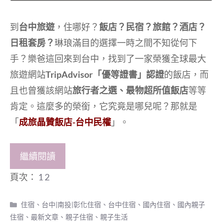
到
台中旅遊
，住哪好？
飯店？民宿？旅館？酒店？
日租套房？
琳琅滿目的選擇一時之間不知從何下
手？樂爸這回來到台中，找到了一家榮獲全球最大
旅遊網站
TripAdvisor「優等證書」認證
的飯店，而
且也曾獲該網站
旅行者之選、最物超所值飯店
等等
肯定。這麼多的榮銜，它究竟是哪兒呢？那就是
「
成旅晶贊飯店-台中民權
」。
繼續閱讀
頁次：
1
2
分
住宿
、
台中|南投|彰化住宿
、
台中住宿
、
國內住宿
、
國內親子
類
住宿
、
最新文章
、
親子住宿
、
親子生活