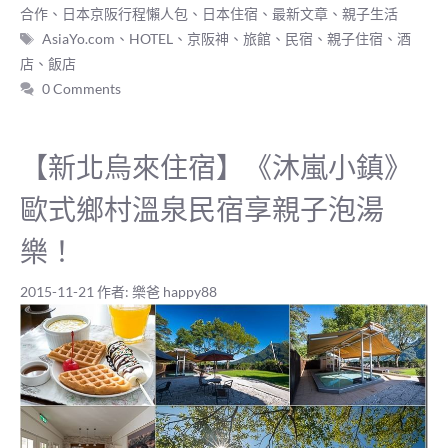
類
合作
、
日本京阪行程懶人包
、
日本住宿
、
最新文章
、
親子生活
標
AsiaYo.com
、
HOTEL
、
京阪神
、
旅館
、
民宿
、
親子住宿
、
酒
籤
店
、
飯店
0 Comments
【新北烏來住宿】《沐嵐小鎮》
歐式鄉村溫泉民宿享親子泡湯
樂！
2015-11-21
作者:
樂爸 happy88