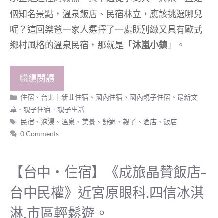
個知名景點，溫泉飯店、民宿林立，應該挑選哪兒
呢？這回樂爸一家人選擇了一處既別緻又具有歐式
鄉村風格的溫泉民宿，那就是「
沐嵐小鎮
」。
繼續閱讀
分
住宿
、
台北｜新北住宿
、
國內住宿
、
國內親子住宿
、
最新文
類
章
、
親子住宿
、
親子生活
標
民宿
、
泡湯
、
溫泉
、
美景
、
舒適
、
親子
、
酒店
、
飯店
籤
0 Comments
【台中‧住宿】《成旅晶贊飯店-
台中民權》近宮原眼科.四信冰淇
淋.市區輕鬆遊。