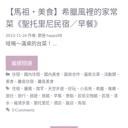
【馬祖‧美食】希臘風裡的家常
菜《聖托里尼民宿／早餐》
2013-11-26
作者:
樂爸 happy88
哇鳴～滿桌的台菜！ …
繼續閱讀
分
住宿
、
國內住宿
、
國內美食
、
廠商合作
、
最新文章
、
活動類
、
類
美食
、
離島住宿
、
離島美食
標
住宿
、
儷儐
、
南竿
、
天空步道
、
好玩
、
小烏來
、
希臘
、
推薦
、
籤
旅社
、
旅行
、
旅遊
、
旅館
、
早餐
、
景點
、
民俗文物館
、
民宿
、
清
水
、
福清步道
、
聖托里尼
、
酒店
、
飯店
、
馬祖
0 Comments