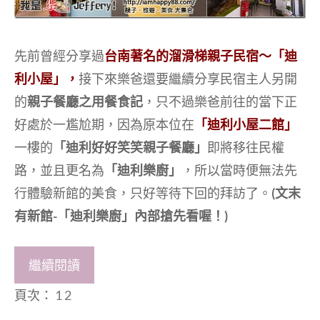
先前曾經分享過
台南著名的溜滑梯親子民宿～「迪
利小屋」，
接下來樂爸還要繼續分享民宿主人另開
的
親子餐廳之用餐食記
，只不過樂爸前往的當下正
好處於一尷尬期，因為原本位在
「迪利小屋二館」
一樓的
「迪利好好笑笑親子餐廳」
即將移往民權
路，並且更名為
「迪利樂廚」
，所以當時便無法先
行體驗新館的美食，只好等待下回的拜訪了。
(
文末
有新館-「迪利樂廚」內部搶先看喔！
)
繼續閱讀
頁次：
1
2