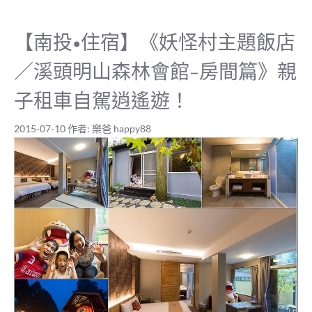
【南投•住宿】《妖怪村主題飯店
／溪頭明山森林會館-房間篇》親
子租車自駕逍遙遊！
2015-07-10
作者:
樂爸 happy88