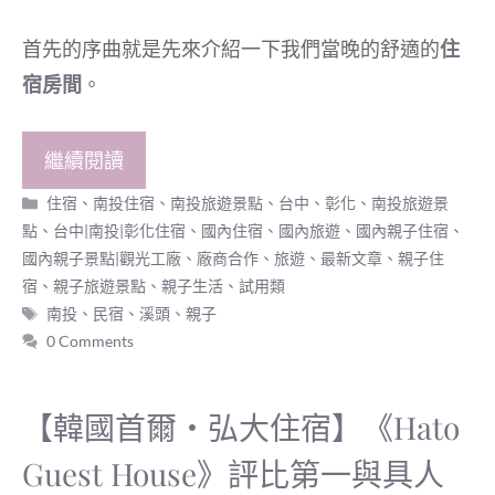
首先的序曲就是先來介紹一下我們當晚的舒適的
住
宿房間
。
繼續閱讀
分
住宿
、
南投住宿
、
南投旅遊景點
、
台中、彰化、南投旅遊景
類
點
、
台中|南投|彰化住宿
、
國內住宿
、
國內旅遊
、
國內親子住宿
、
國內親子景點|觀光工廠
、
廠商合作
、
旅遊
、
最新文章
、
親子住
宿
、
親子旅遊景點
、
親子生活
、
試用類
標
南投
、
民宿
、
溪頭
、
親子
籤
0 Comments
【韓國首爾‧弘大住宿】《Hato
Guest House》評比第一與具人