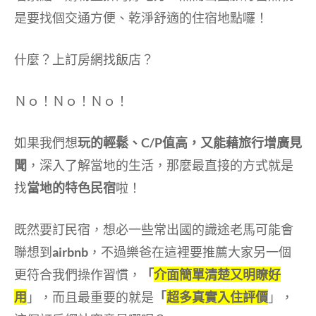
是要找個交通方便、乾淨舒適的住宿地點囉！
什麼？
上訂房網找飯店？
Ｎｏ！Ｎｏ！Ｎｏ！
如果我們想
玩的輕鬆、C/P值高，又能藉旅行增廣見
聞
，深入了解當地的生活，那麼最直接的方式就是
找
當地的特色民宿
啦！
既然要訂民宿，想必一些常出國的識途老馬可能會
聯想到
airbnb
，不過樂爸在這裡要推薦大家另一個
更符合我們操作習慣，
「
介面簡單清楚又明瞭好
用
」，而且最重要的就是
「
超多真實入住評價
」，