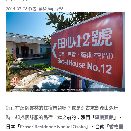
2014-07-03
作者:
樂爸 happy88
您正在煩惱
雲林的住宿
問題嗎？或是到
古坑劍湖山
遊玩
時，想找個舒服的
民宿
？
繼之前的：
澳門「
望廈賓館
」、
日本「
Fraser Residence Nankai Osaka
」、
台南「
香格里