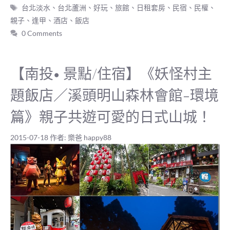
標
台北淡水
、
台北蘆洲
、
好玩
、
旅館
、
日租套房
、
民宿
、
民權
、
籤
親子
、
逢甲
、
酒店
、
飯店
0 Comments
【南投• 景點/住宿】《妖怪村主
題飯店／溪頭明山森林會館-環境
篇》親子共遊可愛的日式山城！
2015-07-18
作者:
樂爸 happy88