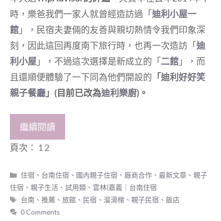
時，樂爸我們一家人就曾經造訪過「
迪利小屋一
館
」，民宿夫妻倆的友善與親切熱情令我們印象深
刻，因此這回再度南下旅行時，也再一次造訪「
迪
利小屋
」，不過這次選擇是新成立的「
二館
」，而
且還順便體驗了一下同為他們開設的
「迪利好好笑
親子餐廳」
(目前已改為
迪利樂廚
)。
繼續閱讀
頁次：
1
2
分
住宿
、
台南住宿
、
國內親子住宿
、
廠商合作
、
最新文章
、
親子
類
住宿
、
親子生活
、
試用類
、
雲林|嘉義｜台南住宿
標
台南
、
推薦
、
旅館
、
民宿
、
溜滑梯
、
親子民宿
、
飯店
籤
0 Comments