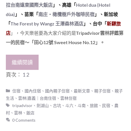
拉台南遠東國際大飯店
」、
高雄「
Hotel dua (Hotel
dùa)
」、
苗栗「
南庄‧橄欖樹戶外咖啡民宿
」、
新加坡
「
The Forest by Wangz 王澤森林酒店
」、
台中「
新驛旅
店
」，今天樂爸要為大家介紹的是
Tripadvisor雲林評鑑第
一的民宿～「田心12號 Sweet House No.12」。
繼續閱讀
頁次：
1
2
分
住宿
、
國內住宿
、
國內親子住宿
、
最新文章
、
親子住宿
、
親子
類
生活
、
雲林|嘉義｜台南住宿
、
雲林住宿
標
tripadvisor
、
劍湖山
、
古坑
、
斗六
、
斗南
、
旅館
、
民宿
、
農
籤
村
、
雲林
、
飯店
0 Comments