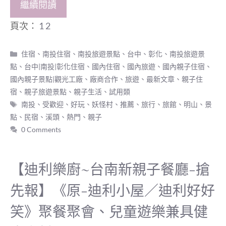
繼續閱讀
頁次：
1
2
分
住宿
、
南投住宿
、
南投旅遊景點
、
台中、彰化、南投旅遊景
類
點
、
台中|南投|彰化住宿
、
國內住宿
、
國內旅遊
、
國內親子住宿
、
國內親子景點|觀光工廠
、
廠商合作
、
旅遊
、
最新文章
、
親子住
宿
、
親子旅遊景點
、
親子生活
、
試用類
標
南投
、
受歡迎
、
好玩
、
妖怪村
、
推薦
、
旅行
、
旅館
、
明山
、
景
籤
點
、
民宿
、
溪頭
、
熱門
、
親子
0 Comments
【迪利樂廚~台南新親子餐廳-搶
先報】《原-迪利小屋／迪利好好
笑》聚餐聚會、兒童遊樂兼具健