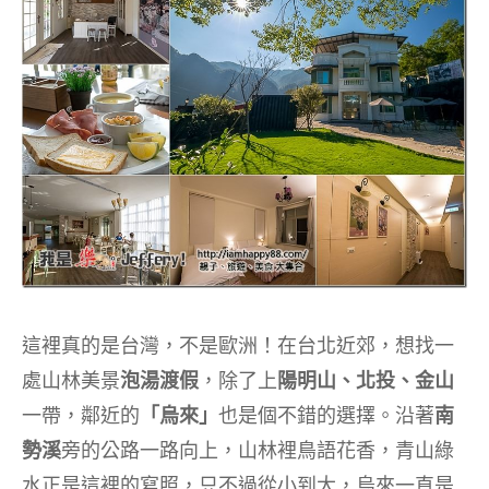
這裡真的是台灣，不是歐洲！在台北近郊，想找一
處山林美景
泡湯渡假
，除了上
陽明山、北投、金山
一帶，鄰近的
「烏來」
也是個不錯的選擇。沿著
南
勢溪
旁的公路一路向上，山林裡鳥語花香，青山綠
水正是這裡的寫照，只不過從小到大，烏來一直是