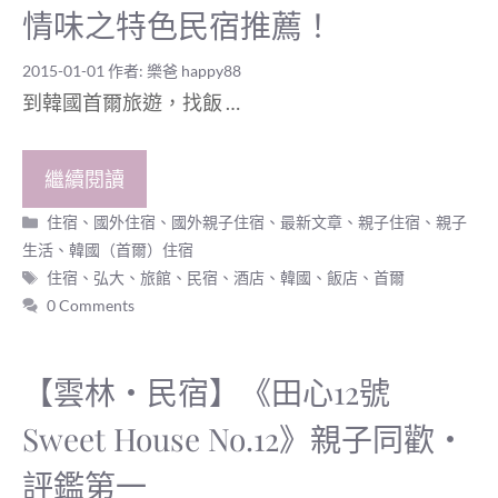
情味之特色民宿推薦！
2015-01-01
作者:
樂爸 happy88
到韓國首爾旅遊，找飯 …
繼續閱讀
分
住宿
、
國外住宿
、
國外親子住宿
、
最新文章
、
親子住宿
、
親子
類
生活
、
韓國（首爾）住宿
標
住宿
、
弘大
、
旅館
、
民宿
、
酒店
、
韓國
、
飯店
、
首爾
籤
0 Comments
【雲林‧民宿】《田心12號
Sweet House No.12》親子同歡‧
評鑑第一