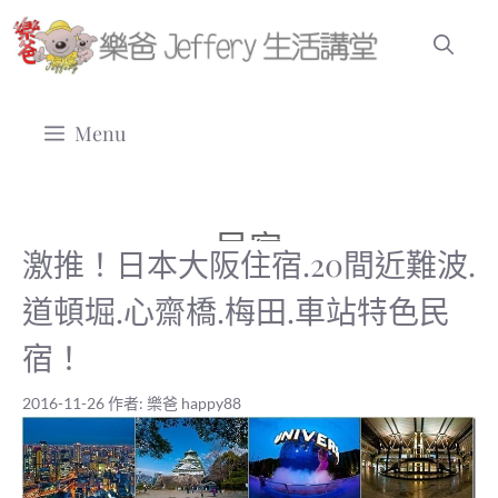
跳
至
主
要
Menu
內
容
民宿
激推！日本大阪住宿.20間近難波.
道頓堀.心齋橋.梅田.車站特色民
宿！
2016-11-26
作者:
樂爸 happy88