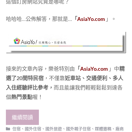
這個訂房網站究竟是哪呢？
哈哈哈…公佈解答，那就是…
「
AsiaYo.com
」。
接來的文章內容，樂爸特別由
「
AsiaYo.com
」中
精
選了20間特民宿
，不僅靠
近車站、交通便利、多人
入住經驗評比參考，
而且能讓我們輕輕鬆鬆到達各
個
熱門景點
喔！
繼續閱讀
分
住宿
、
國外住宿
、
國外旅遊
、
國外親子住宿
、
媒體邀稿
、
廠商