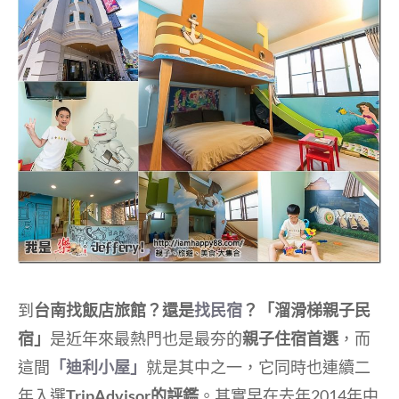
到
台南找飯店旅館？還是
找民宿
？「溜滑梯親子民
宿」
是近年來最熱門也是最夯的
親子住宿首選
，而
這間
「迪利小屋」
就是其中之一，它同時也連續二
年入選
TripAdvisor的評鑑
。其實早在去年2014年中