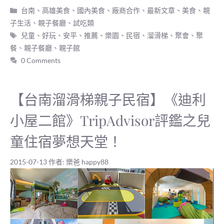
分
台南、高雄美食
、
國內美食
、
廠商合作
、
最新文章
、
美食
、
親
類
子生活
、
親子餐廳
、
試吃類
標
兒童
、
好玩
、
安平
、
推薦
、
樂園
、
民宿
、
溜滑梯
、
聚會
、
聚
籤
餐
、
親子餐廳
、
親子館
0 Comments
【台南溜滑梯親子民宿】《迪利
小屋二館》TripAdvisor評鑑之兒
童住宿夢想天堂！
2015-07-13
作者:
樂爸 happy88