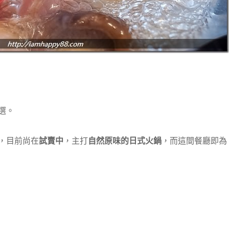
選。
，目前尚在
試賣中
，主打
自然原味的日式火鍋
，而這間餐廳即為