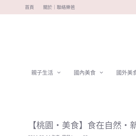
跳
首頁
關於｜聯絡樂爸
至
主
要
內
容
親子生活
國內美食
國外美
【桃園‧美食】食在自然‧