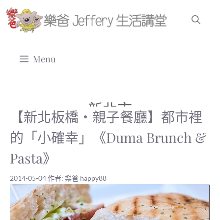
跳
至
主
要
Menu
內
容
新北市
【新北板橋‧親子餐廳】都市裡
的「小確幸」《Duma Brunch &
Pasta》
2014-05-04
作者:
樂爸 happy88