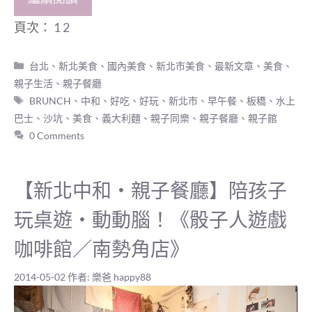
頁次：
1
2
分
台北、新北美食
、
國內美食
、
新北市美食
、
最新文章
、
美食
、
類
親子生活
、
親子餐廳
標
BRUNCH
、
中和
、
好吃
、
好玩
、
新北市
、
早午餐
、
板穚
、
水上
籤
巴士
、
沙坑
、
美食
、
義大利麵
、
親子同樂
、
親子餐廳
、
親子館
0 Comments
【新北中和‧親子餐廳】陪孩子
玩桌遊‧動動腦！《骰子人遊戲
咖啡館／南勢角店》
2014-05-02
作者:
樂爸 happy88