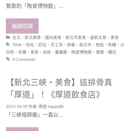
鶯歌的「陶瓷博物館」 …
繼續閱讀
分
台北、新北美食
、
國內美食
、
新北市美食
、
最新文章
、
美食
類
標
TINA
、
好吃
、
好玩
、
手工皂
、
排餐
、
新北市
、
景點
、
有機
、
沙
籤
拉吧
、
生機
、
美食
、
自助
、
蕃薯藤
、
陶瓷博物館
、
鶯歌
、
麵包
0 Comments
【新北三峽‧美食】這排骨真
「厚道」！《厚道飲食店》
2013-10-19
作者:
樂爸 happy88
「三峽祖師廟」一直以 …