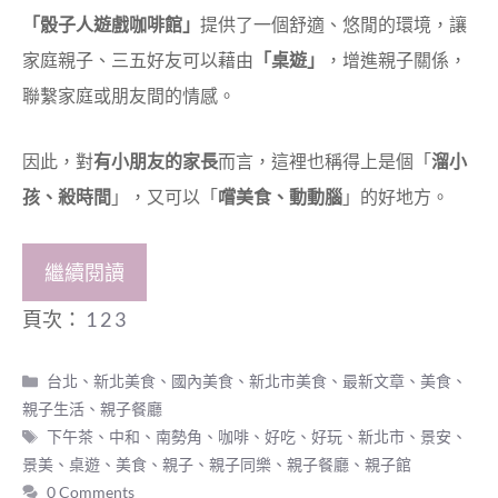
「骰子人遊戲咖啡館」
提供了一個舒適、悠閒的環境，讓
家庭親子、三五好友可以藉由
「桌遊」
，增進親子關係，
聯繫家庭或朋友間的情感。
因此，對
有小朋友的家長
而言，這裡也稱得上是個「
溜小
孩、殺時間
」，又可以「
嚐美食、動動腦
」的好地方。
繼續閱讀
頁次：
1
2
3
分
台北、新北美食
、
國內美食
、
新北市美食
、
最新文章
、
美食
、
類
親子生活
、
親子餐廳
標
下午茶
、
中和
、
南勢角
、
咖啡
、
好吃
、
好玩
、
新北市
、
景安
、
籤
景美
、
桌遊
、
美食
、
親子
、
親子同樂
、
親子餐廳
、
親子館
0 Comments