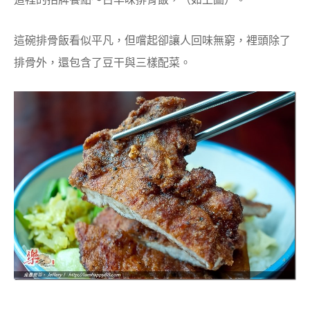
這碗排骨飯看似平凡，但嚐起卻讓人回味無窮，裡頭除了
排骨外，還包含了豆干與三樣配菜。