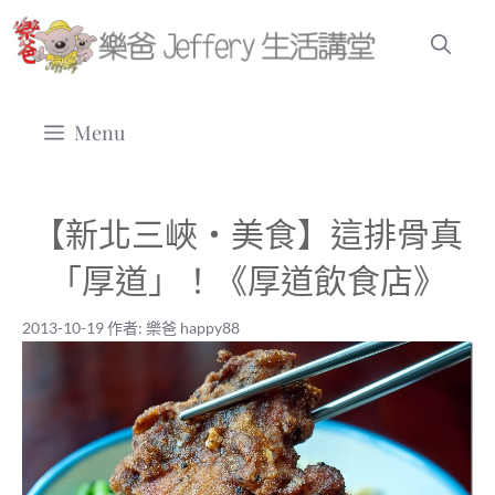
跳
至
主
要
Menu
內
容
【新北三峽‧美食】這排骨真
「厚道」！《厚道飲食店》
2013-10-19
作者:
樂爸 happy88
2013-10-19
|
樂爸 happy88