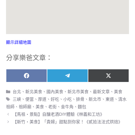
顯示詳細地圖
分享樂爸文章：
Share
Share
Share
F
T
X
on
on
on
a
e
(
c
l
T
分
台北、新北美食
、
國內美食
、
新北市美食
、
最新文章
、
美食
e
e
w
類
標
三峽
、
便當
、
厚道
、
好吃
、
小吃
、
排骨
、
新北市
、
東道
、
清水
b
g
i
籤
o
r
t
祖師
、
祖師廟
、
美食
、
老街
、
金牛角
、
麵包
o
a
t
【馬祖‧景點】自釀老酒DIY體驗《林義和工坊》
k
m
e
r
【新竹‧美食】「貴婦」甜點到你家！《貳拾法法式烘焙》
)