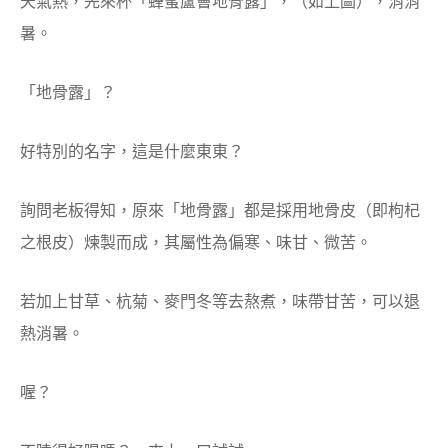
天氣熱，先來杯「蜂蜜蘆薈地骨露」，（如上圖），消消
暑。
「地骨露」？
好特別的名字，這是什麼東東？
詢問老板得知，原來「地骨露」都是採用地骨皮（即枸杞
之根皮）煉製而成，其屬性為偏寒、味甘、微苦。
若加上甘草、杭菊、麥門冬等去熬煮，味帶甘苦，可以退
熱消暑。
喔？