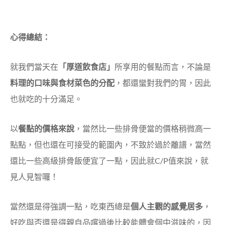
心得總結：
就我們當天在
「厚道飲食店」
所享用的餐點而言，不論是
料理的口味與食材菜色的分配
，都還蠻對我們的胃，因此
也就吃的十分滿足。
以
餐點的價格來說
，當然比一些排骨便當的價格稍微高一
點點，但也還在可接受的範圍內，不致於過於離譜，當然
還比一些高級排骨飯便宜了一點，因此就C/P值來說，就
見人見智囉！
當然還是得強調一點，吃東西總是
個人主觀的感覺居多
，
好吃與否還是得親自品嚐過後比較能體會個中滋味的，因