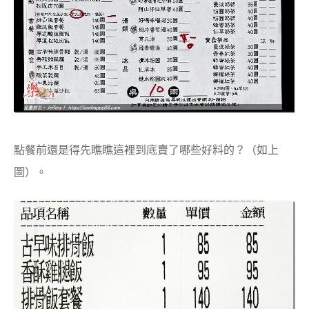
點餐前還是得先瞧瞧這裡到底賣了哪些好料的？（如上
圖）。