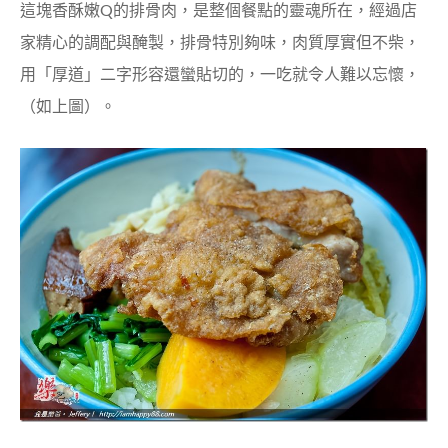
這塊香酥嫩Q的排骨肉，是整個餐點的靈魂所在，經過店
家精心的調配與醃製，排骨特別夠味，肉質厚實但不柴，
用「厚道」二字形容還蠻貼切的，一吃就令人難以忘懷，
（如上圖）。