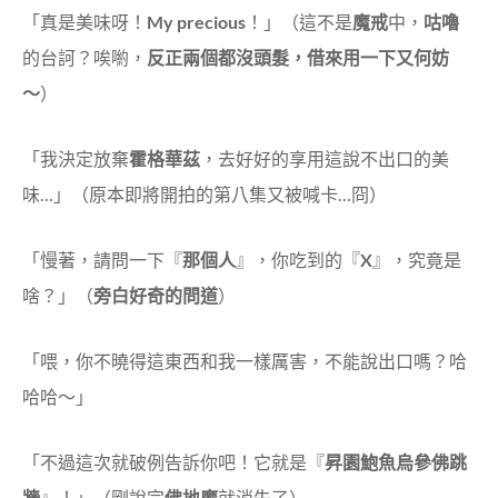
「真是美味呀！
My precious
！」（這不是
魔戒
中，
咕嚕
的台訶？唉喲，
反正兩個都沒頭髮，借來用一下又何妨
～
）
「我決定放棄
霍格華茲
，去好好的享用這說不出口的美
味…」（原本即將開拍的第八集又被喊卡…冏）
「慢著，請問一下『
那個人
』，你吃到的『
X
』，究竟是
啥？」（
旁白好奇的問道
）
「喂，你不曉得這東西和我一樣厲害，不能說出口嗎？哈
哈哈～」
「不過這次就破例告訴你吧！它就是『
昇園鮑魚烏參佛跳
牆
』！」（剛說完
佛地魔
就消失了）