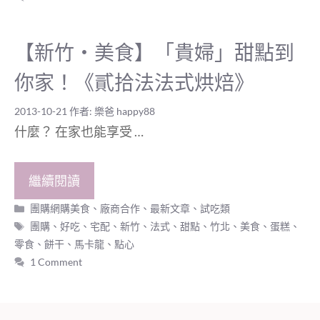
【新竹‧美食】「貴婦」甜點到
你家！《貳拾法法式烘焙》
2013-10-21
作者:
樂爸 happy88
什麼？ 在家也能享受 …
繼續閱讀
分
團購網購美食
、
廠商合作
、
最新文章
、
試吃類
類
標
團購
、
好吃
、
宅配
、
新竹
、
法式
、
甜點
、
竹北
、
美食
、
蛋糕
、
籤
零食
、
餅干
、
馬卡龍
、
點心
1 Comment