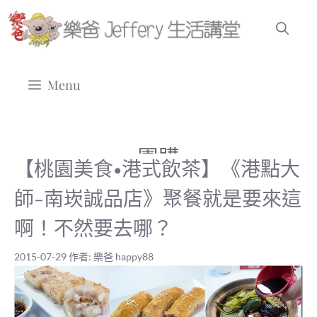
跳
至
主
要
Menu
內
容
團購
【桃園美食•港式飲茶】《港點大
師-南崁誠品店》聚餐就是要來這
啊！不然要去哪？
2015-07-29
作者:
樂爸 happy88