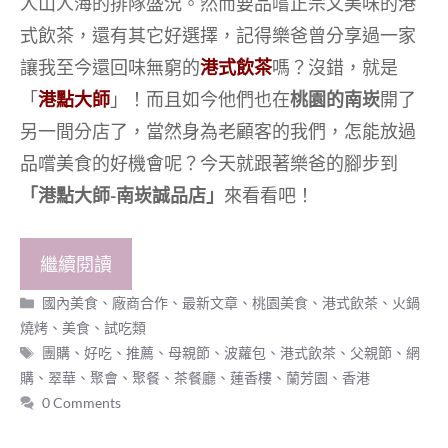
人山人海的排隊盛況。然而要品嚐正宗又美味的港
式飲茶，還有其它好選擇，記得樂爸曾分享過一家
讓我至今還回味無窮的
港式飲茶
嗎？沒錯，就是
「
港點大師
」！而且如今他們也在
桃園的南崁
開了
另一間分店了，當然身為老顧客的我們，怎能放過
品嚐美食的好機會呢？今天就跟著樂爸的腳步到
「港點大師-南崁誠品店」
來看看吧！
繼續閱讀
分
國內美食
、
廠商合作
、
最新文章
、
桃園美食
、
港式飲茶、火鍋
類
燒烤
、
美食
、
試吃類
標
團購
、
好吃
、
推薦
、
母親節
、
波蘿包
、
港式飲茶
、
父親節
、
網
籤
購
、
翠華
、
聚會
、
聚餐
、
茶餐廳
、
蓮香樓
、
蘭芳園
、
香港
0 Comments