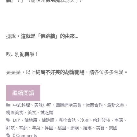
據說，
這就是「佛跳牆」的由來…
唉…別
亂掰
啦！
是是是，以上
純屬不好笑的胡謅開場
，請各位多多包涵。
繼續閱讀
分
中式料理、美味小吃
、
團購網購美食
、
廠商合作
、
最新文章
、
類
桃園美食
、
美食
、
試吃類
標
DIY
、
佛地魔
、
佛跳牆
、
兆笙會館
、
冷凍
、
哈利波特
、
團購
、
籤
好吃
、
宅配
、
年菜
、
昇園
、
桃園
、
網購
、
羅琳
、
美食
、
英國
0 Comments