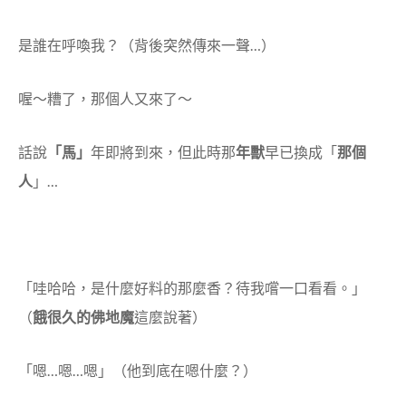
是誰在呼喚我？（背後突然傳來一聲…）
喔～
糟了，那個人又來了～
話說
「馬」
年即將到來，但此時那
年獸
早已換成「
那個
人
」…
「哇哈哈，是什麼好料的那麼香？待我嚐一口看看。」
（
餓很久的佛地魔
這麼說著）
「嗯…嗯…嗯」（他到底在嗯什麼？）