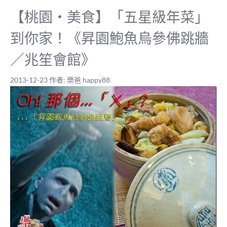
【桃園‧美食】「五星級年菜」
到你家！《昇園鮑魚烏參佛跳牆
／兆笙會館》
2013-12-23
作者:
樂爸 happy88