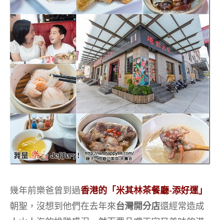
幾年前樂爸曾到過
香港的「米其林茶餐廳-添好運」
朝聖，沒想到他們在去年來
台灣開分店
還經常造成