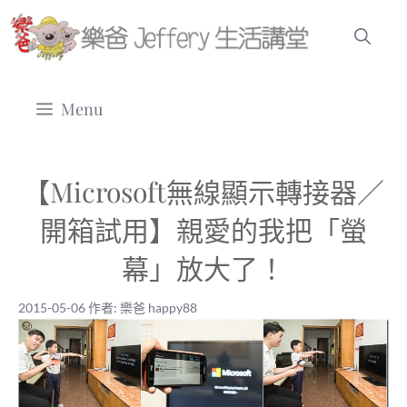
跳
至
主
要
Menu
內
容
【Microsoft無線顯示轉接器／
開箱試用】親愛的我把「螢
幕」放大了！
2015-05-06
作者:
樂爸 happy88
2015-05-06
|
樂爸 happy88