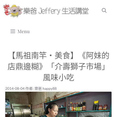
跳
至
主
要
Menu
內
容
【馬祖南竿‧美食】《阿妹的
店鼎邊糊》「介壽獅子市場」
風味小吃
2014-08-04
作者:
樂爸 happy88
2014-08-04
|
樂爸 happy88