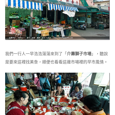
我們一行人一早浩浩蕩蕩來到了「
介壽獅子市場
」，聽說
是要來這裡找美食，順便也看看這邊市場裡的早市風情。