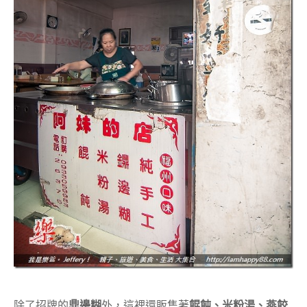
除了招牌的
鼎邊糊
外，這裡還販售著
餛飩、米粉湯、燕餃