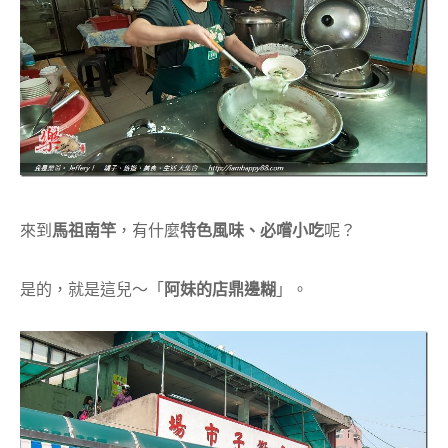
來到
馬祖南竿
，有什麼
特色風味、必嚐小吃
呢？
是的，就是這兒～「
阿妹的店鼎邊糊
」。