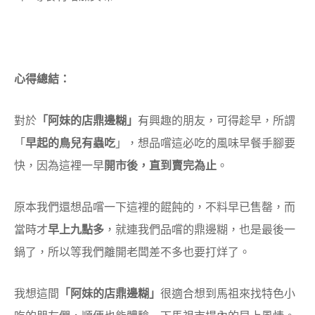
心得總結：
對於
「阿妹的店鼎邊糊」
有興趣的朋友，可得趁早，所謂
「
早起的鳥兒有蟲吃
」，想品嚐這必吃的風味早餐手腳要
快，因為這裡一早
開市後，直到賣完為止
。
原本我們還想品嚐一下這裡的餛飩的，不料早已售罄，而
當時才
早上九點多
，就連我們品嚐的鼎邊糊，也是最後一
鍋了，所以等我們離開老闆差不多也要打烊了。
我想這間
「阿妹的店鼎邊糊」
很適合想到馬祖來找特色小