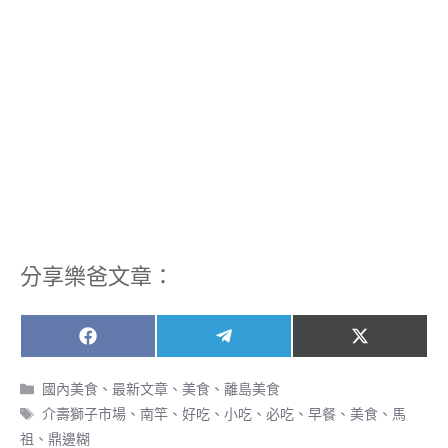
分享樂爸文章：
Share
Share
Share
F
T
X
on
on
on
a
e
(
c
l
T
分
國內美食
、
最新文章
、
美食
、
離島美食
e
e
w
類
標
介壽獅子市場
、
南竿
、
好吃
、
小吃
、
必吃
、
早餐
、
美食
、
馬
b
g
i
籤
o
r
t
祖
、
鼎邊糊