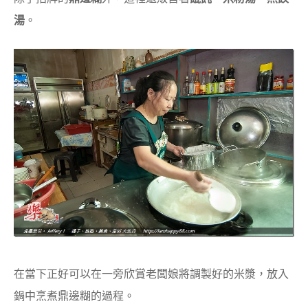
湯
。
在當下正好可以在一旁欣賞老闆娘將調製好的米漿，放入
鍋中烹煮鼎邊糊的過程。