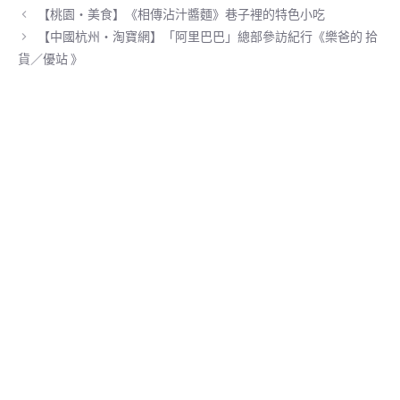
o
a
t
【桃園‧美食】《相傳沾汁醬麵》巷子裡的特色小吃
k
m
e
r
【中國杭州‧淘寶網】「阿里巴巴」總部參訪紀行《樂爸的 拾
)
貨／優站 》