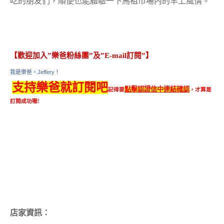
吃的朋友們，順便也能體驗一下馬祖市場內的早上風情。
【歡迎加入”樂爸粉絲團”及”E-mail訂閱”】
我是樂爸。Jeffery！
支持樂爸就訂閱吧
點擊認證信中連結確認
記得要
，才算是
訂閱成功喔!
店家資訊：