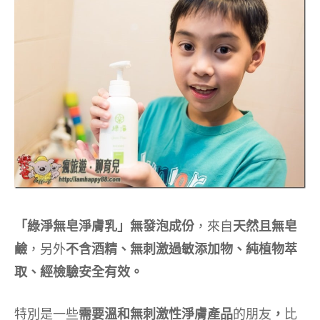
「綠淨無皂淨膚乳」無發泡成份
，來自
天然且無皂
鹼
，另外
不含酒精、無刺激過敏添加物、純植物萃
取、經檢驗安全有效。
特別是一些
需要溫和無刺激性
淨膚產品
的朋友
，
比