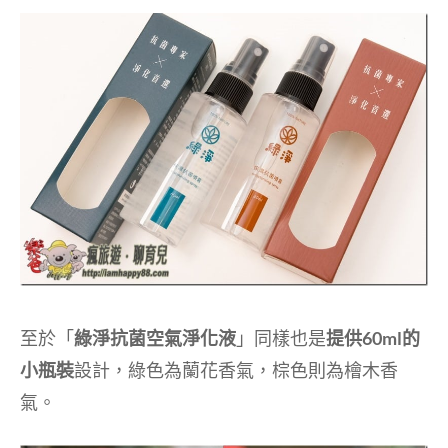
至於「
綠淨抗菌空氣淨化液
」同樣也是
提供60ml的
小瓶裝
設計，綠色為蘭花香氣，棕色則為檜木香
氣。