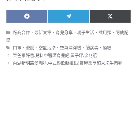
Share
Share
Share
F
T
X
on
on
on
a
e
(
c
l
T
分
廠商合作
、
最新文章
、
育兒分享
、
親子生活
、
試用類
、
阿成紀
e
e
w
類
錄
b
g
i
o
r
t
標
口罩
、
流感
、
空氣污染
、
空氣清淨機
、
腸病毒
、
過敏
o
a
t
籤
樂爸推好書.兒科中醫師育兒經.黃子坪.余兆蕙
k
m
e
r
內湖新明路愛咖啡,中式餐飲新推出!賞屋樂享超大塊牛肉麵
)