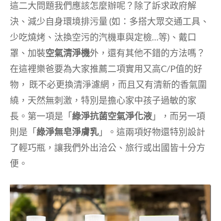
這二大問題我們應該怎麼辦呢？除了訴求政府解
決、減少自身環境排污量 (如：多搭大眾交通工具、
少吃燒烤、汰換空污的汽機車與定檢…等)、戴口
罩、加裝
空氣清淨機
外，還有其他不錯的方法嗎？
在這裡樂爸要為大家推薦二項實用又高C/P值的好
物， 既不必更換清淨濾網，而且又有清新的香氣圍
繞，天然無刺激，特別是擔心家中孩子過敏的家
長。第一項是「
綠淨抗菌空氣淨化液
」，而另一項
則是「
綠淨無皂淨膚乳
」。這兩項好物還特別設計
了輕巧瓶，讓我們外出洽公、旅行或出國皆十分方
便。