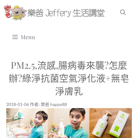
跳
至
主
要
Menu
內
容
PM2.5,流感,腸病毒來襲?怎麼
辦?綠淨抗菌空氣淨化液+無皂
淨膚乳
2018-01-06
作者:
樂爸 happy88
2018-01-06
|
樂爸 happy88