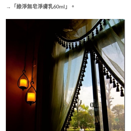
→「綠淨無皂淨膚乳60ml」。