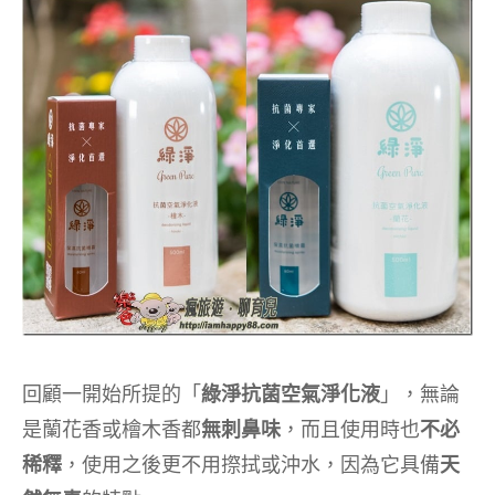
回顧一開始所提的「
綠淨抗菌空氣淨化液
」，無論
是蘭花香或檜木香都
無刺鼻味
，而且使用時也
不必
稀釋
，使用之後更不用摖拭或沖水，因為它具備
天