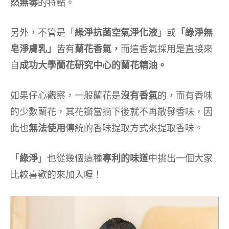
然無毒
的特點。
另外，不管是「
綠淨抗菌空氣淨化液
」或
「綠淨無
皂淨膚乳」
皆有
蘭花香氣，
而這香氣採用是直接來
自
成功大學蘭花研究中心的蘭花精油。
如果仔心觀察，一般蘭花是
沒有香氣
的，而有香味
的少數蘭花，其花瓣當摘下後就不再散發香味，因
此也
無法使用
傳統的香味提取方式來提取香味。
「
綠淨
」也從幾個這種
專利的味道
中挑出一個大家
比較喜歡的來加入喔！