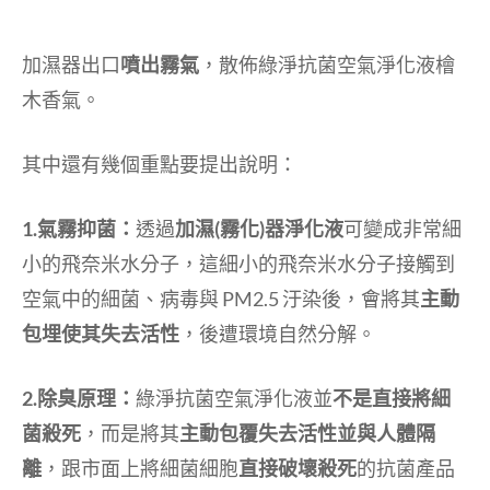
加濕器出口
噴出霧氣
，散佈綠淨抗菌空氣淨化液檜
木香氣。
其中還有幾個重點要提出說明：
1.氣霧抑菌：
透過
加濕(霧化)器淨化液
可變成非常細
小的飛奈米水分子，這細小的飛奈米水分子接觸到
空氣中的細菌、病毒與 PM2.5 汙染後，會將其
主動
包埋使其失去活性
，後遭環境自然分解。
2.除臭原理：
綠淨抗菌空氣淨化液並
不是直接將細
菌殺死
，而是將其
主動包覆失去活性並與人體隔
離
，跟市面上將細菌細胞
直接破壞殺死
的抗菌產品