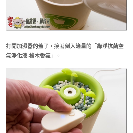
打開加濕器的蓋子
，接著
倒入適量
的「
綠淨抗菌空
氣淨化液-檜木香氣
」。