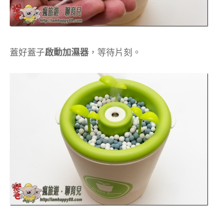
蓋好蓋子
啟動加濕器
，等待片刻。