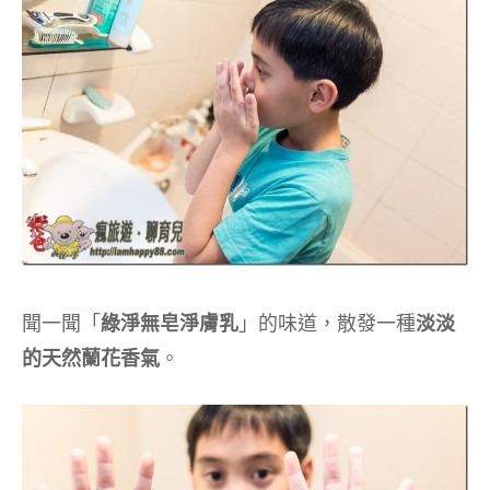
聞一聞「
綠淨無皂淨膚乳
」的味道，散發一種
淡淡
的天然蘭花香氣
。