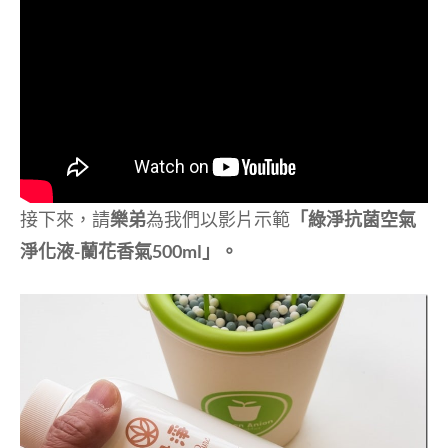
接下來，請
樂弟
為我們以影片示範
「綠淨抗菌空氣
淨化液-蘭花香氣500ml」。