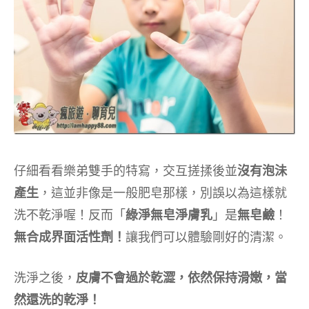
仔細看看樂弟雙手的特寫，交互搓揉後並
沒有泡沬
產生
，這並非像是一般肥皂那樣，別誤以為這樣就
洗不乾淨喔！反而「
綠淨無皂淨膚乳
」是
無皂鹼
！
無合成界面活性劑！
讓我們可以體驗剛好的清潔。
洗淨之後，
皮膚不會過於乾澀，依然保持滑嫩，當
然還洗的乾淨！