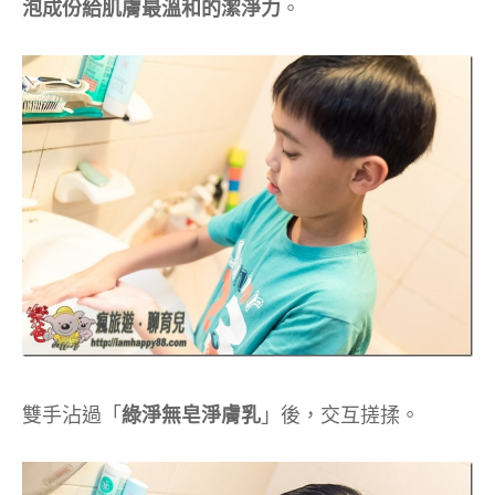
泡成份給肌膚最溫和的潔淨力
。
雙手沾過「
綠淨無皂淨膚乳
」後，交互搓揉。