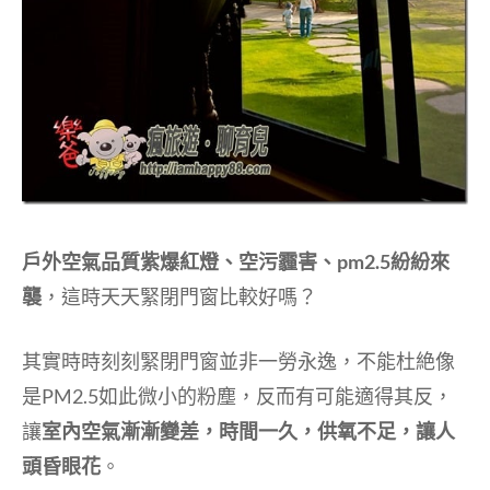
戶外空氣品質紫爆紅燈、空污霾害、pm2.5紛紛來
襲
，這時天天緊閉門窗比較好嗎？
其實時時刻刻緊閉門窗並非一勞永逸，不能杜絶像
是PM2.5如此微小的粉塵，反而有可能適得其反，
讓
室內空氣漸漸變差，時間一久，供氧不足，讓人
頭昏眼花
。