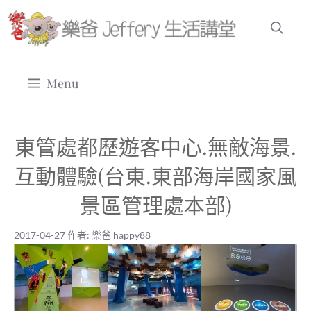
跳
至
主
要
Menu
內
容
東管處都歷遊客中心.無敵海景.
互動體驗(台東.東部海岸國家風
景區管理處本部)
2017-04-27
作者:
樂爸 happy88
2017-04-27
|
樂爸 happy88