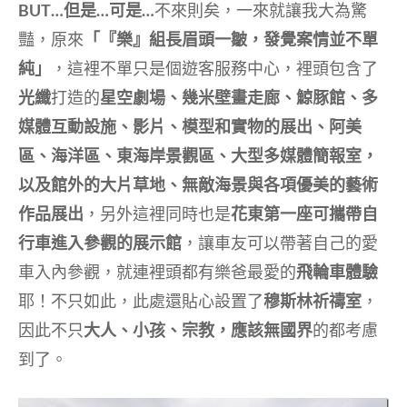
BUT…但是…可是…
不來則矣，一來就讓我大為驚
豔，原來
「『樂』組長眉頭一皺，發覺案情並不單
純」
，這裡不單只是個遊客服務中心，裡頭包含了
光纖
打造的
星空劇場、幾米壁畫走廊、鯨豚館、多
媒體互動設施、影片、模型和實物的展出、阿美
區、海洋區、東海岸景觀區、大型多媒體簡報室，
以及館外的大片草地、無敵海景與各項優美的藝術
作品展出
，另外這裡同時也是
花東第一座可攜帶自
行車進入參觀的展示館
，讓車友可以帶著自己的愛
車入內參觀，就連裡頭都有樂爸最愛的
飛輪車體驗
耶！不只如此，此處還貼心設置了
穆斯林祈禱室
，
因此不只
大人、小孩、宗教，應該無國界
的都考慮
到了。