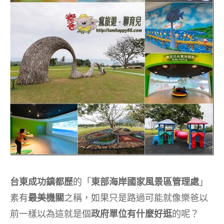
台東成功鎮都歷
的「
東部海岸國家風景區管理處
」
素有
最美機關
之稱，如果只是路過可能就像樂爸以
前一樣以為這就是個
政府單位有什麼好逛
的呢？