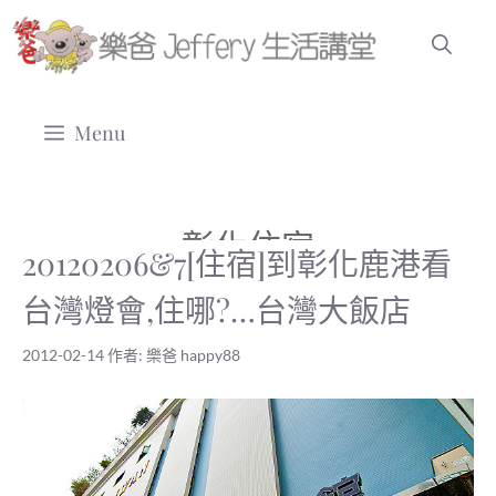
跳
至
主
要
Menu
內
容
彰化住宿
20120206&7[住宿]到彰化鹿港看
台灣燈會,住哪?…台灣大飯店
2012-02-14
作者:
樂爸 happy88