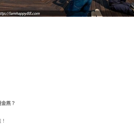
謝金燕？
啦！