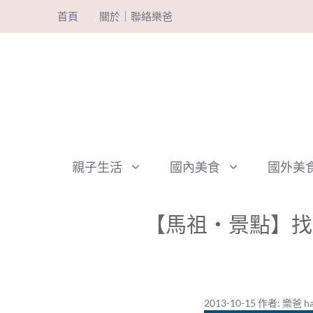
跳
首頁
關於｜聯絡樂爸
至
主
要
內
容
親子生活
國內美食
國外美
【馬祖‧景點】找
2013-10-15
作者:
樂爸 ha