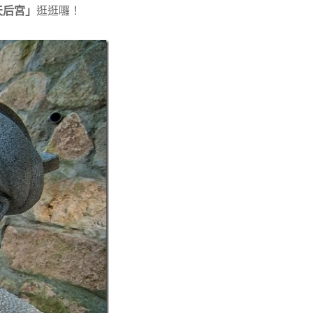
天后宮」
逛逛囉！