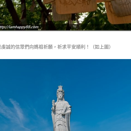
是虔誠的信眾們向媽祖祈願，祈求平安順利！（如上圖）