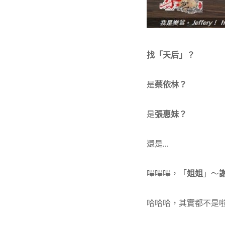
找「天后」？
是
蔡依林？
是
張惠妹？
還是…
嗶嗶嗶，「
姐姐
」～
哈哈哈，其實都不是