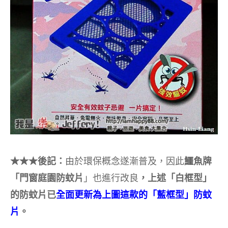
★★★後記：
由於環保概念遂漸普及，因此
鱷魚牌
「
門窗庭園防蚊片
」也進行改良
，上述「白框型」
的防蚊片已
全面更新為上圖這款的「藍框型」防蚊
片
。