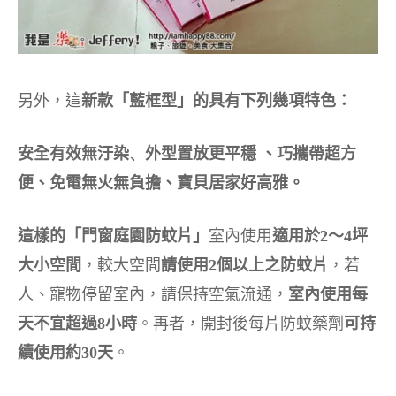
另外，這
新款「藍框型」的具有下列幾項特色：
安全有效無汙染
、
外型置放更平穩
、
巧攜帶超方
便、
免電無火無負擔、
寶貝居家好高雅。
這樣的「門窗庭園防蚊片」
室內使用
適用於2～4坪
大小空間
，較大空間
請使用2個以上之防蚊片
，若
人、寵物停留室內，請保持空氣流通，
室內使用每
天不宜超過8小時
。再者，開封後每片防蚊藥劑
可持
續使用約30天
。