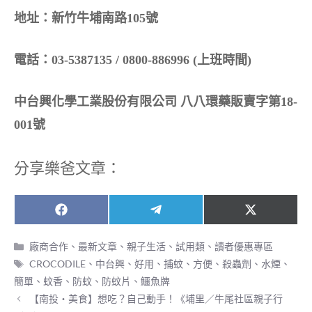
地址：新竹牛埔南路105號
電話：03-5387135 / 0800-886996 (上班時間)
中台興化學工業股份有限公司 八八環藥販賣字第18-
001號
分享樂爸文章：
Share
Share
Share
F
T
X
on
on
on
a
e
(
c
l
T
分
廠商合作
、
最新文章
、
親子生活
、
試用類
、
讀者優惠專區
e
e
w
類
標
CROCODILE
、
中台興
、
好用
、
捕蚊
、
方便
、
殺蟲劑
、
水煙
、
b
g
i
籤
o
r
t
簡單
、
蚊香
、
防蚊
、
防蚊片
、
鱷魚牌
o
a
t
【南投‧美食】想吃？自己動手！《埔里／牛尾社區親子行
k
m
e