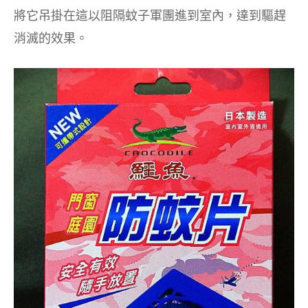
將它吊掛在這以阻隔蚊子軍團進到室內，達到驅趕
消滅的效果。