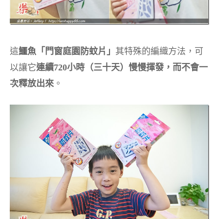
這
鱷魚「門窗庭園防蚊片」
其特殊的編織方法，可
以讓它
連續720小時（三十天）慢慢揮發，而不會一
次釋放出來
。