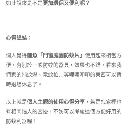
如此說來是不是
更加環保又便利呢？
心得總結：
個人覺得
鱷魚「門窗庭園防蚊片」
使用起來相當方
便，有別於一般防蚊的器具，效果也不錯，看來我
們家的捕蚊燈、電蚊拍…等哩哩叩叩的東西可以暫
時退場休息了。
以上就是
個人主觀的使用心得分享
，若是您家裡也
有相同惱人的困擾，不妨可以考慮這個方便好用的
防蚊利器喔！