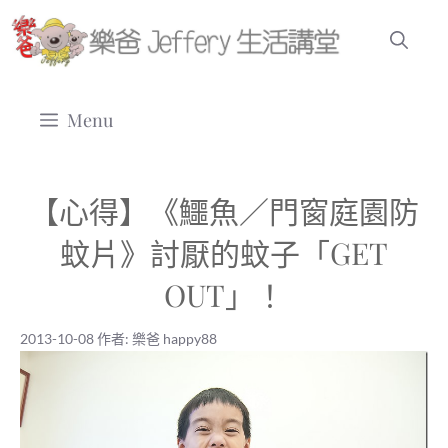
跳
至
主
要
Menu
內
容
【心得】《鱷魚／門窗庭園防
蚊片》討厭的蚊子「GET
OUT」！
2013-10-08
作者:
樂爸 happy88
2013-10-08
|
樂爸 happy88