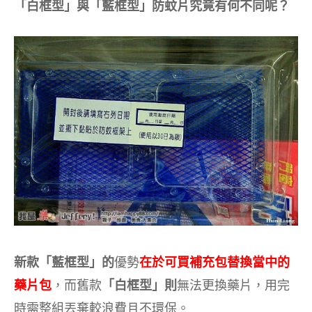
「白框型」與「藍框型」防蚊片究竟有何不同呢？
新款「藍框型」的
優勢
在於可買補充包替換當中的
藥片包
，而舊款
「白框型」則
無法更換藥片，用完
時需整組丟棄較浪費且不環保。