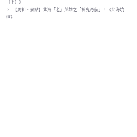
r
（下）》
)
【馬祖‧景點】北海「老」英雄之「神鬼奇航」！《北海坑
道》