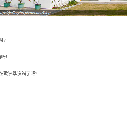
哪?
呀!
是在
歐洲
準沒錯了吧?