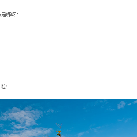
方
是哪呀?
…
“啦!