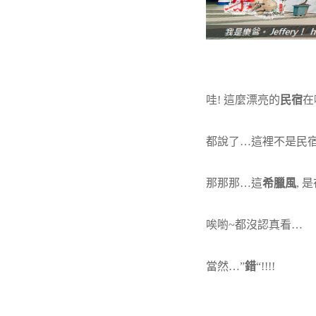
哇! 這麼漂亮的
民宿
在
都說了…這裡不是民宿
那那那…這
希臘風
, 
唉喲~都沒認真看…
當然…”
錯
“!!!!