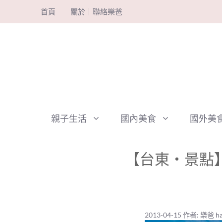
跳
首頁
關於｜聯絡樂爸
至
主
要
內
容
親子生活
國內美食
國外美
【台東‧景點】
2013-04-15
作者:
樂爸 ha