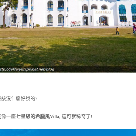
該沒什麼好說的?
成像一座
七星級的希臘風Villa
, 這可就稀奇了!