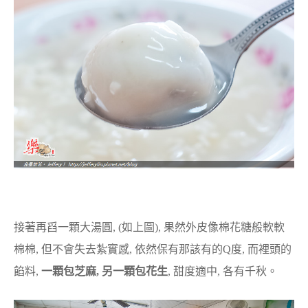
接著再舀一顆大湯圓, (如上圖), 果然外皮像棉花糖般軟軟
棉棉, 但不會失去紮實感, 依然保有那該有的Q度, 而裡頭的
餡料,
一顆包芝麻, 另一顆包花生
, 甜度適中, 各有千秋。