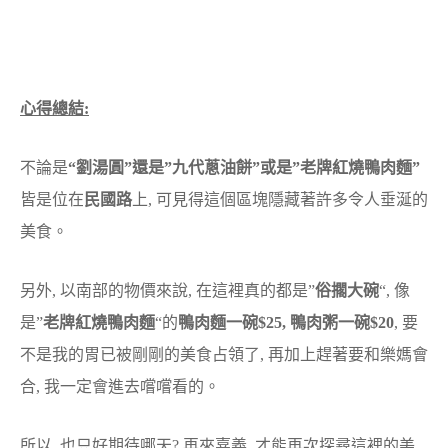
心得總結:
不論是
“劉湯圓”還是”九代蔥油餅”或是”老牌紅燒鴨肉麵”
皆是位在
民國路
上, 可見得這個區塊隱藏著許多令人垂涎的
美食。
另外, 以南部的物價來說, 在這裡真的都是”
俗擱大碗
“, 像
是”
老牌紅燒鴨肉麵
“的
鴨肉麵一碗$25, 鴨肉粥一碗$20
, 要
不是我的胃已被剛剛的美食占領了, 再加上趕著要和樂媽會
合, 我一定會進去嚐嚐看的。
所以, 也只好期待哪天? 再來嘉義, 才能再次探尋這裡的美