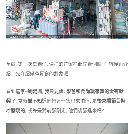
至於, 第一次當狗仔, 偷拍的花絮在此先賣個關子, 容後再介
紹…先介紹樂爸覓食的對象吧!
看到這家~
劉湯圓
, 我只能說,
樂爸和食尚玩家真的太有默
契了
, 當時
並不知道
他們這一集也來拍這, 是
後來看節目時
才發現的
, 或許是我前腳剛走, 他們後腳進來吧?