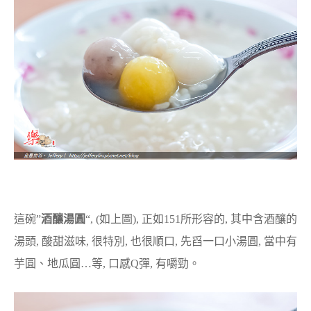
這碗”
酒釀湯圓
“, (如上圖), 正如151所形容的, 其中含酒釀的
湯頭, 酸甜滋味, 很特別, 也很順口, 先舀一口小湯圓, 當中有
芋圓、地瓜圓…等, 口感Q彈, 有嚼勁。