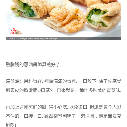
熱騰騰的蔥油餅總算煎好了!
這蔥油餅用料實在, 裡頭滿滿的青蔥, 一口咬下, 除了先感受
到表皮的微燙脆Q口感外, 再來就是一種汁多味美的青蔥味,
再加上這剛煎好的餅, 得小心吃, 以免燙口, 但還是會令人忍
不住的一口接一口, 雖然樂爸剛吃了一碗湯圓…還是無法克
制呀!