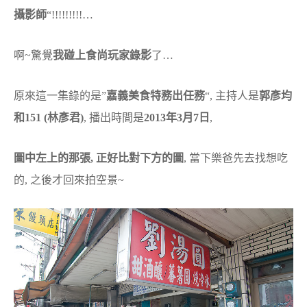
攝影師
“!!!!!!!!!…
啊~驚覺
我碰上食尚玩家錄影
了…
原來這一集錄的是”
嘉義美食特務出任務
“, 主持人是
郭彥均
和151 (林彥君)
, 播出時間是
2013年3月7日
,
圖中左上的那張, 正好比對下方的圖
, 當下樂爸先去找想吃
的, 之後才回來拍空景~