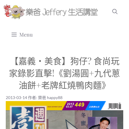
跳
至
主
要
Menu
內
容
【嘉義‧美食】狗仔? 食尚玩
家錄影直擊!《劉湯圓+九代蔥
油餅+老牌紅燒鴨肉麵》
2013-03-14
作者:
樂爸 happy88
2013-03-14
|
樂爸 happy88