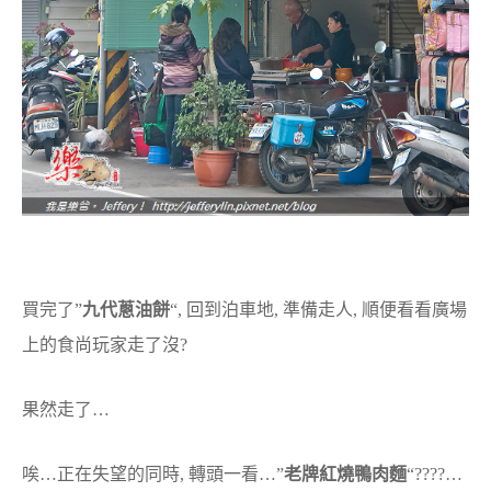
買完了”
九代蔥油餅
“, 回到泊車地, 準備走人, 順便看看廣場
上的食尚玩家走了沒?
果然走了…
唉…正在失望的同時, 轉頭一看…”
老牌紅燒鴨肉麵
“????…