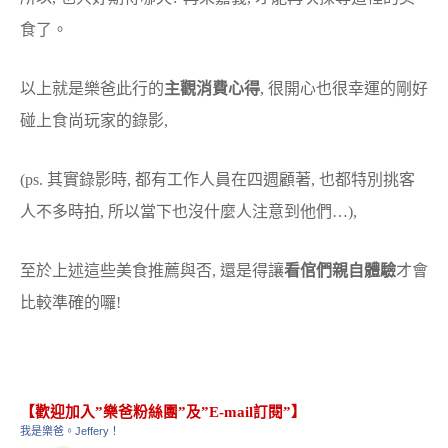
食了。
以上就是樂爸此行的
主觀消費心得
, 很開心也很幸運的剛好
碰上食尚玩家的錄影,
(ps. 其實錄影時, 都有工作人員在四週顧著, 也都特別挑客
人不多時拍, 所以當下也沒什麼人注意到他們…),
至於上述這些美食推薦與否, 還是得讓
看倌們親自體驗
才會
比較準確的囉!
【歡迎加入”樂爸粉絲團”及”E-mail訂閱”】
我是樂爸。Jeffery！