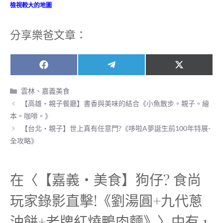
檢視較大的地圖
分享樂爸文章：
Share
Share
Share
F
T
X
on
on
on
a
e
(
c
l
T
分
雲林、嘉義美食
e
e
w
類
【高雄‧親子餐廳】書香與美味的結合《小魚散步。親子。繪
b
g
i
o
r
t
本。咖啡。》
o
a
t
【台北‧親子】世上真有任意門?《哆啦A夢誕生前100年特展-
k
m
e
r
全攻略》
)
在〈【嘉義‧美食】狗仔? 食尚
玩家錄影直擊!《劉湯圓+九代蔥
油餅+老牌紅燒鴨肉麵》〉中有 1