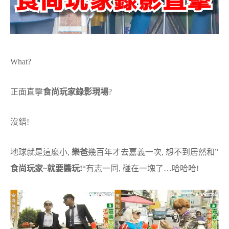
What?
正面直擊
食尚玩家錄影現場
?
沒錯!
地球就是這麼小,
樂爸
幾百年才去嘉義一次, 想不到居然和”
食尚玩家~就要醬玩!
“有志一同, 碰在一塊了…哈哈哈!