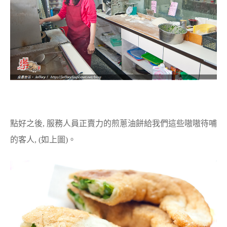
點好之後, 服務人員正賣力的煎蔥油餅給我們這些嗷嗷待哺
的客人, (如上圖)。