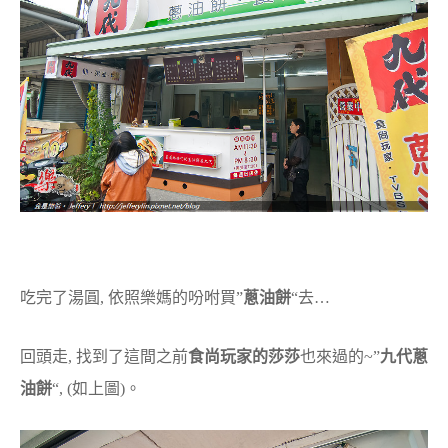
吃完了湯圓, 依照樂媽的吩咐買”
蔥油餅
“去…
回頭走, 找到了這間之前
食尚玩家的莎莎
也來過的~”
九代蔥
油餅
“, (如上圖)。