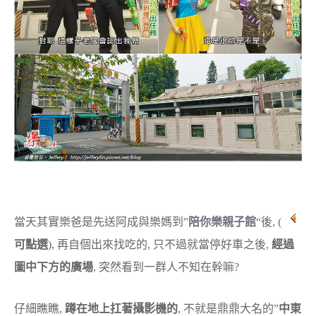
當天其實樂爸是先送阿成與樂媽到”
陪你樂親子館
“後, (
可點選
), 再自個出來找吃的, 只不過就當停好車之後,
經過
圖中下方的廣場
, 突然看到一群人不知在幹嘛?
仔細瞧瞧,
蹲在地上扛著攝影機的
, 不就是鼎鼎大名的”
中東