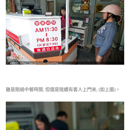
雖是剛過中餐時間, 但還是陸續有客人上門來, (如上圖)。