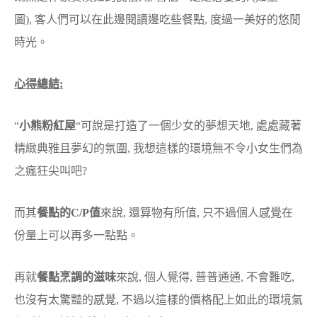
圖), 客人們可以在此邊閱讀邊吃些餐點, 度過一美好的悠閒
時光。
心得總結:
“
小熊粉紅屋
“可說是打造了一個少女的夢想天地, 處處藏著
精緻典雅且夢幻的氛圍, 我想這樣的環境無不令小女生們為
之瘋狂尖叫吧?
而其
餐點的C/P值
來說, 還算物有所值, 只不過個人感覺在
份量上可以再多一點點。
再就
餐點烹調的滋味
來說, 個人覺得, 普普通通, 不會難吃,
也沒有太驚豔的感覺, 不過以這樣的價格配上如此的環境氣