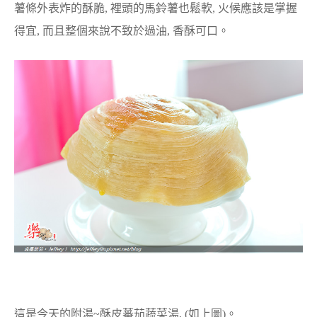
薯條外表炸的酥脆, 裡頭的馬鈴薯也鬆軟, 火候應該是掌握
得宜, 而且整個來說不致於過油, 香酥可口。
這是今天的附湯~酥皮蕃茄蔬菜湯, (如上圖)。