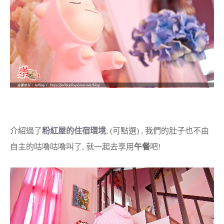
介紹過了
粉紅屋的住宿環境
, (可點選) , 我們的肚子也不由
自主的咕嚕咕嚕叫了, 就一起去享用
午餐
吧!