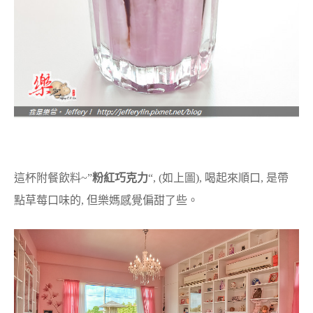
這杯附餐飲料~”
粉紅巧克力
“, (如上圖), 喝起來順口, 是帶
點草莓口味的, 但樂媽感覺偏甜了些。