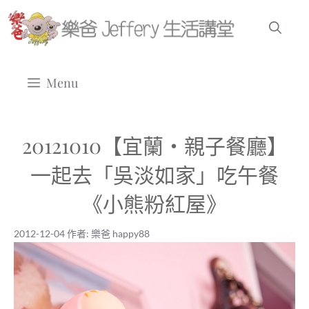
跳
至
主
要
Menu
內
容
20121010【宜蘭‧親子餐廳】
一起去「吳淡如家」吃午餐
《小熊粉紅屋》
2012-12-04
作者:
樂爸 happy88
2012-12-04
|
樂爸 happy88