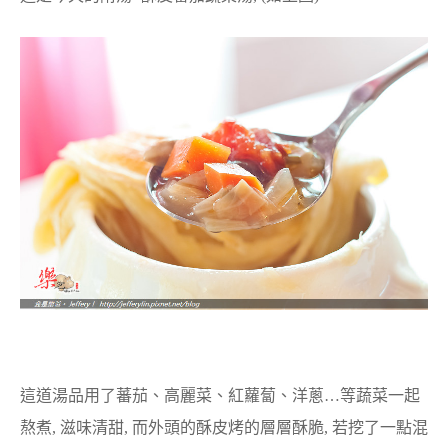
這道湯品用了蕃茄、高麗菜、紅蘿蔔、洋蔥…等蔬菜一起
熬煮, 滋味清甜, 而外頭的酥皮烤的層層酥脆, 若挖了一點混