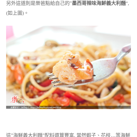
另外這道則是樂爸點給自己的”
墨西哥辣味海鮮義大利麵
“,
(如上圖)。
這”海鮮義大利麵”配料還算豐富, 當然蝦子、花枝…等海鮮