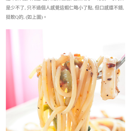
是少不了, 只不過個人感覺這蝦仁略小了點, 但口感還不錯,
挺軟Q的, (如上圖)。