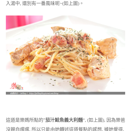
入湯中, 還別有一番風味呢~(如上圖)。
這道是樂媽所點的”
茄汁鮭魚義大利麵
“, (如上圖), 因為樂爸
沒親自嚐嚐, 所以只能由她轉述這道餐點的感想, 據她覺得,