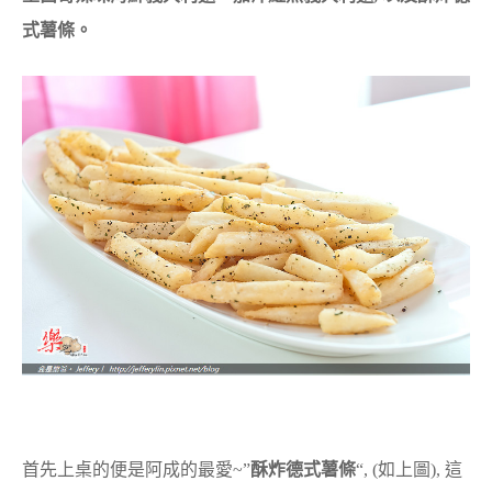
式薯條。
首先上桌的便是阿成的最愛~”
酥炸德式薯條
“, (如上圖), 這