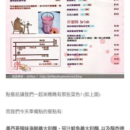
點餐前讓我們一起來瞧瞧有那些菜色? (如上圖)
而我們今天準備點的餐點有:
墨西哥辣味海鮮義大利麵、茄汁鮭魚義大利麵, 以及酥炸德