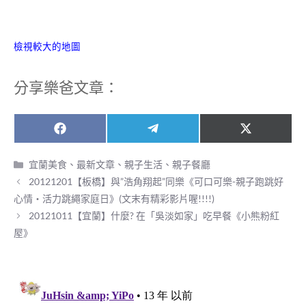
檢視較大的地圖
分享樂爸文章：
Share
Share
Share
F
T
X
on
on
on
a
e
(
c
l
T
分
宜蘭美食
、
最新文章
、
親子生活
、
親子餐廳
e
e
w
類
20121201【板橋】與”浩角翔起”同樂《可口可樂-親子跑跳好
b
g
i
o
r
t
心情‧活力跳繩家庭日》(文末有精彩影片喔!!!!)
o
a
t
20121011【宜蘭】什麼? 在「吳淡如家」吃早餐《小熊粉紅
k
m
e
r
屋》
)