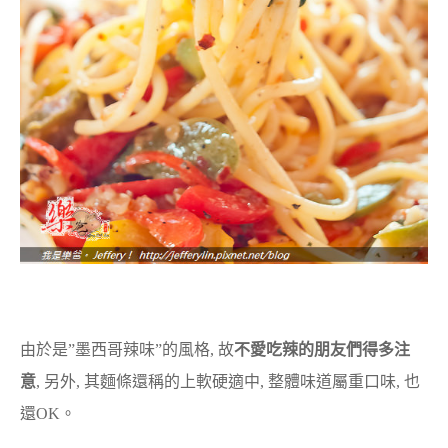
由於是”墨西哥辣味”的風格, 故
不愛吃辣的朋友們得多注
意
, 另外, 其麵條還稱的上軟硬適中, 整體味道屬重口味, 也
還OK。