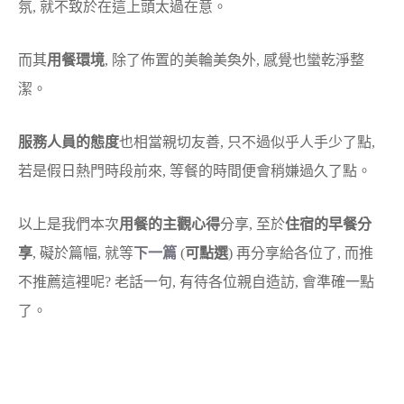
氛, 就不致於在這上頭太過在意。
而其
用餐環境
, 除了佈置的美輪美奐外, 感覺也蠻乾淨整
潔。
服務人員的態度
也相當親切友善, 只不過似乎人手少了點,
若是假日熱門時段前來, 等餐的時間便會稍嫌過久了點。
以上是我們本次
用餐的主觀心得
分享, 至於
住宿的早餐分
享
, 礙於篇幅, 就等
下一篇
(
可點選
) 再分享給各位了, 而推
不推薦這裡呢? 老話一句, 有待各位親自造訪, 會準確一點
了。