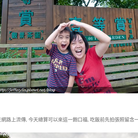
網路上流傳, 今天總算可以來這一飽口福, 吃飯前先拍張照留念一