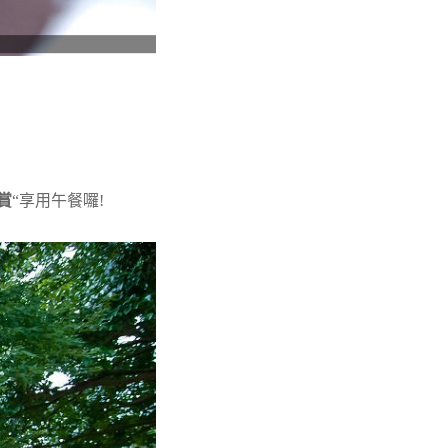
賞
“享用午餐囉!