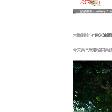
常聽到這句”
柴米油鹽
今天樂爸就要協同樂媽