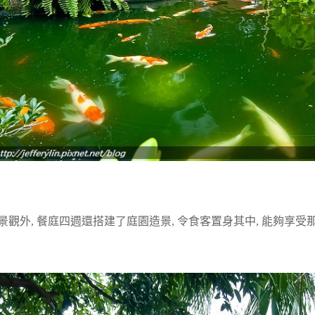
景觀外, 餐庭四週還搭建了庭園造景, 令食客置身其中, 能夠享受那