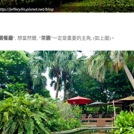
園餐廳
“, 想當然爾, “
茶園
“一定是重要的主角, (如上圖)。