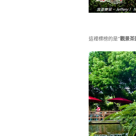
這裡標榜的是”
觀景茶