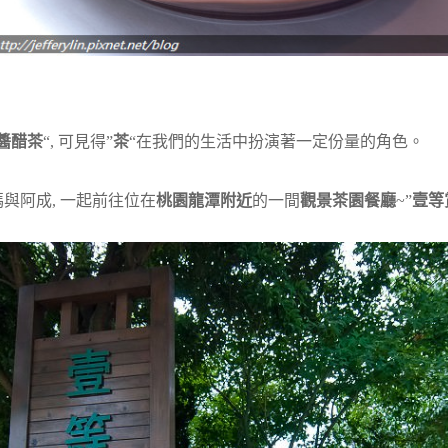
醬醋茶
“, 可見得”
茶
“在我們的生活中扮演著一定份量的角色。
與阿成, 一起前往位在
桃園龍潭附近
的一間
觀景茶園餐廳
~”
壹等