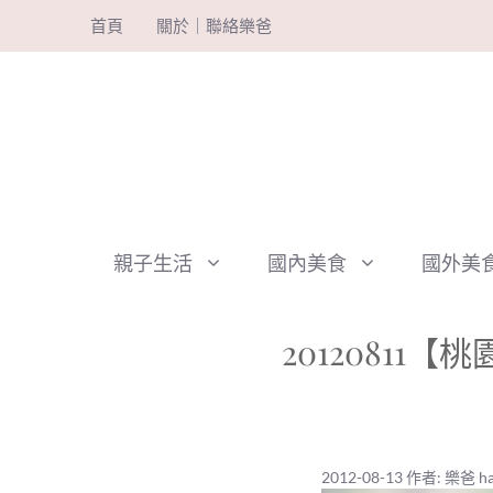
跳
首頁
關於｜聯絡樂爸
至
主
要
內
容
親子生活
國內美食
國外美
2012081
2012-08-13
作者:
樂爸 ha